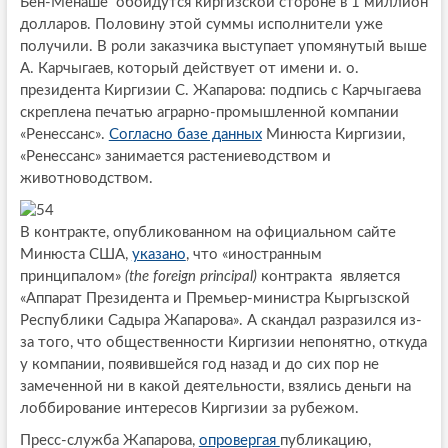
Бен-Менаше обойдутся киргизской стороне в 1 миллион
долларов. Половину этой суммы исполнители уже
получили. В роли заказчика выступает упомянутый выше
А. Карчыгаев, который действует от имени и. о.
президента Киргизии С. Жапарова: подпись с Карчыгаева
скреплена печатью аграрно-промышленной компании
«Ренессанс».
Согласно базе данных
Минюста Киргизии,
«Ренессанс» занимается растениеводством и
животноводством.
В контракте, опубликованном на официальном сайте
Минюста США,
указано
, что «иностранным
принципалом»
(the foreign principal)
контракта является
«Аппарат Президента и Премьер-министра Кыргызской
Республики Садыра Жапарова». А скандал разразился из-
за того, что общественности Киргизии непонятно, откуда
у компании, появившейся год назад и до сих пор не
замеченной ни в какой деятельности, взялись деньги на
лоббирование интересов Киргизии за рубежом.
Пресс-служба Жапарова,
опровергая
публикацию,