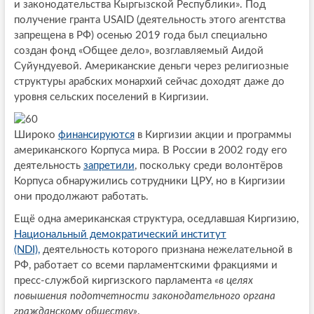
и законодательства Кыргызской Республики». Под
получение гранта USAID (деятельность этого агентства
запрещена в РФ) осенью 2019 года был специально
создан фонд «Общее дело», возглавляемый Аидой
Суйундуевой. Американские деньги через религиозные
структуры арабских монархий сейчас доходят даже до
уровня сельских поселений в Киргизии.
Широко
финансируются
в Киргизии акции и программы
американского Корпуса мира. В России в 2002 году его
деятельность
запретили
, поскольку среди волонтёров
Корпуса обнаружились сотрудники ЦРУ, но в Киргизии
они продолжают работать.
Ещё одна американская структура, оседлавшая Киргизию,
Национальный демократический институт
(NDI),
деятельность которого признана нежелательной в
РФ, работает со всеми парламентскими фракциями и
пресс-службой киргизского парламента
«в целях
повышения подотчетности законодательного органа
гражданскому обществу»
.