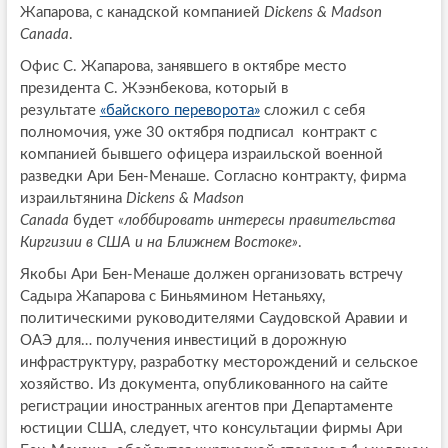
Жапарова, с канадской компанией
Dickens & Madson
Canada
.
Офис С. Жапарова, занявшего в октябре место
президента С. Жээнбекова, который в
результате
«байского переворота»
сложил с себя
полномочия, уже 30 октября подписал контракт с
компанией бывшего офицера израильской военной
разведки Ари Бен-Менаше. Согласно контракту, фирма
израильтянина
Dickens & Madson
Canada
будет
«лоббировать интересы правительства
Киргизии в США и на Ближнем Востоке»
.
Якобы Ари Бен-Менаше должен организовать встречу
Садыра Жапарова с Биньямином Нетаньяху,
политическими руководителями Саудовской Аравии и
ОАЭ для… получения инвестиций в дорожную
инфраструктуру, разработку месторождений и сельское
хозяйство. Из документа, опубликованного на сайте
регистрации иностранных агентов при Департаменте
юстиции США, следует, что консультации фирмы Ари