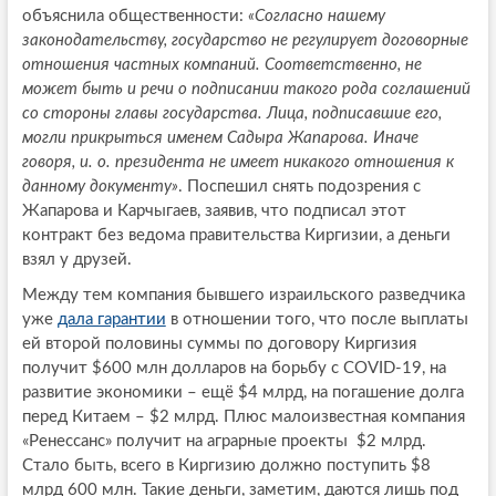
объяснила общественности:
«Согласно нашему
законодательству, государство не регулирует договорные
отношения частных компаний. Соответственно, не
может быть и речи о подписании такого рода соглашений
со стороны главы государства. Лица, подписавшие его,
могли прикрыться именем Садыра Жапарова. Иначе
говоря, и. о. президента не имеет никакого отношения к
данному документу»
. Поспешил снять подозрения с
Жапарова и Карчыгаев, заявив, что подписал этот
контракт без ведома правительства Киргизии, а деньги
взял у друзей.
Между тем компания бывшего израильского разведчика
уже
дала гарантии
в отношении того, что после выплаты
ей второй половины суммы по договору Киргизия
получит $600 млн долларов на борьбу с COVID-19, на
развитие экономики – ещё $4 млрд, на погашение долга
перед Китаем – $2 млрд. Плюс малоизвестная компания
«Ренессанс» получит на аграрные проекты $2 млрд.
Стало быть, всего в Киргизию должно поступить $8
млрд 600 млн. Такие деньги, заметим, даются лишь под