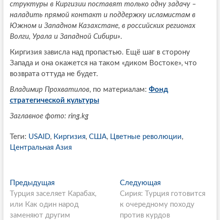
структуры в Киргизии поставят только одну задачу –
наладить прямой контакт и поддержку исламистам в
Южном и Западном Казахстане, в российских регионах
Волги, Урала и Западной Сибири»
.
Киргизия зависла над пропастью. Ещё шаг в сторону
Запада и она окажется на таком «диком Востоке», что
возврата оттуда не будет.
Владимир Прохватилов
, по материалам:
Фонд
стратегической культуры
Заглавное фото: ring.kg
Теги:
USAID
,
Киргизия
,
США
,
Цветные революции
,
Центральная Азия
P
Предыдущая
П
Следующая
С
Турция заселяет Карабах,
р
Сирия: Турция готовится
л
o
или Как один народ
е
к очередному походу
е
s
заменяют другим
д
против курдов
д