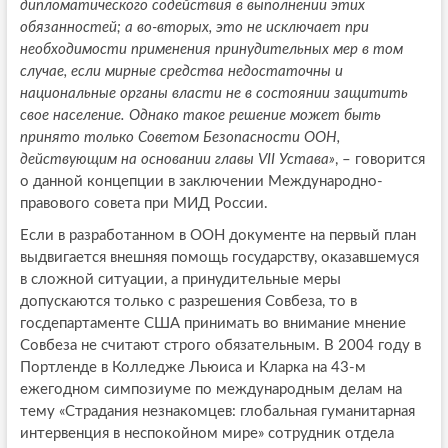
дипломатического содействия в выполнении этих
обязанностей; а во-вторых, это не исключает при
необходимости применения принудительных мер в том
случае, если мирные средства недостаточны и
национальные органы власти не в состоянии защитить
свое население. Однако такое решение может быть
принято только Советом Безопасности ООН,
действующим на основании главы VII Устава»
, – говорится
о данной концепции в заключении Международно-
правового совета при МИД России.
Если в разработанном в ООН документе на первый план
выдвигается внешняя помощь государству, оказавшемуся
в сложной ситуации, а принудительные меры
допускаются только с разрешения Совбеза, то в
госдепартаменте США принимать во внимание мнение
Совбеза не считают строго обязательным. В 2004 году в
Портленде в Колледже Льюиса и Кларка на 43-м
ежегодном симпозиуме по международным делам на
тему «Страдания незнакомцев: глобальная гуманитарная
интервенция в неспокойном мире» сотрудник отдела