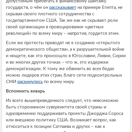
допустимым прибегать к финансовому шантажу
государств, о чём он
рассказывает
на примере Египта, не
скрывая своего плотного сотрудничества с
госдепартаментом США. Так же как не скрывает роли
своей организации в провоцировании «цветных
революций» по всему миру – напротив, гордится этим.
Если же протесты приводят не к созданию «открытого
демократического общества», а к разрушительной войне
и нищете, как это произошло в Югославии, Ливии, Сирии
и во многих других точках – что ж, это издержки
демократизации. К тому же обвинить во всех бедах
можно лидеров этих стран, благо сети подконтрольных
СМИ
раскинулись
по всему миру.
Вспомнить январь
Из всего вышеприведенного следует, что невозможно
быть сторонником суверенитета своей страны и
одновременно поддерживать проекты Джорджа Сороса
или внешнюю политику США. Возникает вопрос, как
относиться к позиции Сатпаева и других – как к