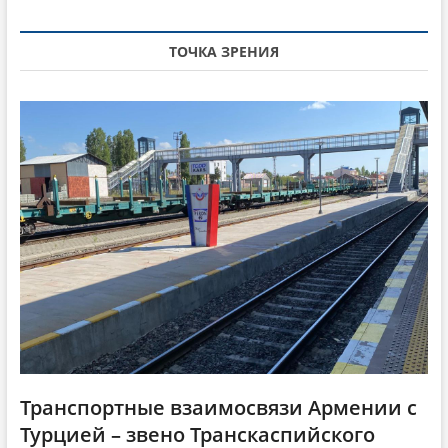
i
с
т
т
а
g
а
т
ТОЧКА ЗРЕНИЯ
a
т
ь
ь
я
t
я
:
i
:
o
n
Транспортные взаимосвязи Армении с
Турцией – звено Транскаспийского