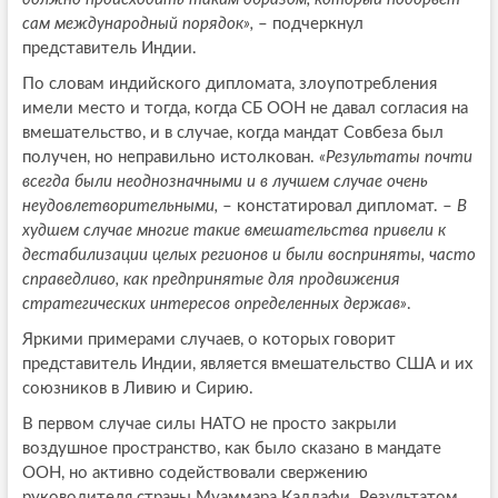
сам международный порядок»,
– подчеркнул
представитель Индии.
По словам индийского дипломата, злоупотребления
имели место и тогда, когда СБ ООН не давал согласия на
вмешательство, и в случае, когда мандат Совбеза был
получен, но неправильно истолкован.
«Результаты почти
всегда были неоднозначными и в лучшем случае очень
неудовлетворительными,
– констатировал дипломат. –
В
худшем случае многие такие вмешательства привели к
дестабилизации целых регионов и были восприняты, часто
справедливо, как предпринятые для продвижения
стратегических интересов определенных держав»
.
Яркими примерами случаев, о которых говорит
представитель Индии, является вмешательство США и их
союзников в Ливию и Сирию.
В первом случае силы НАТО не просто закрыли
воздушное пространство, как было сказано в мандате
ООН, но активно содействовали свержению
руководителя страны Муаммара Каддафи. Результатом