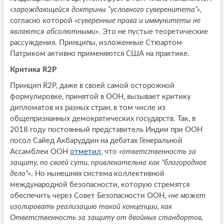
«зарождающейся доктрины “условного суверенитета”»
,
согласно которой
«суверенные права и иммунитеты не
являются абсолютными»
. Это не пустые теоретические
рассуждения. Принципы, изложенные Стюартом
Патриком активно применяются США на практике.
Критика R2P
Принцип R2P, даже в своей самой осторожной
формулировке, принятой в ООН, вызывает критику
дипломатов из разных стран, в том числе из
общепризнанных демократических государств. Так, в
2018 году постоянный представитель Индии при ООН
посол Сайед Акбаруддин на дебатах Генеральной
Ассамблеи ООН
отметил
, что
«ответственность за
защиту, по своей сути, привлекательна как "благородное
дело"»
. Но нынешняя система коллективной
международной безопасности, которую стремятся
обеспечить через Совет Безопасности ООН,
«не может
изолировать реализацию такой концепции, как
Ответственность за защиту от двойных стандартов,