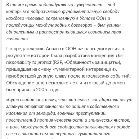
В то же время индивидуальный суверенитет – под
которым я подразумеваю фундаментальную свободу
каждого человека, закрепленную в Уставе ООН и
последующих международных договорах – был усилен
обновленным и распространяющимся сознанием прав
личности»
.
По предложению Аннана в ООН началась дискуссия, в
результате которой была разработана концепция
The
responsibility to protect
(R2P, «Обязанность защищать»),
пришедшая на смену «гуманитарной интервенции»,
приобретшей дурную славу после югославских событий.
Обсуждение шло несколько лет, и итоговый документ
был принят в 2005 году.
«Суть сводится к тому, что, во-первых, государства несут
главную ответственность по защите собственного
населения от геноцида, военных преступлений,
преступлений против человечности и этнических чисток,
а роль международного сообщества заключается прежде
всего в оказании им экспертного, гуманитарного,