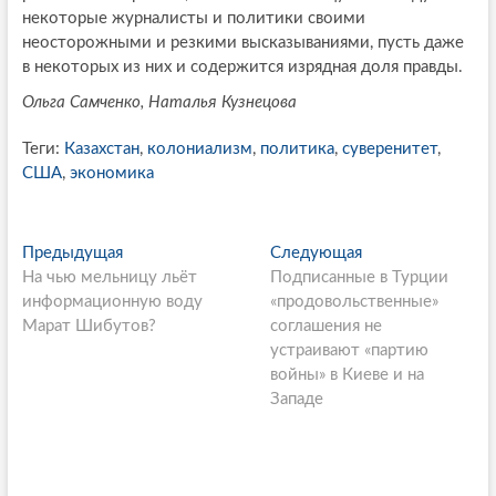
некоторые журналисты и политики своими
неосторожными и резкими высказываниями, пусть даже
в некоторых из них и содержится изрядная доля правды.
Ольга Самченко, Наталья Кузнецова
Теги:
Казахстан
,
колониализм
,
политика
,
суверенитет
,
США
,
экономика
P
Предыдущая
П
Следующая
С
На чью мельницу льёт
р
Подписанные в Турции
л
o
информационную воду
е
«продовольственные»
е
s
Марат Шибутов?
д
соглашения не
д
ы
устраивают «партию
у
t
д
войны» в Киеве и на
ю
n
у
Западе
щ
щ
а
a
а
я
v
я
с