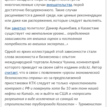
многочисленные случаи
вмешательства
, порой
достаточно бесцеремонного. Такие случаи
расцениваются в данной среде, как ценные рекомендации
или даже как распоряжения, которые следует выполнять.
Как
заметил
политолог Данияр Ашимбаев, в Казахстане
существует
«на ментальном уровне… определенная
зависимость от внешних оценок и постоянная
потребность во внешних экспертах…»
Одной из ярких иллюстраций этой зависимости стали
слова экономиста и бизнесмена с опытом
международной торговли Алмаса Чукина, комментарий
которого приводит на своем сайте издание
orda.kz
. Автор
считает
, что в связи с появлением
«угрозы экономической
безопасности страны»
из-за предполагаемой
приостановки КТК следует не только «
приостановить
контракт с РФ и повернуть хотя бы 10 млн тонн нашей
нефти на Китай»
, но и выйти на США и
«попросить
разрешения в виде исключения из санкций на
строительство трубопровода Казахстан – Туркменистан