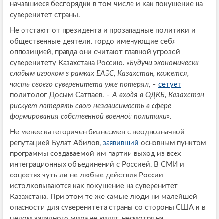
начавшиеся беспорядки в том числе и как покушение на
суверенитет страны.
Не отстают от президента и прозападные политики и
общественные деятели, гордо именующие себя
оппозицией, правда они считают главной угрозой
суверенитету Казахстана Россию.
«Будучи экономически
слабым игроком в рамках ЕАЭС, Казахстан, кажется,
часть своего суверенитета уже потерял, –
сетует
политолог Досым Сатпаев.
– А входя в ОДКБ, Казахстан
рискует потерять свою независимость в сфере
формирования собственной военной политики»
.
Не менее категоричен бизнесмен с неоднозначной
репутацией Булат Абилов,
заявивший
основным пунктом
программы создаваемой им партии выход из всех
интеграционных объединений с Россией. В СМИ и
соцсетях чуть ли не любые действия России
истолковываются как покушение на суверенитет
Казахстана. При этом те же самые люди ни малейшей
опасности для суверенитета страны со стороны США и в
целом западного мира не видят, несмотря на