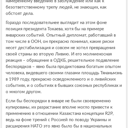
намеренному введению в заблуждение или как к
безответственному трепу людей, не знающих, как
обстоят дела.
Гораздо последовательнее выглядит на этом фоне
позиция президента Токаева, хотя бы на примере
январских событий. Опытный дипломат, работавший в
том числе в ООН, он прекрасно понимал, какие риски
несет дестабилизация и совсем не хотел превращения
своей страны во вторую Ливию. И его молниеносная
реакция – обращение в ОДКБ, решительное подавление
беспорядков – явно была продиктована богатым опытом
человека, видевшего своими глазами площадь Тянаньмэнь
в 1989 году, прекрасно осведомленного и о ливийских
событиях, и о событиях в бывших союзных республиках и
о многом другом.
Если бы беспорядки в январе не были своевременно
купированы, их разрастание вполне могло привести к
применению в отношении Казахстана концепции R2P,
ведь на фоне трений с Россией по поводу Украины и
расширения НАТО это явно было бы в национальных