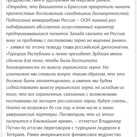
продовольствия и удобрений на мировой рынок.
«Отрадно, что Вашингтон и Брюссель прекратили чинить
препятствия достижению сегодняшних договоренностей.
Подписание меморандума Россия – ООН лишний раз
подчёркивает абсолютно искусственный характер
предпринимавшихся попыток Запада свалить на Россию
вину за проблемы с поставками зерна на мировые рынки»,
– заявил по этому поводу глава российской дипломатии.
«Турецкая Республика и лично президент Эрдоган много
сделали для того, чтобы была достигнута
договоренность по вывозу украинского зерна. Но
изначально мы ставили вопрос таким образом, что это
должно быть запакетировано, а именно мы будем
содействовать вывозу украинского зерна, но исходим из
того, что все ограничения, связанные с возможными
поставками на экспорт российского зерна, будут сняты…
Никто не возражал до сих пор, в том числе и наши
американские партнеры. Посмотрим, что из этого
получится в ближайшее время»,
– отметил Владимир
Путин по итогам переговоров с турецким лидером в
Тегеране. Ранее американское финансовое ведомство