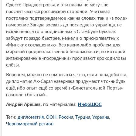
Одессе Приднестровья, и эти планы не могут не
просчитываться российской стороной. Учитывая
постоянно подтверждаемое как на словах, так и «в поле»
намерение Запада воевать до последнего украинца, не
исключено, что о подписанных в Стамбуле бумагах
забудут гораздо быстрее, нежели о приснопамятных
«Минских соглашениях», без каких-либо проблем для
мировой продовольственной безопасности, по которой
ангажированные «посредники» проливают крокодиловы
слёзы.
Впрочем, можно не сомневаться, что, если понадобится,
дипломатия Ак-Сарая наверняка придумают что-нибудь
ещё, ибо опыт ещё со времён «Блистательной Порты»
накоплен богатый...
Андрей Арешев,
по материалам:
ИнфоШОС
Теги:
дипломатия
,
ООН
,
Россия
,
Турция
,
Украина
,
Черноморский регион