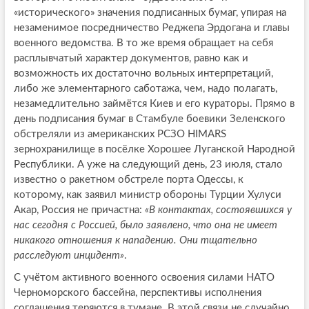
«исторического» значения подписанных бумаг, упирая на
незаменимое посредничество Реджепа Эрдогана и главы
военного ведомства. В то же время обращает на себя
расплывчатый характер документов, равно как и
возможность их достаточно вольных интерпретаций,
либо же элементарного саботажа, чем, надо полагать,
незамедлительно займётся Киев и его кураторы. Прямо в
день подписания бумаг в Стамбуле боевики Зеленского
обстреляли из американских РСЗО HIMARS
зернохранилище в посёлке Хорошее Луганской Народной
Республики. А уже на следующий день, 23 июля, стало
известно о ракетном обстреле порта Одессы, к
которому, как заявил министр обороны Турции Хулуси
Акар, Россия не причастна:
«В контактах, состоявшихся у
нас сегодня с Россией, было заявлено, что она не имеет
никакого отношения к нападению. Они тщательно
расследуют инцидент»
.
С учётом активного военного освоения силами НАТО
Черноморского бассейна, перспективы исполнения
соглашения теряются в тумане. В этой связи не случайно