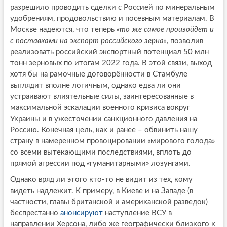
разрешило проводить сделки с Россией по минеральным
удобрениям, продовольствию и посевным материалам. В
Москве надеются, что теперь
«то же самое произойдет и
с поставками на экспорт российского зерна»
, позволив
реализовать российский экспортный потенциал 50 млн
тонн зерновых по итогам 2022 года. В этой связи, выход
хотя бы на рамочные договорённости в Стамбуле
выглядит вполне логичным, однако едва ли они
устраивают влиятельные силы, заинтересованные в
максимальной эскалации военного кризиса вокруг
Украины и в ужесточении санкционного давления на
Россию. Конечная цель, как и ранее – обвинить нашу
страну в намеренном провоцировании «мирового голода»
со всеми вытекающими последствиями, вплоть до
прямой агрессии под «гуманитарными» лозунгами.
Однако вряд ли этого кто-то не видит из тех, кому
видеть надлежит. К примеру, в Киеве и на Западе (в
частности, главы британской и американской разведок)
беспрестанно
анонсируют
наступление ВСУ в
направлении Херсона, либо же географически близкого к