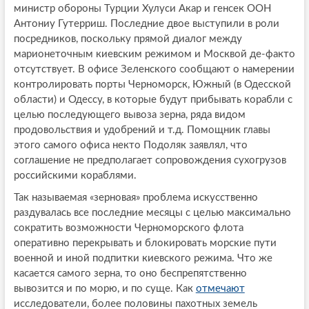
министр обороны Турции Хулуси Акар и генсек ООН
Антониу Гутерриш. Последние двое выступили в роли
посредников, поскольку прямой диалог между
марионеточным киевским режимом и Москвой де-факто
отсутствует. В офисе Зеленского сообщают о намерении
контролировать порты Черноморск, Южный (в Одесской
области) и Одессу, в которые будут прибывать корабли с
целью последующего вывоза зерна, ряда видом
продовольствия и удобрений и т.д. Помощник главы
этого самого офиса некто Подоляк заявлял, что
соглашение не предполагает сопровождения сухогрузов
российскими кораблями.
Так называемая «зерновая» проблема искусственно
раздувалась все последние месяцы с целью максимально
сократить возможности Черноморского флота
оперативно перекрывать и блокировать морские пути
военной и иной подпитки киевского режима. Что же
касается самого зерна, то оно беспрепятственно
вывозится и по морю, и по суще. Как
отмечают
исследователи, более половины пахотных земель