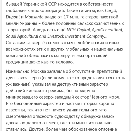
бывшей Украинской ССР находится в собственности
глобальных агрокорпораций. Такие гиганты, как
Cargill,
Dupont
и
Monsanto
владеют 17 млн. гектаров пахотной
земли Украины – более половины сельскохозяйственных
территорий. А ведь есть ещё
NCH Capital
,
AgroG
е
neration
),
Saudi Agricultural and Livestock Investment Company
…
Согласимся, всерьёз сомневаться в лоббистских и иных
возможностях этих и других глобальных и национальных
компаний обезопасить маршруты экспорта своей
продукции даже как-то неловко.
Изначально Москва заявляла об отсутствии препятствий
для вывоза зерна (если кому-то это представляется столь
уж важным), указывая на деструктивный характер
действий киевского режима, беспорядочно
минировавшего северо-западный сектор Чёрного моря.
Его беспокойный характер и частые шторма хорошо
известны, так что нет ничего удивительного, что
смертельная опасность судоходству обнаруживалась
довольно далеко от мест, где эти мины изначально
ставились. Другое, более чем обоснованное опасение