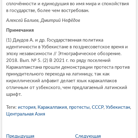
сплочённости и единодушия во имя мира и спокойствия
в государстве, более чем востребован.
Алексей Балиев, Дмитрий Нефёдов
Примечания
(1) Даудов А. и др. Государственная политика
идентичности в Узбекистане в позднесоветское время и
эпоху независимости // Этнографическое обозрение.
2018. Вып. № 5. (2) В 2021 г. по ряду поселений
Каракалпакстана прошли демонстрации протеста против
принудительного перехода на латиницу, так как
кириллический алфавит делает язык каракалпаков
отличным от узбекского, чем предлагаемый латинский
шрифт.
Теги:
история
,
Каракалпакия
,
протесты
,
СССР
,
Узбекистан
,
Центральная Азия
Предыдущая
П
Следующая
С