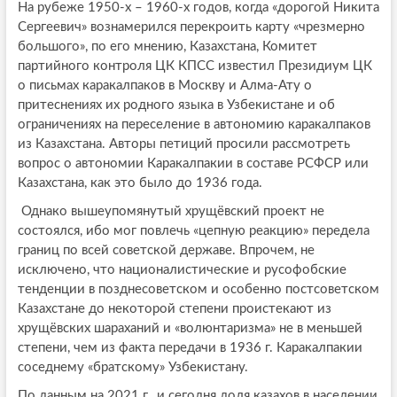
На рубеже 1950-х – 1960-х годов, когда «дорогой Никита
Сергеевич» вознамерился перекроить карту «чрезмерно
большого», по его мнению, Казахстана, Комитет
партийного контроля ЦК КПСС известил Президиум ЦК
о письмах каракалпаков в Москву и Алма-Ату о
притеснениях их родного языка в Узбекистане и об
ограничениях на переселение в автономию каракалпаков
из Казахстана. Авторы петиций просили рассмотреть
вопрос о автономии Каракалпакии в составе РСФСР или
Казахстана, как это было до 1936 года.
Однако вышеупомянутый хрущёвский проект не
состоялся, ибо мог повлечь «цепную реакцию» передела
границ по всей советской державе. Впрочем, не
исключено, что националистические и русофобские
тенденции в позднесоветском и особенно постсоветском
Казахстане до некоторой степени проистекают из
хрущёвских шараханий и «волюнтаризма» не в меньшей
степени, чем из факта передачи в 1936 г. Каракалпакии
соседнему «братскому» Узбекистану.
По данным на 2021 г., и сегодня доля казахов в населении