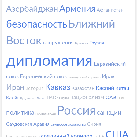
Армения
Азербайджан
Афганистан
Ближний
безопасность
Восток
вооружения
Грузия
Германия
дипломатия
Евразийский
союз
Европейский союз
Ирак
Зангезурский коридор
Кавказ
Иран
Каспий
история
Казахстан
Китай
национализм
ОАЭ
Кувейт
НАТО
наука
Курдистан
Ливан
ОВД
Россия
политика
санкции
пропаганда
Саудовская Аравия
Сирия
сельское хозяйство
США
срединный коридор
Средиземноморье
СССР