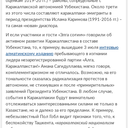
оценкам 1019-20 гг.) – районы, сопредельные с
Каракалпакской автономией Узбекистана. Около трети
из этого числа составляют каракалпаки-эмигранты в
период президентства Ислама Каримова (1991-2016 гг.) –
та самая «новая» диаспора.
И если участники и гости «Элга соғинч» говорили об
активном развитии Каракалпакстана в составе
Узбекистана, то, к примеру, вышедшее 3 июля
интервью
алматинскому изданию
пребывающего в изгнании
лидера незарегистрированной партии «Алга,
Каракалпакстан!» Амана Сагидуллаева, мягко говоря,
комплементаризмом не отличалось. Возможно, на его
тональности сказалась радикализация протестов в
автономии, не стихнувших и после «примирительных»
заявлений Президента Узбекистана. В любом случае,
события в Каракалпакии будут внимательно
отслеживаться заинтересованными силами не только в
Казахстане, но и далеко за его пределами. К примеру,
небезызвестный Пол Гобл видит признаки того, что, к
беспокойству Ташкента,
«каракалпакский национализм