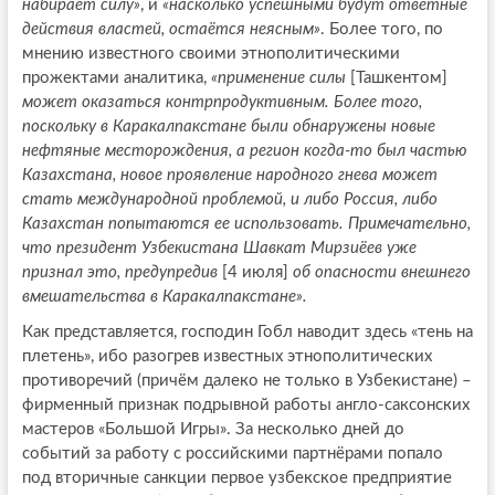
набирает силу»
, и
«насколько успешными будут ответные
действия властей, остаётся неясным»
. Более того, по
мнению известного своими этнополитическими
прожектами аналитика,
«применение силы
[Ташкентом]
может оказаться контрпродуктивным. Более того,
поскольку в Каракалпакстане были обнаружены новые
нефтяные месторождения, а регион когда-то был частью
Казахстана, новое проявление народного гнева может
стать международной проблемой, и либо Россия, либо
Казахстан попытаются ее использовать. Примечательно,
что президент Узбекистана Шавкат Мирзиёев уже
признал это, предупредив
[4 июля]
об опасности внешнего
вмешательства в Каракалпакстане».
Как представляется, господин Гобл наводит здесь «тень на
плетень», ибо разогрев известных этнополитических
противоречий (причём далеко не только в Узбекистане) –
фирменный признак подрывной работы англо-саксонских
мастеров «Большой Игры». За несколько дней до
событий за работу с российскими партнёрами попало
под вторичные санкции первое узбекское предприятие