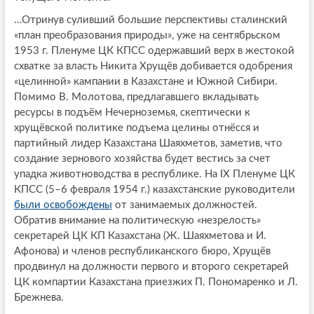
…Отринув суливший большие перспективы сталинский
«план преобразования природы», уже на сентябрьском
1953 г. Пленуме ЦК КПСС одержавший верх в жестокой
схватке за власть Никита Хрущёв добивается одобрения
«целинной» кампании в Казахстане и Южной Сибири.
Помимо В. Молотова, предлагавшего вкладывать
ресурсы в подъём Нечерноземья, скептически к
хрущёвской политике подъема целины отнёсся и
партийный лидер Казахстана Шаяхметов, заметив, что
создание зернового хозяйства будет вестись за счет
упадка животноводства в республике. На IХ Пленуме ЦК
КПСС (5–6 февраля 1954 г.) казахстанские руководители
были освобождены
от занимаемых должностей.
Обратив внимание на политическую «незрелость»
секретарей ЦК КП Казахстана (Ж. Шаяхметова и И.
Афонова) и членов республиканского бюро, Хрущёв
продвинул на должности первого и второго секретарей
ЦК компартии Казахстана приезжих П. Пономаренко и Л.
Брежнева.