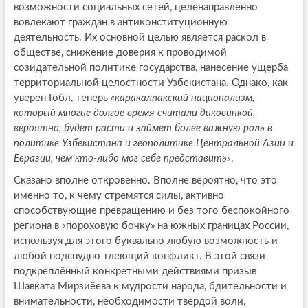
возможности социальных сетей, целенаправленно
вовлекают граждан в антиконституционную
деятельность. Их основной целью является раскол в
обществе, снижение доверия к проводимой
созидательной политике государства, нанесение ущерба
территориальной целостности Узбекистана. Однако, как
уверен Гобл, теперь
«каракалпакский национализм,
который многие долгое время считали диковинкой,
вероятно, будет расти и займет более важную роль в
политике Узбекистана и геополитике Центральной Азии и
Евразии, чем кто-либо мог себе представить»
.
Сказано вполне откровенно. Вполне вероятно, что это
именно то, к чему стремятся силы, активно
способствующие превращению и без того беспокойного
региона в «пороховую бочку» на южных границах России,
используя для этого буквально любую возможность и
любой подспудно тлеющий конфликт. В этой связи
подкреплённый конкретными действиями призыв
Шавката Мирзиёева к мудрости народа, бдительности и
внимательности, необходимости твердой воли,