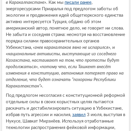
в Каракалпакстане»
. Как мы
писали ранее
,
энергоресурсами Приаралья под предлогом заботы об
экологии и продвижения идей общетюркского единства
активно интересуется Турция, обдано об этом
американский автор, понятное дело, не говорит ни слова.
Не забыта и соседняя страна: несмотря на восстановление
порядка силами правоохранительных органов
Узбекистана,
«гнев каракалпаков явно не испарился»,
и
«национальные активисты, выступающие из соседнего
Казахстана, настаивают на том, что протесты будут
продолжаться», «потому что, если Ташкент внесёт
изменения в конституцию, автономия потеряет право на
отделение, что будет означать “похороны Республики
Каракалпакстан”»
.
Под предлогом несогласия с конституционной реформой
отдельные силы в своих корыстных целях пытаются
раскачать и дестабилизировать ситуацию в Узбекистане,
избрав путь агрессии и насилия,
заявил
3 июля, выступая в
Нукусе, Шавкат Мирзиёев. Используя отработанные
технологии распространения фейковой информации,