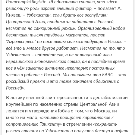
Promcomplektlogistic
.
«Я однозначно считаю, что здесь
решающую роль играет внешний фактор,
– полагает А.
Князев.
– Узбекистан, если брать все республики
Центральной Азии, продолжил работать с Россией,
несмотря на санкционный режим. Организованный набор
десятками тысяч трудовых мигрантов, проект
"Агроэкспресс" по поставкам сельхозпродукции в Россию –
всё это и многое другое работает. Несмотря на то, что
Узбекистан – наблюдатель, а не полноценный член
Евразийского экономического союза, он в последнее время
кое в чём заметно активнее некоторых постоянных
членов в работе с Россией. Мы понимаем, что ЕАЭС – это
российский проект и это тоже означает сближение с
Россией».
В логику внешней заинтересованности в дестабилизации
крупнейшей по населению страны Центральной Азии
ложатся и утверждения Гобла о том, что Москва, ни
много ни мало,
«активно поощряет каракалпаков к
сопротивлению Ташкенту»
в стремлении
«сохранить
рычаги влияния на Узбекистан и получить доступ к нефти