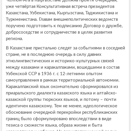
Чолпон-Ата в Кыргызстане должна пройти очередная,
уже четвёртая Консультативная встреча президентов
Казахстана, Узбекистана, Кыргызстана, Таджикистана и
Туркменистана. Главам внешнеполитических ведомств
поручено подготовить к подписанию Договор о дружбе,
добрососедстве и сотрудничестве в целях развития
региона.
В Казахстане пристально следят за событиями в соседней
стране, не в последнюю очередь в силу давних
этнолингвистических и историко-культурных связей
между казахами и каракалпаками, вошедшими в состав
Узбекской ССР в 1936 г. с 12-летними опытом
самоуправления в рамках территориальной автономии.
Каракалпакский язык окончательно сформировался из
приаральского диалекта казахского языка и алтайско-
казахской группы тюркских языков, и потому – почти
идентичен казахскому. Тем не менее, идеологическое
обоснование очередной перекройки республиканских
границ было сформулировано впоследствии в виде
тезиса о схожести языка, образа жизни и быта