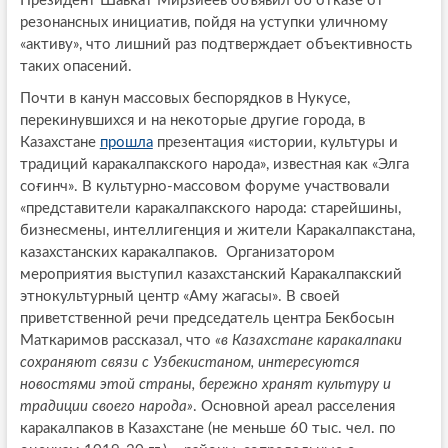
Президент Шавкат Мирзиёев объявил об отказе от
резонансных инициатив, пойдя на уступки уличному
«активу», что лишний раз подтверждает объективность
таких опасений.
Почти в канун массовых беспорядков в Нукусе,
перекинувшихся и на некоторые другие города, в
Казахстане
прошла
презентация «истории, культуры и
традиций каракалпакского народа», известная как «Элга
соғинч». В культурно-массовом форуме участвовали
«представители каракалпакского народа: старейшины,
бизнесмены, интеллигенция и жители Каракалпакстана,
казахстанских каракалпаков. Организатором
мероприятия выступил казахстанский Каракалпакский
этнокультурный центр «Аму жагасы». В своей
приветственной речи председатель центра Бекбосын
Маткаримов рассказал, что
«в Казахстане каракалпаки
сохраняют связи с Узбекистаном, интересуются
новостями этой страны, бережно хранят культуру и
традиции своего народа»
. Основной ареал расселения
каракалпаков в Казахстане (не меньше 60 тыс. чел. по