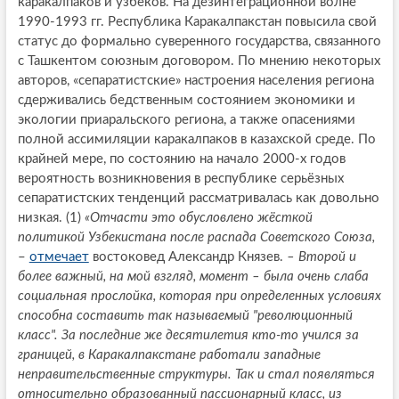
каракалпаков и узбеков. На дезинтеграционной волне
1990-1993 гг. Республика Каракалпакстан повысила свой
статус до формально суверенного государства, связанного
с Ташкентом союзным договором. По мнению некоторых
авторов, «сепаратистские» настроения населения региона
сдерживались бедственным состоянием экономики и
экологии приаральского региона, а также опасениями
полной ассимиляции каракалпаков в казахской среде. По
крайней мере, по состоянию на начало 2000-х годов
вероятность возникновения в республике серьёзных
сепаратистских тенденций рассматривалась как довольно
низкая. (1)
«Отчасти это обусловлено жёсткой
политикой Узбекистана после распада Советского Союза,
–
отмечает
востоковед Александр Князев.
– Второй и
более важный, на мой взгляд, момент – была очень слаба
социальная прослойка, которая при определенных условиях
способна составить так называемый "революционный
класс". За последние же десятилетия кто-то учился за
границей, в Каракалпакстане работали западные
неправительственные структуры. Так и стал появляться
относительно образованный пассионарный класс, из