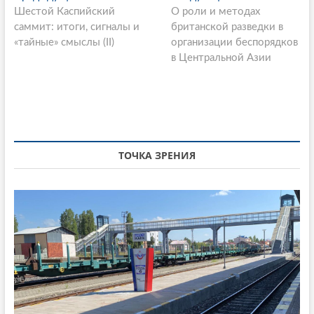
P
Шестой Каспийский
р
О роли и методах
л
o
саммит: итоги, сигналы и
е
британской разведки в
е
s
«тайные» смыслы (II)
д
организации беспорядков
д
ы
в Центральной Азии
у
t
д
ю
n
у
щ
щ
а
a
а
я
v
я
с
i
с
т
ТОЧКА ЗРЕНИЯ
т
а
g
а
т
a
т
ь
ь
я
t
я
:
i
:
o
n