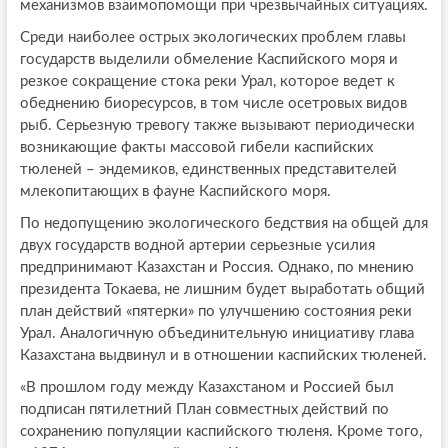
механизмов взаимопомощи при чрезвычайных ситуациях.
Среди наиболее острых экологических проблем главы
государств выделили обмеление Каспийского моря и
резкое сокращение стока реки Урал, которое ведет к
обеднению биоресурсов, в том числе осетровых видов
рыб. Серьезную тревогу также вызывают периодически
возникающие факты массовой гибели каспийских
тюленей – эндемиков, единственных представителей
млекопитающих в фауне Каспийского моря.
По недопущению экологического бедствия на общей для
двух государств водной артерии серьезные усилия
предпринимают Казахстан и Россия. Однако, по мнению
президента Токаева, не лишним будет выработать общий
план действий «пятерки» по улучшению состояния реки
Урал. Аналогичную объединительную инициативу глава
Казахстана выдвинул и в отношении каспийских тюленей.
«В прошлом году между Казахстаном и Россией был
подписан пятилетний План совместных действий по
сохранению популяции каспийского тюленя. Кроме того,