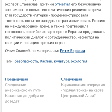
эксперт Станислав Притчин
отметил
его безусловную
значимость в новых геополитических реалиях: встреча
глав государств «пятерки» продемонстрировала
тщетность попыток западных стран изолировать Россию
на международной арене, а также подтвердила
готовность российских партнеров в Евразии продолжать
политический диалог и сотрудничество, несмотря на
санкции и позицию третьих стран.
Ольга Солокай
, по материалам:
Ритм Евразии
Теги:
безопасность
,
Каспий
,
культура
,
экология
P
Предыдущая
П
Следующая
С
Следование
р
Каракалпакия: очередная
л
o
американскому пути
е
«горячая точка» на карте
е
s
Казахстан до добра не
д
Центральной Азии?
д
доведёт
ы
у
t
д
ю