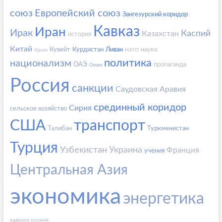
союз
Европейский союз
Зангезурский коридор
Кавказ
Иран
Ирак
Каспий
Казахстан
история
Китай
Кувейт
Курдистан
Ливан
наука
Крым
НАТО
политика
национализм
ОАЭ
пропаганда
Оман
Россия
санкции
Саудовская Аравия
срединный коридор
Сирия
сельское хозяйство
США
транспорт
Талибан
Туркменистан
Турция
Узбекистан
Украина
Франция
учения
Центральная Азия
экономика
энергетика
ядерное оружие