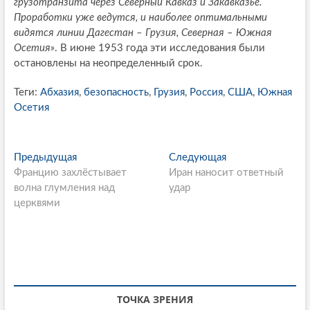
грузотранзита через Северный Кавказ и Закавказье.
Проработки уже ведутся, и наиболее оптимальными
видятся линии Дагестан – Грузия, Северная – Южная
Осетия»
. В июне 1953 года эти исследования были
остановлены на неопределенный срок.
Теги:
Абхазия
,
безопасность
,
Грузия
,
Россия
,
США
,
Южная
Осетия
P
Предыдущая
П
Следующая
С
Францию захлёстывает
р
Иран наносит ответный
л
o
волна глумления над
е
удар
е
s
церквями
д
д
ы
у
t
д
ю
n
у
щ
щ
а
a
а
я
v
я
с
ТОЧКА ЗРЕНИЯ
с
т