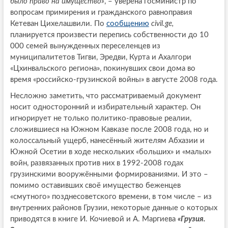
было право на имущество»
, – уверена госминистр по
вопросам примирения и гражданского равноправия
Кетеван Цихелашвили. По
сообщению
civil.ge,
планируется произвести перепись собственности до 10
000 семей вынужденных переселенцев из
муниципалитетов Тигви, Эредви, Курта и Ахалгори
«Цхинвальского региона», покинувших свои дома во
время «российско-грузинской войны» в августе 2008 года.
Несложно заметить, что рассматриваемый документ
носит односторонний и избирательный характер. Он
игнорирует не только политико-правовые реалии,
сложившиеся на Южном Кавказе после 2008 года, но и
колоссальный ущерб, нанесённый жителям Абхазии и
Южной Осетии в ходе нескольких «больших» и «малых»
войн, развязанных против них в 1992-2008 годах
грузинскими вооружёнными формированиями. И это –
помимо оставивших своё имущество беженцев
«смутного» позднесоветского времени, в том числе – из
внутренних районов Грузии, некоторые данные о которых
приводятся в книге И. Кочиевой и А. Маргиева
«Грузия.