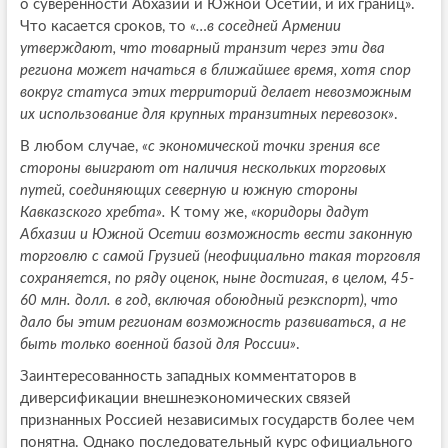
о суверенности Абхазии и Южной Осетии, и их границ».
Что касается сроков, то
«…в соседней Армении
утверждают, что товарный транзит через эти два
региона может начаться в ближайшее время, хотя спор
вокруг статуса этих территорий делает невозможным
их использование для крупных транзитных перевозок»
.
В любом случае,
«с экономической точки зрения все
стороны выиграют от наличия нескольких торговых
путей, соединяющих северную и южную стороны
Кавказского хребта».
К тому же,
«коридоры дадут
Абхазии и Южной Осетии возможность вести законную
торговлю с самой Грузией (неофициально такая торговля
сохраняется, по ряду оценок, ныне достигая, в целом, 45-
60 млн. долл. в год, включая обоюдный реэкспорт), что
дало бы этим регионам возможность развиваться, а не
быть только военной базой для России»
.
Заинтересованность западных комментаторов в
диверсификации внешнеэкономических связей
признанных Россией независимых государств более чем
понятна. Однако последовательный курс официального