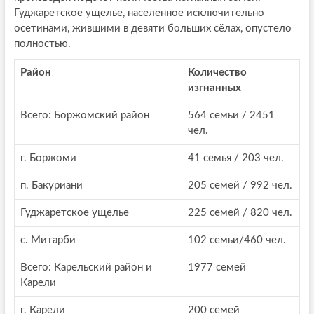
Гуджаретское ущелье, населенное исключительно
осетинами, жившими в девяти больших сёлах, опустело
полностью.
Район
Количество
изгнанных
Всего: Боржомский район
564 семьи / 2451
чел.
г. Боржоми
41 семья / 203 чел.
п. Бакуриани
205 семей / 992 чел.
Гуджаретское ущелье
225 семей / 820 чел.
с. Митарби
102 семьи/460 чел.
Всего: Карельский район и
1977 семей
Карели
г. Карели
200 семей