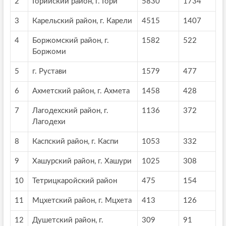
2
Горийский район, г. Гори
5830
1734
3
Карельский район, г. Карели
4515
1407
4
Боржомский район, г.
1582
522
Боржоми
5
г. Рустави
1579
477
6
Ахметский район, г. Ахмета
1458
428
7
Лагодехский район, г.
1136
372
Лагодехи
8
Каспский район, г. Каспи
1053
332
9
Хашурский район, г. Хашури
1025
308
10
Тетрицкаройский район
475
154
11
Мцхетский район, г. Мцхета
413
126
12
Душетский район, г.
309
91