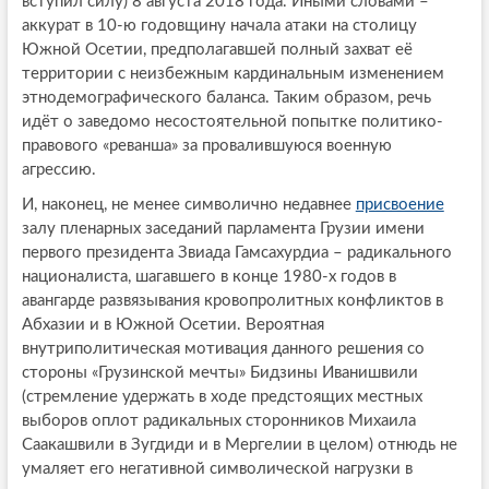
вступил силу) 8 августа 2018 года. Иными словами –
аккурат в 10-ю годовщину начала атаки на столицу
Южной Осетии, предполагавшей полный захват её
территории с неизбежным кардинальным изменением
этнодемографического баланса. Таким образом, речь
идёт о заведомо несостоятельной попытке политико-
правового «реванша» за провалившуюся военную
агрессию.
И, наконец, не менее символично недавнее
присвоение
залу пленарных заседаний парламента Грузии имени
первого президента Звиада Гамсахурдиа – радикального
националиста, шагавшего в конце 1980-х годов в
авангарде развязывания кровопролитных конфликтов в
Абхазии и в Южной Осетии. Вероятная
внутриполитическая мотивация данного решения со
стороны «Грузинской мечты» Бидзины Иванишвили
(стремление удержать в ходе предстоящих местных
выборов оплот радикальных сторонников Михаила
Саакашвили в Зугдиди и в Мергелии в целом) отнюдь не
умаляет его негативной символической нагрузки в