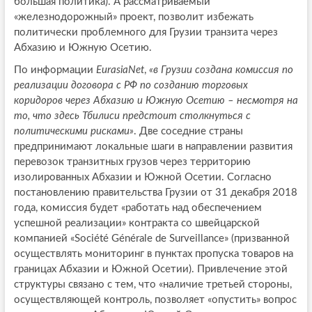
большая политика). А рассматриваемый
«железнодорожный» проект, позволит избежать
политически проблемного для Грузии транзита через
Абхазию и Южную Осетию.
По информации
EurasiaNet
,
«в Грузии создана комиссия по
реализации договора с РФ по созданию торговых
коридоров через Абхазию и Южную Осетию – несмотря на
то, что здесь Тбилиси предстоит столкнуться с
политическими рисками»
. Две соседние страны
предпринимают локальные шаги в направлении развития
перевозок транзитных грузов через территорию
изолированных Абхазии и Южной Осетии. Согласно
постановлению правительства Грузии от 31 декабря 2018
года, комиссия будет «работать над обеспечением
успешной реализации» контракта со швейцарской
компанией «Société Générale de Surveillance» (призванной
осуществлять мониторинг в пунктах пропуска товаров на
границах Абхазии и Южной Осетии). Привлечение этой
структуры связано с тем, что «наличие третьей стороны,
осуществляющей контроль, позволяет «опустить» вопрос