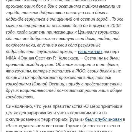
проживающих бок о бок с осетинами тайком выехали из
города, то есть добровольно покинули свои дома в
надежде вернуться в очищенный от осетин город… То же
самое повторилось за несколько дней до 8 августа 2008
года, когда жители прилегающих к Цхинвалу грузинских
сёл так же добровольно покинули свои дома, тайно, под
покровом ночи, впустив в свои сёла регулярные
подразделения грузинской армии
, –
напоминает
эксперт
МИА «Южная Осетия» Р. Келесхаев. –
Осетины не были
причиной исхода грузин. Об этом говорит и тот факт,
что грузины, которые остались в РЮО, своих домах и не
покинули их продолжают проживать в них, являясь
гражданами Южной Осетии, наряду с представителями
других национальностей помогают строить наше общее
государство»
.
Символично, что указ правительства «О мероприятиях в
целях декларирования и учета недвижимости на
оккупированных территориях Грузии»
был опубликован
в
«Законодательном вестнике Грузии» (и соответственно