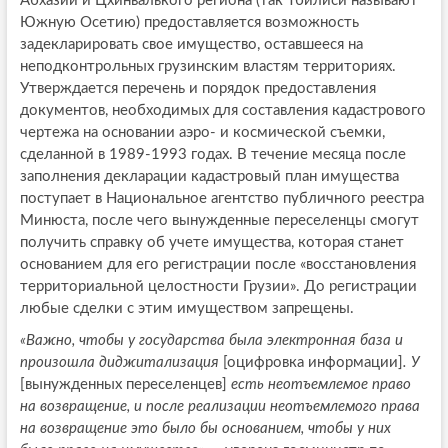
Абхазии и Цхинвалького региона (так Тбилиси называют
Южную Осетию) предоставляется возможность
задекларировать свое имущество, оставшееся на
неподконтрольных грузинским властям территориях.
Утверждается перечень и порядок предоставления
документов, необходимых для составления кадастрового
чертежа на основании аэро- и космической съемки,
сделанной в 1989-1993 годах. В течение месяца после
заполнения декларации кадастровый план имущества
поступает в Национальное агентство публичного реестра
Минюста, после чего вынужденные переселенцы смогут
получить справку об учете имущества, которая станет
основанием для его регистрации после «восстановления
территориальной целостности Грузии». До регистрации
любые сделки с этим имуществом запрещены.
«Важно, чтобы у государства была электронная база и
произошла диджитализация
[оцифровка информации]
. У
[вынужденных переселенцев]
есть неотъемлемое право
на возвращение, и после реализации неотъемлемого права
на возвращение это было бы основанием, чтобы у них