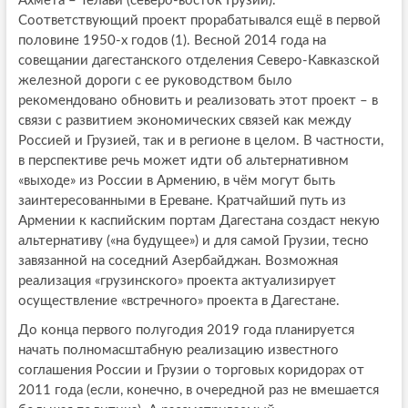
Ахмета – Телави (северо-восток Грузии).
Соответствующий проект прорабатывался ещё в первой
половине 1950-х годов (1). Весной 2014 года на
совещании дагестанского отделения Северо-Кавказской
железной дороги с ее руководством было
рекомендовано обновить и реализовать этот проект – в
связи с развитием экономических связей как между
Россией и Грузией, так и в регионе в целом. В частности,
в перспективе речь может идти об альтернативном
«выходе» из России в Армению, в чём могут быть
заинтересованными в Ереване. Кратчайший путь из
Армении к каспийским портам Дагестана создаст некую
альтернативу («на будущее») и для самой Грузии, тесно
завязанной на соседний Азербайджан. Возможная
реализация «грузинского» проекта актуализирует
осуществление «встречного» проекта в Дагестане.
До конца первого полугодия 2019 года планируется
начать полномасштабную реализацию известного
соглашения России и Грузии о торговых коридорах от
2011 года (если, конечно, в очередной раз не вмешается