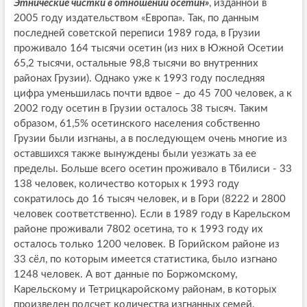
Этнические чистки в отношении осетин»
, изданной в
2005 году издательством «Европа». Так, по данным
последней советской переписи 1989 года, в Грузии
проживало 164 тысячи осетин (из них в Южной Осетии
65,2 тысячи, остальные 98,8 тысячи во внутренних
районах Грузии). Однако уже к 1993 году последняя
цифра уменьшилась почти вдвое – до 45 700 человек, а к
2002 году осетин в Грузии осталось 38 тысяч. Таким
образом, 61,5% осетинского населения собственно
Грузии были изгнаны, а в последующем очень многие из
оставшихся также вынуждены были уезжать за ее
пределы. Больше всего осетин проживало в Тбилиси - 33
138 человек, количество которых к 1993 году
сократилось до 16 тысяч человек, и в Гори (8222 и 2800
человек соответственно). Если в 1989 году в Карельском
районе проживали 7802 осетина, то к 1993 году их
осталось только 1200 человек. В Горийском районе из
33 сёл, по которым имеется статистика, было изгнано
1248 человек. А вот данные по Боржомскому,
Карельскому и Тетрицкаройскому районам, в которых
произведен подсчет количества изгнанных семей.