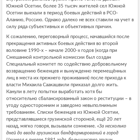
Южной Осетии, более 35 тысяч жителей сел Южной
Осетии выехали в период боевых действий в РСО-
Аланию, Россию. Однако далеко не всех ставили на учет в
силу ряда субъективных и объективных причин.
К сожалению, переговорный процесс, начавшийся после
прекращения активных боевых действия во второй
воловине 1990-х – начале 2000-х годов (когда при
Смешанной контрольной комиссии был создан
Специальный комитет по содействию добровольному
возвращению беженцев и вынужденно перемещённых
лиц в места их прежнего проживания) после прихода к
власти Михаила Саакашвили приказал долго жить.
Канули в лету попытки выработать хотя бы
относительно сбалансированный закон о реституции – в
угоду односторонним и заведомо невыполнимым
требованиям. Списки беженцев из Южной Осетии,
представлявшиеся грузинской стороной, ещё 20 лет
назад, мягко говоря, вызывали сомнение.
«За несколько
дней до ввода грузинских бандформирований в город
Цхинвал в январе 1991 года, большинство грузин