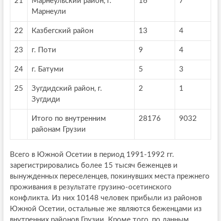
21
Марнеульский район, г.
16
7
Марнеули
22
Казбегский район
13
4
23
г. Поти
9
4
24
г. Батуми
5
3
25
Зугдидский район, г.
2
1
Зугдиди
Итого по внутренним
28176
9032
районам Грузии
Всего в Южной Осетии в период 1991-1992 гг.
зарегистрировались более 15 тысяч беженцев и
вынужденных переселенцев, покинувших места прежнего
проживания в результате грузино-осетинского
конфликта. Из них 10148 человек прибыли из районов
Южной Осетии, остальные же являются беженцами из
внутренних районов Грузии. Кроме того, по данным