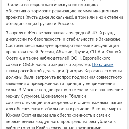
Тбилиси на «евроатлантическую интеграцию»
объективно тормозит реализацию коммуникационных
проектов (пусть даже локальных), в той или иной степени
объединяющих Грузию и Россию.
3 апреля в Женеве завершился очередной, 47-й раунд
дискуссий по безопасности и стабильности в Закавказье.
Состоявшиеся накануне предварительные консультации
представителей России, Абхазии, Грузии, США и Южной
Осетии, а также наблюдателей ООН, Европейского
союза и ОБСЕ носили закрытый характер.
По словам
главы российской делегации Григория Карасина, стороны
должны были затронуть вопрос подписания совместного
заявления о приверженности принципу неприменения
силы. В Москве неоднократно отмечали, что заключение
между Сухумом, Цхинвалом и Тбилиси
соответствующей договорённости станет важным шагом
для обеспечения стабильности в регионе. В конце марта
Южная Осетия выразила обеспокоенность в связи с
пересечением воздушного пространства республики в
районе города Квайса сразу пятью грузинскими