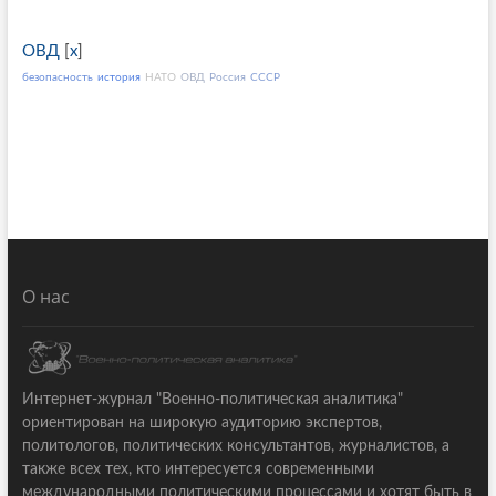
ОВД
[
x
]
безопасность
история
НАТО
ОВД
Россия
СССР
О нас
Интернет-журнал "Военно-политическая аналитика"
ориентирован на широкую аудиторию экспертов,
политологов, политических консультантов, журналистов, а
также всех тех, кто интересуется современными
международными политическими процессами и хотят быть в