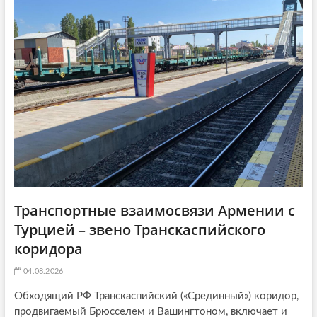
a
т
ь
ь
я
t
я
:
i
:
o
n
Транспортные взаимосвязи Армении с
Турцией – звено Транскаспийского
коридора
04.08.2026
Обходящий РФ Транскаспийский («Срединный») коридор,
продвигаемый Брюсселем и Вашингтоном, включает и