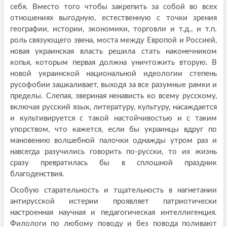
себя. Вместо того чтобы закрепить за собой во всех
отношениях выгодную, естественную с точки зрения
географии, истории, экономики, торговли и т.д., и т.п.
роль связующего звена, моста между Европой и Россией,
новая украинская власть решила стать наконечником
копья, которым первая должна уничтожить вторую. В
новой украинской национальной идеологии степень
русофобии зашкаливает, выходя за все разумные рамки и
пределы. Слепая, звериная ненависть ко всему русскому,
включая русский язык, литературу, культуру, насаждается
и культивируется с такой настойчивостью и с таким
упорством, что кажется, если бы украинцы вдруг по
мановению волшебной палочки однажды утром раз и
навсегда разучились говорить по-русски, то их жизнь
сразу превратилась бы в сплошной праздник
благоденствия.
Особую старательность и тщательность в нагнетании
антирусской истерии проявляет патриотически
настроенная научная и педагогическая интеллигенция.
Филологи по любому поводу и без повода поливают