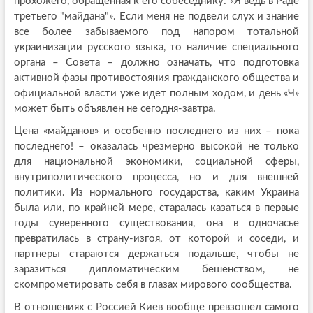
прохожего, обращенная к его собеседнику: «Я ведь в Раде
третьего "майдана"». Если меня не подвели слух и знание
все более забываемого под напором тотальной
украинизации русского языка, то наличие специального
органа – Совета – должно означать, что подготовка
активной фазы противостояния гражданского общества и
официальной власти уже идет полным ходом, и день «Ч»
может быть объявлен не сегодня-завтра.
Цена «майданов» и особенно последнего из них – пока
последнего! – оказалась чрезмерно высокой не только
для национальной экономики, социальной сферы,
внутриполитического процесса, но и для внешней
политики. Из нормального государства, каким Украина
была или, по крайней мере, старалась казаться в первые
годы суверенного существования, она в одночасье
превратилась в страну-изгоя, от которой и соседи, и
партнеры стараются держаться подальше, чтобы не
заразиться дипломатическим бешенством, не
скомпрометировать себя в глазах мирового сообщества.
В отношениях с Россией Киев вообще превзошел самого