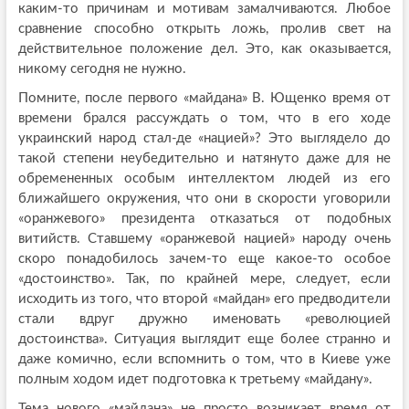
каким-то причинам и мотивам замалчиваются. Любое
сравнение способно открыть ложь, пролив свет на
действительное положение дел. Это, как оказывается,
никому сегодня не нужно.
Помните, после первого «майдана» В. Ющенко время от
времени брался рассуждать о том, что в его ходе
украинский народ стал-де «нацией»? Это выглядело до
такой степени неубедительно и натянуто даже для не
обремененных особым интеллектом людей из его
ближайшего окружения, что они в скорости уговорили
«оранжевого» президента отказаться от подобных
витийств. Ставшему «оранжевой нацией» народу очень
скоро понадобилось зачем-то еще какое-то особое
«достоинство». Так, по крайней мере, следует, если
исходить из того, что второй «майдан» его предводители
стали вдруг дружно именовать «революцией
достоинства». Ситуация выглядит еще более странно и
даже комично, если вспомнить о том, что в Киеве уже
полным ходом идет подготовка к третьему «майдану».
Тема нового «майдана» не просто возникает время от