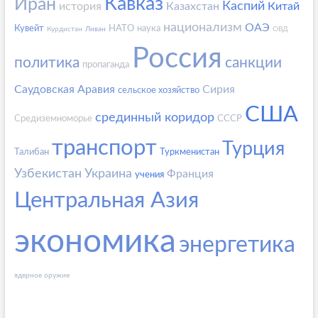
Кавказ
Иран
Каспий
история
Казахстан
Китай
национализм
ОАЭ
Кувейт
НАТО
наука
Курдистан
Ливан
ОВД
Россия
политика
санкции
пропаганда
Саудовская Аравия
Сирия
сельское хозяйство
США
срединный коридор
Средиземноморье
СССР
транспорт
Турция
Талибан
Туркменистан
Узбекистан
Украина
Франция
учения
Центральная Азия
экономика
энергетика
ядерное оружие