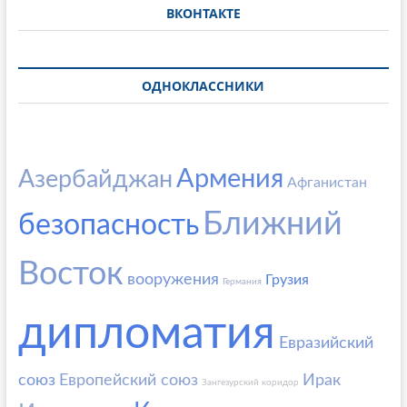
ВКОНТАКТЕ
ОДНОКЛАССНИКИ
Армения
Азербайджан
Афганистан
Ближний
безопасность
Восток
вооружения
Грузия
Германия
дипломатия
Евразийский
союз
Европейский союз
Ирак
Зангезурский коридор