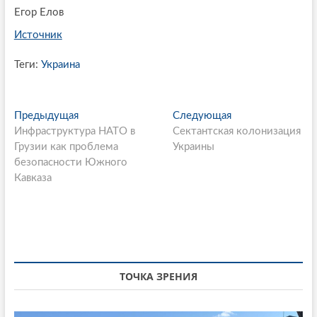
Егор Елов
Источник
Теги:
Украина
P
Предыдущая
П
Следующая
С
Инфраструктура НАТО в
р
Сектантская колонизация
л
o
Грузии как проблема
е
Украины
е
s
безопасности Южного
д
д
Кавказа
ы
у
t
д
ю
n
у
щ
щ
а
a
а
я
v
я
с
i
с
т
ТОЧКА ЗРЕНИЯ
т
а
g
а
т