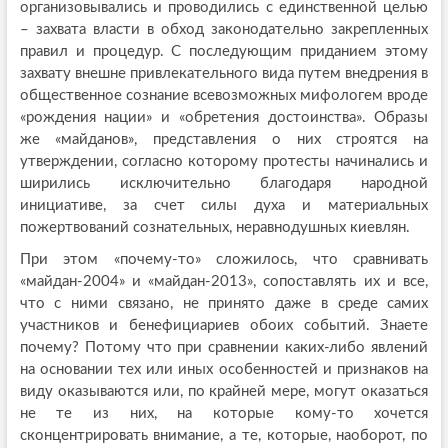
организовывались и проводились с единственной целью
– захвата власти в обход законодательно закрепленных
правил и процедур. С последующим приданием этому
захвату внешне привлекательного вида путем внедрения в
общественное сознание всевозможных мифологем вроде
«рождения нации» и «обретения достоинства». Образы
же «майданов», представления о них строятся на
утверждении, согласно которому протесты начинались и
ширились исключительно благодаря народной
инициативе, за счет силы духа и материальных
пожертвований сознательных, неравнодушных киевлян.
При этом «почему-то» сложилось, что сравнивать
«майдан-2004» и «майдан-2013», сопоставлять их и все,
что с ними связано, не принято даже в среде самих
участников и бенефициариев обоих событий. Знаете
почему? Потому что при сравнении каких-либо явлений
на основании тех или иных особенностей и признаков на
виду оказываются или, по крайней мере, могут оказаться
не те из них, на которые кому-то хочется
сконцентрировать внимание, а те, которые, наоборот, по