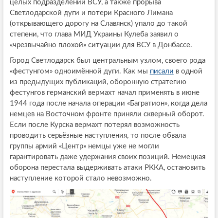
целых подразделений ВСУ, а также прорыва
Светлодарской дуги и потери Красного Лимана
(открывающего дорогу на Славянск) упало до такой
степени, что глава МИД Украины Кулеба заявил о
«чрезвычайно плохой» ситуации для ВСУ в Донбассе.
Город Светлодарск был центральным узлом, своего рода
«фестунгом» одноимённой дуги. Как мы
писали
в одной
из предыдущих публикаций, оборонную стратегию
фестунгов германский вермахт начал применять в июне
1944 года после начала операции «Багратион», когда дела
немцев на Восточном фронте приняли скверный оборот.
Если после Курска вермахт потерял возможность
проводить серьёзные наступления, то после обвала
группы армий «Центр» немцы уже не могли
гарантировать даже удержания своих позиций. Немецкая
оборона перестала выдерживать атаки РККА, остановить
наступление которой стало невозможно.