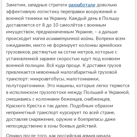
Заметим, западные стратеги
разработали
довольно
эффективную логистику переправки вооружений и
военной техники на Украину. Каждый день в Польшу
доставляется от 8 до 10 самолётов с военным
имуществом, предназначенным Украине, – а дальше
происходит магия
асимметричной войны
. Вопреки всем
ожиданиям, никто не формирует колонны армейских
грузовиков, растянутые на сотни метров, которые с
установленной заранее скоростью идут под конвоем
военной полиции. Всё куда проще. К доставке грузов
привлекается невоенный малогабаритный грузовой
транспорт: микроавтобусы, малотоннажки,
полуторатонники. Это машины, которые легко теряются
в исполинском грузопотоке между Польшей и Украиной,
смешиваясь с колоннами беженцев, снабженцев,
Красного Креста и так далее. Подобным образом
неприметный транспорт курсирует по всей стране,
доставляя снаряжение, оружие и боеприпасы даже
непосредственно в зоны боевых действий.
Однако после того, как российская армия начала