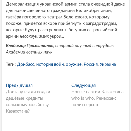
Деморализация украинской армии стала очевидной даже
для новоиспеченного гражданина Великобритании,
«актёра погорелого театра» Зеленского, которому,
похоже, придется вскоре прибегнуть к заградотрядам,
которые будут расстреливать бегущих от российской
армии
несокрушимых укров…
Владимир Прохватилов
, старший научный сотрудник
Академии военных наук
Теги:
Донбасс
,
история войн
,
оружие
,
Россия
,
Украина
P
Предыдущая
П
Следующая
С
Достанутся ли вода и
р
Новые партии Казахстана:
л
o
дешёвые кредиты
е
who is who. Ренессанс
е
s
сельскому хозяйству
д
политперсон
д
Казахстана?
ы
у
t
д
ю
n
у
щ
щ
а