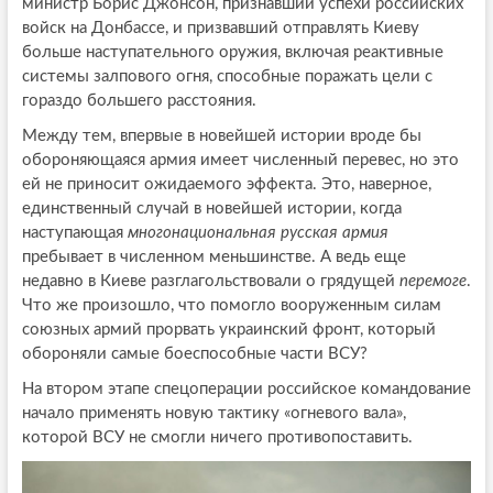
министр Борис Джонсон, признавший успехи российских
войск на Донбассе, и призвавший отправлять Киеву
больше наступательного оружия, включая реактивные
системы залпового огня, способные поражать цели с
гораздо большего расстояния.
Между тем, впервые в новейшей истории вроде бы
обороняющаяся армия имеет численный перевес, но это
ей не приносит ожидаемого эффекта. Это, наверное,
единственный случай в новейшей истории, когда
наступающая
многонациональная русская армия
пребывает в численном меньшинстве. А ведь еще
недавно в Киеве разглагольствовали о грядущей
перемоге
.
Что же произошло, что помогло вооруженным силам
союзных армий прорвать украинский фронт, который
обороняли самые боеспособные части ВСУ?
На втором этапе спецоперации российское командование
начало применять новую тактику «огневого вала»,
которой ВСУ не смогли ничего противопоставить.