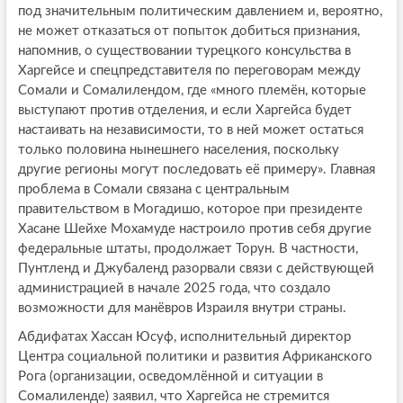
под значительным политическим давлением и, вероятно,
не может отказаться от попыток добиться признания,
напомнив, о существовании турецкого консульства в
Харгейсе и спецпредставителя по переговорам между
Сомали и Сомалилендом, где «много племён, которые
выступают против отделения, и если Харгейса будет
настаивать на независимости, то в ней может остаться
только половина нынешнего населения, поскольку
другие регионы могут последовать её примеру». Главная
проблема в Сомали связана с центральным
правительством в Могадишо, которое при президенте
Хасане Шейхе Мохамуде настроило против себя другие
федеральные штаты, продолжает Торун. В частности,
Пунтленд и Джубаленд разорвали связи с действующей
администрацией в начале 2025 года, что создало
возможности для манёвров Израиля внутри страны.
Абдифатах Хассан Юсуф, исполнительный директор
Центра социальной политики и развития Африканского
Рога (организации, осведомлённой и ситуации в
Сомалиленде) заявил, что Харгейса не стремится