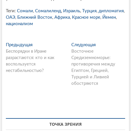
Теги:
Сомали
,
Сомалиленд
,
Израиль
,
Турция
,
дипломатия
,
ОАЭ
,
Ближний Восток
,
Африка
,
Красное море
,
Йемен
,
национализм
P
Предыдущая
П
Следующая
С
Беспорядки в Иране
р
Восточное
л
o
разрастаются: кто и как
е
Средиземноморье:
е
s
воспользуется
д
противоречия между
д
нестабильностью?
ы
Египтом, Грецией,
у
t
д
Турцией и Ливией
ю
n
у
обостряются
щ
щ
а
a
а
я
v
я
с
i
с
т
т
а
g
а
т
ТОЧКА ЗРЕНИЯ
a
т
ь