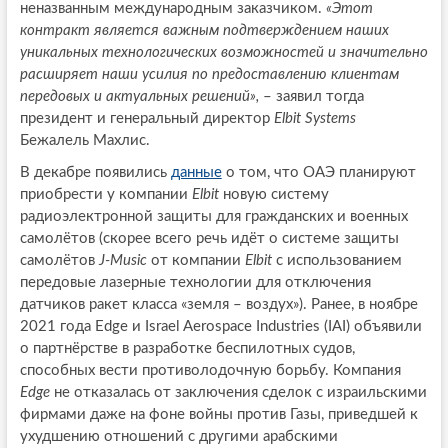
неназванным международным заказчиком.
«Этот
контракт является важным подтверждением наших
уникальных технологических возможностей и значительно
расширяет наши усилия по предоставлению клиентам
передовых и актуальных решений»,
– заявил тогда
президент и генеральный директор
Elbit Systems
Бежалель Махлис.
В декабре появились
данные
о том, что ОАЭ планируют
приобрести у компании
Elbit
новую систему
радиоэлектронной защиты для гражданских и военных
самолётов (скорее всего речь идёт о системе защиты
самолётов
J-Music
от компании
Elbit
с использованием
передовые лазерные технологии для отключения
датчиков ракет класса «земля – воздух»). Ранее, в ноябре
2021 года Edge и Israel Aerospace Industries (IAI) объявили
о партнёрстве в разработке беспилотных судов,
способных вести противолодочную борьбу. Компания
Edge
не отказалась от заключения сделок с израильскими
фирмами даже на фоне войны против Газы, приведшей к
ухудшению отношений с другими арабскими