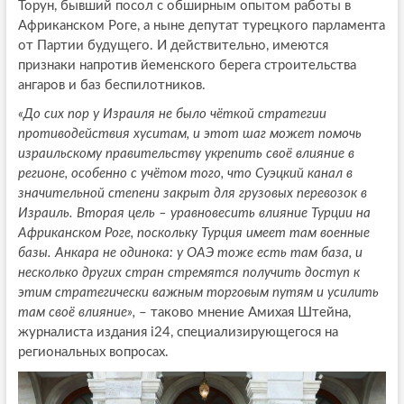
Торун, бывший посол с обширным опытом работы в
Африканском Роге, а ныне депутат турецкого парламента
от Партии будущего. И действительно, имеются
признаки напротив йеменского берега строительства
ангаров и баз беспилотников.
«До сих пор у Израиля не было чёткой стратегии
противодействия хуситам, и этот шаг может помочь
израильскому правительству укрепить своё влияние в
регионе, особенно с учётом того, что Суэцкий канал в
значительной степени закрыт для грузовых перевозок в
Израиль. Вторая цель – уравновесить влияние Турции на
Африканском Роге, поскольку Турция имеет там военные
базы. Анкара не одинока: у ОАЭ тоже есть там база, и
несколько других стран стремятся получить доступ к
этим стратегически важным торговым путям и усилить
там своё влияние»,
– таково мнение Амихая Штейна,
журналиста издания i24, специализирующегося на
региональных вопросах.