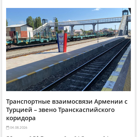
ь
я
t
я
:
i
:
o
n
Транспортные взаимосвязи Армении с
Турцией – звено Транскаспийского
коридора
04.08.2026