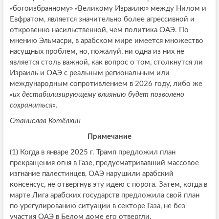
«богоизбранному» «Великому Израилю» между Нилом и
Евфратом, является значительно более агрессивной и
откровенно насильственной, чем политика ОАЭ. По
мнению Эльмасри, в арабском мире имеется множество
насущных проблем, но, пожалуй, ни одна из них не
является столь важной, как вопрос о том, столкнутся ли
Израиль и ОАЭ с реальным региональным или
международным сопротивлением в 2026 году, либо же
«их дестабилизирующему влиянию будет позволено
сохраниться».
Станислав Котёлкин
Примечание
(1) Когда в январе 2025 г. Трамп предложил план
прекращения огня в Газе, предусматривавший массовое
изгнание палестинцев, ОАЭ нарушили арабский
консенсус, не отвергнув эту идею с порога. Затем, когда в
марте Лига арабских государств предложила свой план
по урегулированию ситуации в секторе Газа, не без
участия ОАЭ в Белом доме его отвергли.