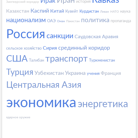
Кавказ
Иран
Ирак
история
Зангезурский коридор
Каспий
Казахстан
Китай
Кувейт
Курдистан
наука
Ливан
НАТО
национализм
политика
ОАЭ
пропаганда
Оман
Пакистан
Россия
санкции
Саудовская Аравия
срединный коридор
Сирия
сельское хозяйство
США
транспорт
Талибан
Туркменистан
Турция
Узбекистан
Украина
Франция
учения
Центральная Азия
экономика
энергетика
ядерное оружие