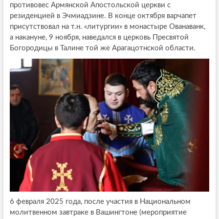
противовес Армянской Апостольской церкви с
резиденцией в Эчмиадзине. В конце октября варчапет
присутствовал на т.н. «литургии» в монастыре Ованаванк,
а накануне, 9 ноября, наведался в церковь Пресвятой
Богородицы в Талине той же Арагацотнской области.
6 февраля 2025 года, после участия в Национальном
молитвенном завтраке в Вашингтоне (мероприятие