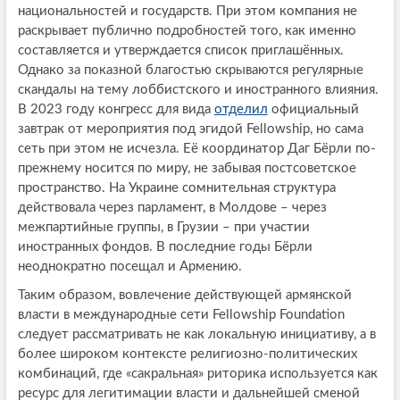
национальностей и государств. При этом компания не
раскрывает публично подробностей того, как именно
составляется и утверждается список приглашённых.
Однако за показной благостью скрываются регулярные
скандалы на тему лоббистского и иностранного влияния.
В 2023 году конгресс для вида
отделил
официальный
завтрак от мероприятия под эгидой Fellowship, но сама
сеть при этом не исчезла. Её координатор Даг Бёрли по-
прежнему носится по миру, не забывая постсоветское
пространство. На Украине сомнительная структура
действовала через парламент, в Молдове – через
межпартийные группы, в Грузии – при участии
иностранных фондов. В последние годы Бёрли
неоднократно посещал и Армению.
Таким образом, вовлечение действующей армянской
власти в международные сети Fellowship Foundation
следует рассматривать не как локальную инициативу, а в
более широком контексте религиозно-политических
комбинаций, где «сакральная» риторика используется как
ресурс для легитимации власти и дальнейшей сменой