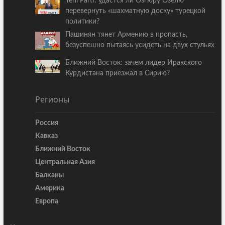
Yeni Parti: удастся ли Озгюру Озелю
перевернуть «шахматную доску» турецкой
политики?
Пашинян тянет Армению в пропасть,
безуспешно пытаясь усидеть на двух стульях
Ближний Восток: зачем лидер Иракского
Курдистана приезжал в Сирию?
Регионы
Россия
Кавказ
Ближний Восток
Центральная Азия
Балканы
Америка
Европа