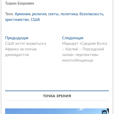
Тигран Баграмян
Теги:
Армения
,
религия
,
секты
,
политика
,
безопасность
,
христианство
,
США
P
Предыдущая
П
Следующая
С
США хотят ворваться в
р
Маршрут «Средняя Волга
л
o
Африку на плечах
е
– Каспий – Персидский
е
s
джихадистов
д
залив»: перспективы
д
ы
многообещающи
у
t
д
ю
n
у
щ
щ
а
a
а
я
v
я
с
i
с
т
ТОЧКА ЗРЕНИЯ
т
а
g
а
т
a
т
ь