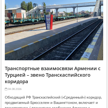
ь
я
t
я
:
i
:
o
n
Транспортные взаимосвязи Армении с
Турцией – звено Транскаспийского
коридора
04.08.2026
Обходящий РФ Транскаспийский («Срединный») коридор,
продвигаемый Брюсселем и Вашингтоном, включает и