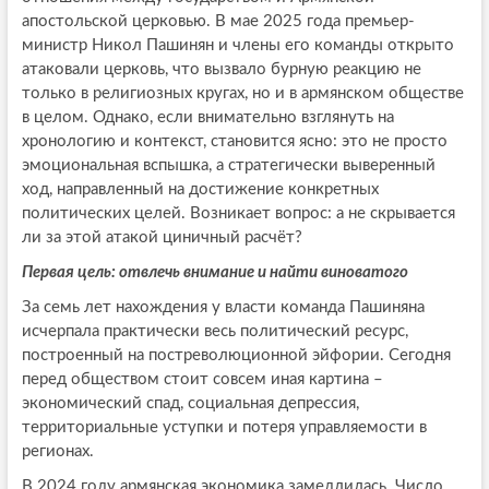
апостольской церковью. В мае 2025 года премьер-
министр Никол Пашинян и члены его команды открыто
атаковали церковь, что вызвало бурную реакцию не
только в религиозных кругах, но и в армянском обществе
в целом. Однако, если внимательно взглянуть на
хронологию и контекст, становится ясно: это не просто
эмоциональная вспышка, а стратегически выверенный
ход, направленный на достижение конкретных
политических целей. Возникает вопрос: а не скрывается
ли за этой атакой циничный расчёт?
Первая цель: отвлечь внимание и найти виноватого
За семь лет нахождения у власти команда Пашиняна
исчерпала практически весь политический ресурс,
построенный на постреволюционной эйфории. Сегодня
перед обществом стоит совсем иная картина –
экономический спад, социальная депрессия,
территориальные уступки и потеря управляемости в
регионах.
В 2024 году армянская экономика замедлилась. Число