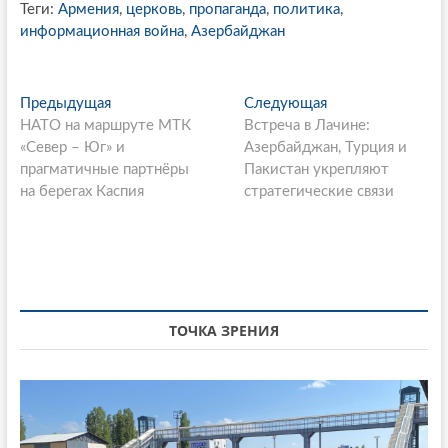
Теги:
Армения
,
церковь
,
пропаганда
,
политика
,
информационная война
,
Азербайджан
P
Предыдущая
П
Следующая
С
НАТО на маршруте МТК
р
Встреча в Лачине:
л
o
«Север – Юг» и
е
Азербайджан, Турция и
е
s
прагматичные партнёры
д
Пакистан укрепляют
д
на берегах Каспия
ы
стратегические связи
у
t
д
ю
n
у
щ
щ
а
a
а
я
v
я
с
i
с
т
ТОЧКА ЗРЕНИЯ
т
а
g
а
т
a
т
ь
ь
я
t
я
: