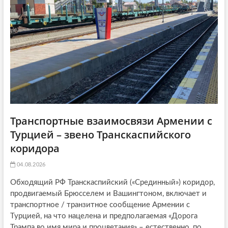
i
:
o
n
Транспортные взаимосвязи Армении с
Турцией – звено Транскаспийского
коридора
04.08.2026
Обходящий РФ Транскаспийский («Срединный») коридор,
продвигаемый Брюсселем и Вашингтоном, включает и
транспортное / транзитное сообщение Армении с
Турцией, на что нацелена и предполагаемая «Дорога
Трампа во имя мира и процветания» – естественно, по