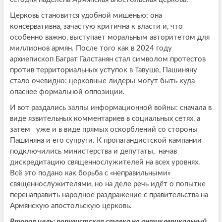
Церковь становится удобной мишенью: она
консервативна, зачастую критична к власти и, что
особенно важно, выступает моральным авторитетом для
миллионов армян. После того как в 2024 году
архиепископ Баграт Галстанян стал символом протестов
против территориальных уступок в Тавуше, Пашиняну
стало очевидно: церковные лидеры могут быть куда
опаснее формальной оппозиции.
И вот раздались залпы информационной войны: сначала в
виде язвительных комментариев в социальных сетях, а
затем уже и в виде прямых оскорблений со стороны
Пашиняна и его супруги. К пропагандистской кампании
подключились министерства и депутаты, начав
дискредитацию священнослужителей на всех уровнях.
Всё это подано как борьба с «неправильными»
священнослужителями, но на деле речь идёт о попытке
перенаправить народное раздражение с правительства на
Армянскую апостольскую церковь.
Вторая цель: популистская ставка на антиклерикальный