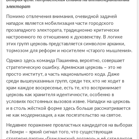
электорат
Помимо отвлечения внимания, очевидной задачей
нападок является мобилизация части городского
прозападного электората, традиционно критически
настроенного по отношению к духовенству. В логике
этих групп церковь представляется символом архаики,
тормозом для реформ и носителем «старого мышления».
Однако здесь команда Пашиняна, вероятно, совершает
стратегическую ошибку. Армянская церковь – это не
просто институт, а часть национального кода. Даже
среди вышеуказанных групп, среди тех, кто не ходит в
храм каждое воскресенье, есть те, кто воспринимает
церковь как хранителя идентичности, особенно в
условиях постоянных вызовов извне. Нападки на церковь
и в столь жёсткой форме здесь больше рассматривается
не как модернизация, а как посягательство на святое.
Недавнее поражение провластных кандидатов на выборах
в Гюмри – яркий сигнал того, что существующая
стратегия партии «Гражданский договор» и её сателлитов