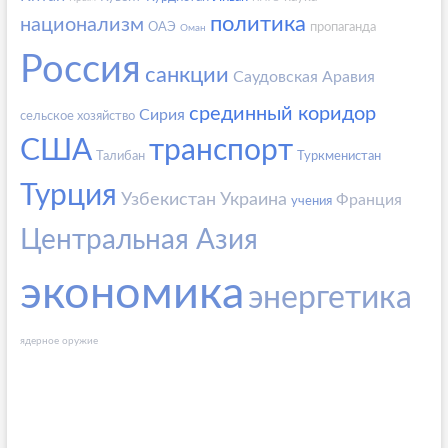
политика
национализм
ОАЭ
пропаганда
Оман
Россия
санкции
Саудовская Аравия
срединный коридор
Сирия
сельское хозяйство
США
транспорт
Талибан
Туркменистан
Турция
Узбекистан
Украина
Франция
учения
Центральная Азия
экономика
энергетика
ядерное оружие