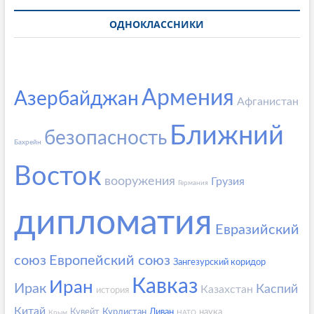
ОДНОКЛАССНИКИ
Армения
Азербайджан
Афганистан
Ближний
безопасность
Бахрейн
Восток
вооружения
Грузия
Германия
дипломатия
Евразийский
союз
Европейский союз
Зангезурский коридор
Кавказ
Иран
Ирак
Каспий
Казахстан
история
Китай
Кувейт
Курдистан
Ливан
наука
Крым
НАТО