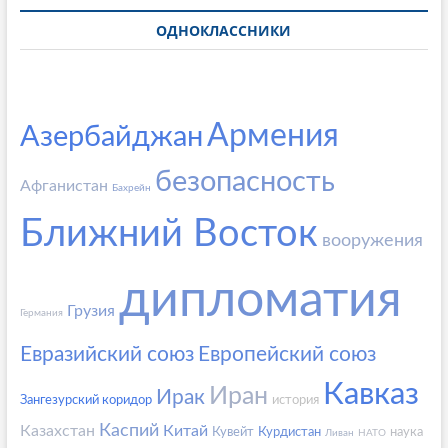
ОДНОКЛАССНИКИ
Армения
Азербайджан
безопасность
Афганистан
Бахрейн
Ближний Восток
вооружения
дипломатия
Грузия
Германия
Евразийский союз
Европейский союз
Кавказ
Иран
Ирак
Зангезурский коридор
история
Каспий
Казахстан
Китай
Кувейт
Курдистан
наука
Ливан
НАТО