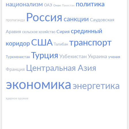
политика
национализм
ОАЭ
Оман
Пакистан
Россия
санкции
Саудовская
пропаганда
срединный
Аравия
Сирия
сельское хозяйство
США
транспорт
коридор
Талибан
Турция
Узбекистан
Украина
Туркменистан
учения
Центральная Азия
Франция
экономика
энергетика
ядерное оружие