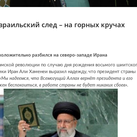
зраильский след – на горных кручах
оложительно разбился на северо-западе Ирана
ламской революции по случаю дня рождения восьмого шиитско
ки Иран Али Хаменеи выразил надежду, что президент страны
«Мы надеемся, что Всемогущий Аллах вернёт президента и его
жен беспокоиться, в работе страны не будет никаких сбоев».