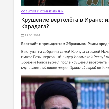
СОБЫТИЯ И КОММЕНТАРИИ
Крушение вертолёта в Иране: и
Карадага?
19.05.2024
Вертолёт с президентом Эбрахимом Раиси предп
Выступая на собрании семей Корпуса стражей Ис
имама Резы, верховный лидер Исламской Республи
Эбрахим Раиси выжил после крушения вертолёта:
спутников в объятия нации. Иранский народ не дол