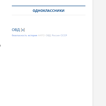
ОДНОКЛАССНИКИ
ОВД
[
x
]
безопасность
история
НАТО
ОВД
Россия
СССР
р