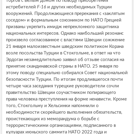
торгов с Белым домом по поводу приобретения
истребителей
F-16
и других необходимых Турции
вооружений. Продолжающиеся пререкания с «заклятым
соседом» и формальным союзником по НАТО Грецией
призваны укрепить имидж непреклонного защитника
национальных интересов. Однако наибольший резонанс
произвело согласованное с властями Швеции сожжение
21 января малоизвестным шведским политиком Корана
возле посольства Турции в Стокгольме, в ответ на что
Эрдоган незамедлительно заявил об отзыве согласия на
принятие скандинавской страны в НАТО. 25 января по
этому поводу специально собирался Совет национальной
безопасности Турции. По итогам продлившегося почти
четыре часа заседания турецкие руководители сочли
правительство Швеции соучастником попирающего
права человека преступления на форме ненависти. Кроме
того, Стокгольму и Хельсинки напомнили о
необходимости скорейшего выполнения обязательств,
проистекающих из меморандума о борьбе с
террористическими организациями, подписанного в
кулуарах июньского саммита НАТО 2022 года и