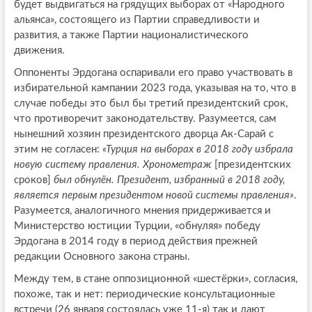
будет выдвигаться на грядущих выборах от «Народного
альянса», состоящего из Партии справедливости и
развития, а также Партии националистического
движения.
Оппоненты Эрдогана оспаривали его право участвовать в
избирательной кампании 2023 года, указывая на то, что в
случае победы это был бы третий президентский срок,
что противоречит законодательству. Разумеется, сам
нынешний хозяин президентского дворца Ак-Сарай с
этим не согласен:
«Турция на выборах в 2018 году избрала
новую систему правления. Хронометраж
[президентских
сроков]
был обнулён. Президент, избранный в 2018 году,
является первым президентом новой системы правления»
.
Разумеется, аналогичного мнения придерживается и
Министерство юстиции Турции, «обнуляя» победу
Эрдогана в 2014 году в период действия прежней
редакции Основного закона страны.
Между тем, в стане оппозиционной «шестёрки», согласия,
похоже, так и нет: периодические консультационные
встречи (26 января состоялась уже 11-я) так и дают