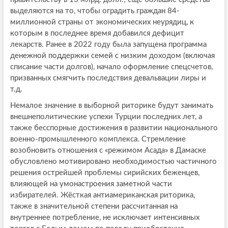
выделяются на то, чтобы оградить граждан 84-
миллионной страны от экономических неурядиц, к
которым в последнее время добавился дефицит
лекарств. Ранее в 2022 году была запущена программа
денежной поддержки семей с низким доходом (включая
списание части долгов), начало оформление спецсчетов,
призванных смягчить последствия девальвации лиры и
т.д.
Немалое значение в выборной риторике будут занимать
внешнеполитические успехи Турции последних лет, а
также бесспорные достижения в развитии национального
военно-промышленного комплекса. Стремление
возобновить отношения с «режимом Асада» в Дамаске
обусловлено мотивировано необходимостью частичного
решения острейшей проблемы сирийских беженцев,
влияющей на умонастроения заметной части
избирателей. Жёсткая антиамериканская риторика,
также в значительной степени рассчитанная на
внутреннее потребление, не исключает интенсивных