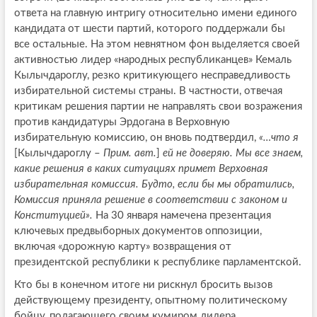
ответа на главную интригу относительно имени единого
кандидата от шести партий, которого поддержали бы
все остальные. На этом невнятном фон выделяется своей
активностью лидер «народных республиканцев» Кемаль
Кылычдароглу, резко критикующего несправедливость
избирательной системы страны. В частности, отвечая
критикам решения партии не направлять свои возражения
против кандидатуры Эрдогана в Верховную
избирательную комиссию, он вновь подтвердил,
«…что я
[Кылычдароглу –
Прим. авт.
]
ей не доверяю. Мы все знаем,
какие решения в каких ситуациях примет Верховная
избирательная комиссия. Будто, если бы мы обратились,
Комиссия приняла решение в соответствии с законом и
Конституцией».
На 30 января намечена презентация
ключевых предвыборных документов оппозиции,
включая «дорожную карту» возвращения от
президентской республики к республике парламентской.
Кто бы в конечном итоге ни рискнул бросить вызов
действующему президенту, опытному политическому
бойцу, полагающего своим кумиром лидера