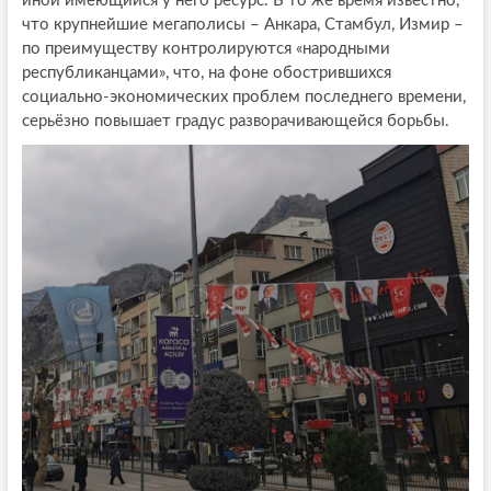
иной имеющийся у него ресурс. В то же время известно,
что крупнейшие мегаполисы – Анкара, Стамбул, Измир –
по преимуществу контролируются «народными
республиканцами», что, на фоне обострившихся
социально-экономических проблем последнего времени,
серьёзно повышает градус разворачивающейся борьбы.