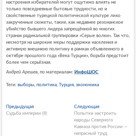
настроения избирателей могут ощутимо влиять не
только повседневные бытовые трудности, но и
свойственные турецкой политической культуре лихо
закрученные сюжеты, такие, как недавнее резонансное
убийство бывшего лидера запрещённой во многих
странах радикальной группировки «Серые волки». Так что,
несмотря на широкие меры поддержки населения и
активную внешнюю политику в рамках объявленного в
октябре прошлого года «Века Турции», борьба предстоит
более чем серьёзная.
Андрей Арешев,
по материалам:
ИнфоШОС
Теги:
выборы
,
политика
,
Турция
,
экономика
P
Предыдущая
П
Следующая
С
Судьба империи (II)
р
Попытки настроить
л
o
е
народы Северного
е
s
д
Кавказа против России —
д
ы
напрасный труд
у