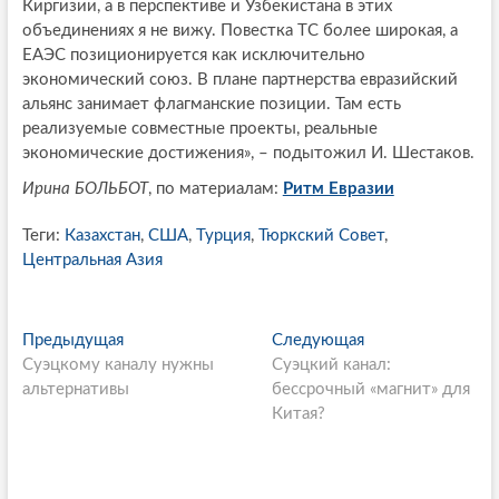
Киргизии, а в перспективе и Узбекистана в этих
объединениях я не вижу. Повестка ТС более широкая, а
ЕАЭС позиционируется как исключительно
экономический союз. В плане партнерства евразийский
альянс занимает флагманские позиции. Там есть
реализуемые совместные проекты, реальные
экономические достижения», – подытожил И. Шестаков.
Ирина БОЛЬБОТ
, по материалам:
Ритм Евразии
Теги:
Казахстан
,
США
,
Турция
,
Тюркский Совет
,
Центральная Азия
P
Предыдущая
П
Следующая
С
Суэцкому каналу нужны
р
Суэцкий канал:
л
o
альтернативы
е
бессрочный «магнит» для
е
s
д
Китая?
д
ы
у
t
д
ю
n
у
щ