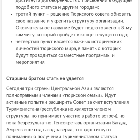
достигнута договоренность о присвоении в будущем
подобного статуса и другим городам;
третий пункт – решение Тюркского совета обновить
свое название и укрепить структуру организации.
Окончательное название будет подготовлено к 8-му
саммиту, который пройдет в конце текущего года;
четвертый пункт касается важных исторических
личностей тюркского мира, в память о которых
будут проводиться совместные программы и
мероприятия.
Старшим братом стать не удается
Сегодня три страны Центральной Азии являются
полноправными членами «тюркской семьи». Идут
активные попытки расширить Совет за счет вступления
Туркменистана (республика не является членом
структуры, но принимает участие в работе встреч), но
пока безрезультатно. Генсекретарь организации Багдад
Амреев еще год назад заверял, что «достигнуто
понимание» о получении Туркменистаном статуса