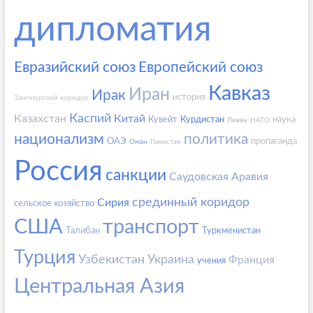
дипломатия
Евразийский союз
Европейский союз
Кавказ
Иран
Ирак
история
Зангезурский коридор
Каспий
Казахстан
Китай
Кувейт
Курдистан
наука
Ливан
НАТО
национализм
политика
ОАЭ
пропаганда
Оман
Пакистан
Россия
санкции
Саудовская Аравия
срединный коридор
Сирия
сельское хозяйство
США
транспорт
Талибан
Туркменистан
Турция
Узбекистан
Украина
Франция
учения
Центральная Азия