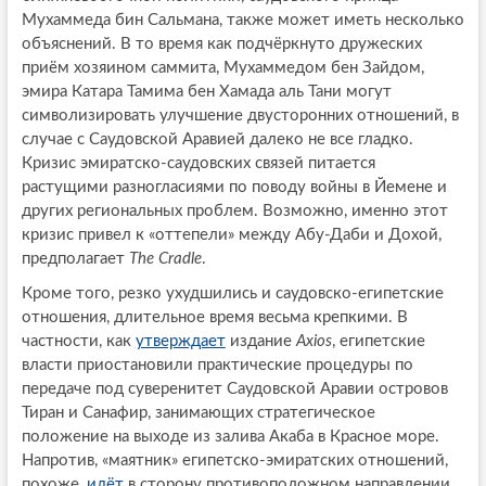
Мухаммеда бин Сальмана, также может иметь несколько
объяснений. В то время как подчёркнуто дружеских
приём хозяином саммита, Мухаммедом бен Зайдом,
эмира Катара Тамима бен Хамада аль Тани могут
символизировать улучшение двусторонних отношений, в
случае с Саудовской Аравией далеко не все гладко.
Кризис эмиратско-саудовских связей питается
растущими разногласиями по поводу войны в Йемене и
других региональных проблем. Возможно, именно этот
кризис привел к «оттепели» между Абу-Даби и Дохой,
предполагает
The Cradle
.
Кроме того, резко ухудшились и саудовско-египетские
отношения, длительное время весьма крепкими. В
частности, как
утверждает
издание
Axios
, египетские
власти приостановили практические процедуры по
передаче под суверенитет Саудовской Аравии островов
Тиран и Санафир, занимающих стратегическое
положение на выходе из залива Акаба в Красное море.
Напротив, «маятник» египетско-эмиратских отношений,
похоже,
идёт
в сторону противоположном направлении.