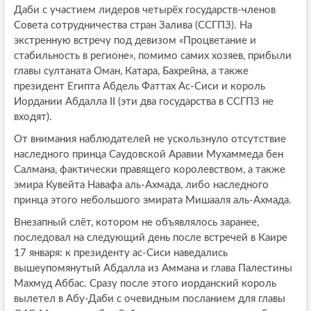
Даби с участием лидеров четырёх государств-членов
Совета сотрудничества стран Залива (ССГПЗ). На
экстренную встречу под девизом «Процветание и
стабильность в регионе», помимо самих хозяев, прибыли
главы султаната Оман, Катара, Бахрейна, а также
президент Египта Абдель Фаттах Ас-Сиси и король
Иордании Абдалла II (эти два государства в ССГПЗ не
входят).
От внимания наблюдателей не ускользнуло отсутствие
наследного принца Саудовской Аравии Мухаммеда бен
Салмана, фактически правящего королевством, а также
эмира Кувейта Навафа аль-Ахмада, либо наследного
принца этого небольшого эмирата Мишааля аль-Ахмада.
Внезапный слёт, котором не объявлялось заранее,
последовал на следующий день после встречей в Каире
17 января: к президенту ас-Сиси наведались
вышеупомянутый Абдалла из Аммана и глава Палестины
Махмуд Аббас. Сразу после этого иорданский король
вылетел в Абу-Даби с очевидным посланием для главы