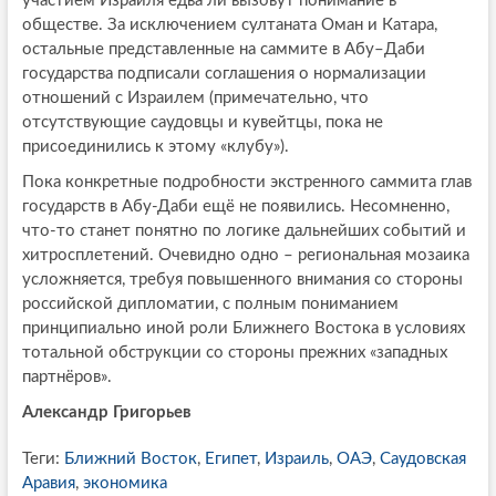
участием Израиля едва ли вызовут понимание в
обществе. За исключением султаната Оман и Катара,
остальные представленные на саммите в Абу–Даби
государства подписали соглашения о нормализации
отношений с Израилем (примечательно, что
отсутствующие саудовцы и кувейтцы, пока не
присоединились к этому «клубу»).
Пока конкретные подробности экстренного саммита глав
государств в Абу-Даби ещё не появились. Несомненно,
что-то станет понятно по логике дальнейших событий и
хитросплетений. Очевидно одно – региональная мозаика
усложняется, требуя повышенного внимания со стороны
российской дипломатии, с полным пониманием
принципиально иной роли Ближнего Востока в условиях
тотальной обструкции со стороны прежних «западных
партнёров».
Александр Григорьев
Теги:
Ближний Восток
,
Египет
,
Израиль
,
ОАЭ
,
Саудовская
Аравия
,
экономика