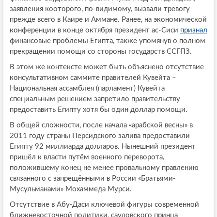
заявления кооторого, по-видимому, вызвали тревогу
прежде всего в Каире и Аммане. Ранее, на экономической
конференции в конце октября президент ас-Сиси
признал
финансовые проблемы Египта, также упомянув о полном
прекращении помощи со стороны государств ССГПЗ.
В этом же контексте может быть объяснено отсутствие
консультативном саммите правителей Кувейта –
Национальная ассамблея (парламент) Кувейта
специальным решением запретило правительству
предоставить Египту хотя бы один доллар помощи.
В общей сложности, после начала «арабской весны» в
2011 году страны Персидского залива предоставили
Египту 92 миллиарда долларов. Нынешний президент
пришёл к власти путём военного переворота,
положившему конец не менее провальному правлению
связанного с запрещёнными в России «Братьями-
Мусульманами» Мохаммеда Мурси.
Отсутствие в Абу-Даси ключевой фигуры современной
ближневосточной политики, саудовского принца