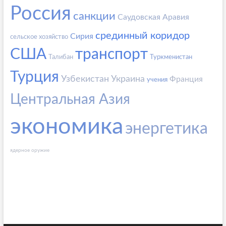
Россия
санкции
Саудовская Аравия
срединный коридор
Сирия
сельское хозяйство
США
транспорт
Талибан
Туркменистан
Турция
Узбекистан
Украина
Франция
учения
Центральная Азия
экономика
энергетика
ядерное оружие