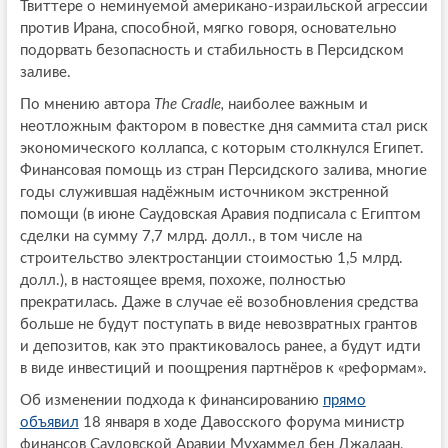
Твиттере о неминуемой американо-израильской агрессии
против Ирана, способной, мягко говоря, основательно
подорвать безопасность и стабильность в Персидском
заливе.
По мнению автора
The Cradle,
наиболее важным и
неотложным фактором в повестке дня саммита стал риск
экономического коллапса, с которым столкнулся Египет.
Финансовая помощь из стран Персидского залива, многие
годы служившая надёжным источником экстренной
помощи (в июне Саудовская Аравия подписала с Египтом
сделки на сумму 7,7 млрд. долл., в том числе на
строительство электростанции стоимостью 1,5 млрд.
долл.), в настоящее время, похоже, полностью
прекратилась. Даже в случае её возобновления средства
больше не будут поступать в виде невозвратных грантов
и депозитов, как это практиковалось ранее, а будут идти
в виде инвестиций и поощрения партнёров к «реформам».
Об изменении подхода к финансированию
прямо
объявил
18 января в ходе Давосского форума министр
финансов Саудовской Аравии Мухаммед бен Джадаан,