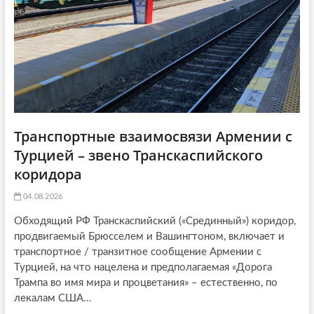
o
n
Транспортные взаимосвязи Армении с
Турцией – звено Транскаспийского
коридора
04.08.2026
Обходящий РФ Транскаспийский («Срединный») коридор,
продвигаемый Брюсселем и Вашингтоном, включает и
транспортное / транзитное сообщение Армении с
Турцией, на что нацелена и предполагаемая «Дорога
Трампа во имя мира и процветания» – естественно, по
лекалам США...