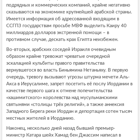
подрядных и коммерческих компаний, крайне негативно
сказываются на экономике крупнейшей арабской страны.
Имеется информация об адресованной входящим в
ССГПЗ государствам просьбе МВФ выделить Каиру 40
миллиардов долларов экстренной помощи – в
противном случае, дескать крах Египта неизбежен.
Во-вторых, арабских соседей Израиля очевидным
образом крайне тревожат чреватые очередной
эскалацией кульбиты правого правительства
вернувшегося во власть Биньямина Нетаньяху. В первую
очередь, тревогу вызывают угрозы штурма мечети Аль-
Акса в Иерусалиме, запрет посетить её послу Иордании в
качестве первого шага к отмене попечительства
«хашимитского» королевства над мусульманскими
святынями «столицы трёх религий», а также аннексия
Западного Берега реки Иордан и депортация сотен тысяч
местных жителей в Иорданию.
Наконец, несколько дней назад бывший премьер-
министр Катара шейх Хамад бен Джассим написал в