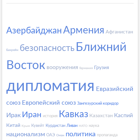
Армения
Азербайджан
Афганистан
Ближний
безопасность
Бахрейн
Восток
вооружения
Грузия
Германия
дипломатия
Евразийский
союз
Европейский союз
Зангезурский коридор
Кавказ
Иран
Ирак
Каспий
Казахстан
история
Китай
Кувейт
Курдистан
Ливан
наука
Крым
НАТО
политика
национализм
ОАЭ
пропаганда
Оман