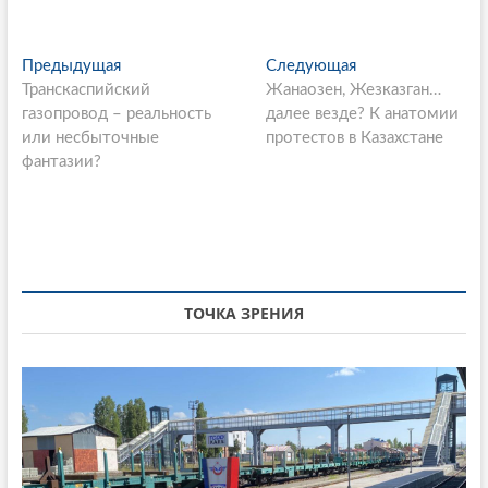
P
Предыдущая
П
Следующая
С
Транскаспийский
р
Жанаозен, Жезказган…
л
o
газопровод – реальность
е
далее везде? К анатомии
е
s
или несбыточные
д
протестов в Казахстане
д
фантазии?
ы
у
t
д
ю
n
у
щ
щ
а
a
а
я
v
я
с
i
с
т
ТОЧКА ЗРЕНИЯ
т
а
g
а
т
a
т
ь
ь
я
t
я
:
i
: