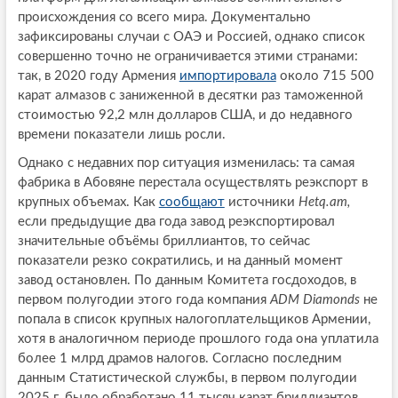
происхождения со всего мира. Документально
зафиксированы случаи с ОАЭ и Россией, однако список
совершенно точно не ограничивается этими странами:
так, в 2020 году Армения
импортировала
около 715 500
карат алмазов с заниженной в десятки раз таможенной
стоимостью 92,2 млн долларов США, и до недавного
времени показатели лишь росли.
Однако с недавних пор ситуация изменилась: та самая
фабрика в Абовяне перестала осуществлять реэкспорт в
крупных объемах. Как
сообщают
источники
Hetq.am,
если предыдущие два года завод реэкспортировал
значительные объёмы бриллиантов, то сейчас
показатели резко сократились, и на данный момент
завод остановлен. По данным Комитета госдоходов, в
первом полугодии этого года компания
ADM Diamonds
не
попала в список крупных налогоплательщиков Армении,
хотя в аналогичном периоде прошлого года она уплатила
более 1 млрд драмов налогов. Согласно последним
данным Статистической службы, в первом полугодии
2025 г. было обработано 11 тысяч карат бриллиантов