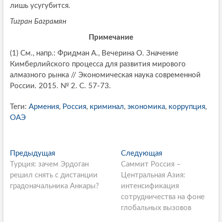
лишь усугубится.
Тигран Баграмян
Примечание
(1) См., напр.: Фридман А., Вечерина О. Значение
Кимберлийского процесса для развития мирового
алмазного рынка // Экономическая наука современной
России. 2015. № 2. С. 57-73.
Теги:
Армения
,
Россия
,
криминал
,
экономика
,
коррупция
,
ОАЭ
P
Предыдущая
П
Следующая
С
Турция: зачем Эрдоган
р
Саммит Россия –
л
o
решил снять с дистанции
е
Центральная Азия:
е
s
градоначальника Анкары?
д
интенсификация
д
ы
сотрудничества на фоне
у
t
д
глобальных вызовов
ю
n
у
щ