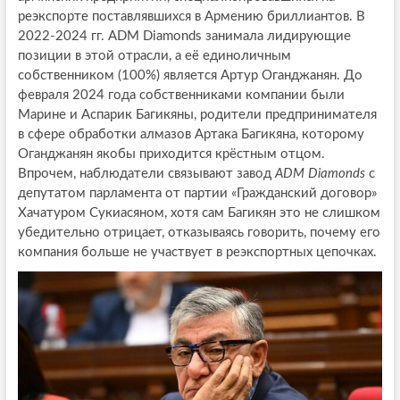
реэкспорте поставлявшихся в Армению бриллиантов. В
2022-2024 гг. ADM Diamonds занимала лидирующие
позиции в этой отрасли, а её единоличным
собственником (100%) является Артур Оганджанян. До
февраля 2024 года собственниками компании были
Марине и Аспарик Багикяны, родители предпринимателя
в сфере обработки алмазов Артака Багикяна, которому
Оганджанян якобы приходится крёстным отцом.
Впрочем, наблюдатели связывают завод
ADM Diamonds
с
депутатом парламента от партии «Гражданский договор»
Хачатуром Сукиасяном, хотя сам Багикян это не слишком
убедительно отрицает, отказываясь говорить, почему его
компания больше не участвует в реэкспортных цепочках.