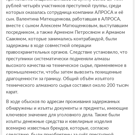
рублей четырёх участников преступной группы, среди
которых оказалась сотрудница компании АЛРОСА и её
сын. Валентина Матющенкова, работавшая в АЛРОСА,
вместе с сыном Алексеем Матющенковым, выступавшим
посредником, а также Арменом Петросяном и Арманом
Саакяном, которые занимались контрабандой, были
задержаны в ходе совместной операции
правоохранительных органов. Следствие установило, что
преступники систематически подменяли алмазы
высокого качества на техническое сырье, применяемое в
промышленности, чтобы затем вывозить похищенные
драгоценности за границу. Общий объём изъятого
технического алмазного сырья составил около 200 тысяч
карат.
В ходе обысков по адресам проживания задержанных
обнаружены и изъяты документы и предметы, имеющие
ключевое значение для уголовного дела. Также были
изъяты денежные средства и ювелирные изделия
всемирно известных брендов, которые, согласно
следствию, были приобретены за счёт преступной