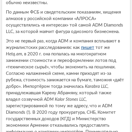
обычно неизвестны.
По данным ФСБ и свидетельским показаниям, хищения
алмазов у российской компании «АЛРОСА»
осуществлялись «в интересах» той самой ADM Diamonds
LLC, за которой маячит фигура одиозного бизнесмена.
Это не первый раз, когда ADM и компания всплывают в
журналистских расследованиях: как
пишет
тот же
Hetq.am,
в 2020 г. она попалась на многократном
занижении стоимости и переоформлении лотов под
«техническое сырьё», чтобы экономить на пошлинах.
Согласно налаженной схеме, камни приходят из-за
рубежа, стоимость занижается на бумаге, таможня «даёт
добро». Импортёром тогда значилась
Karabra LLC,
принадлежавшая Карену Абрамяну, который также
владел созвучной
ADM Kalor Stones LLC,
зарегистрированной по тому же адресу, что и ADM
Diamonds (!). В 2020 году прокуратура, СНБ, Комитет
государственных доходов (КГД) и Министерство
экономики Армении отказывались предоставлять
информацию о компании-импортёре. Примечательно,