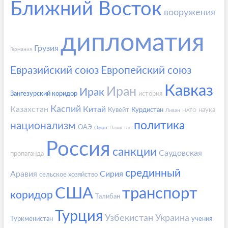
Ближний Восток
вооружения
дипломатия
Грузия
Германия
Евразийский союз
Европейский союз
Кавказ
Иран
Ирак
Зангезурский коридор
история
Каспий
Казахстан
Китай
Кувейт
Курдистан
наука
Ливан
НАТО
политика
национализм
ОАЭ
Оман
Пакистан
Россия
санкции
Саудовская
пропаганда
срединный
Аравия
Сирия
сельское хозяйство
США
транспорт
коридор
Талибан
Турция
Узбекистан
Украина
Туркменистан
учения