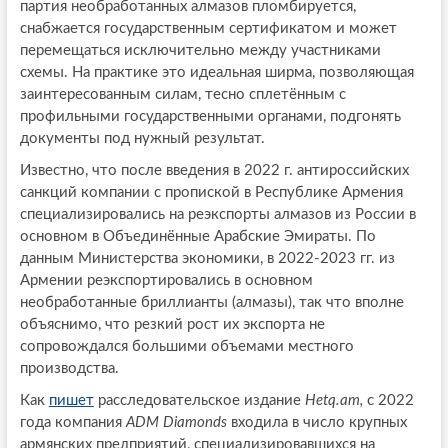
партия необработанных алмазов пломбируется,
снабжается государственным сертификатом и может
перемещаться исключительно между участниками
схемы. На практике это идеальная ширма, позволяющая
заинтересованным силам, тесно сплетённым с
профильными государственными органами, подгонять
документы под нужный результат.
Известно, что после введения в 2022 г. антироссийских
санкций компании с пропиской в Республике Армения
специализировались на реэкспорты алмазов из России в
основном в Объединённые Арабские Эмираты. По
данным Министерства экономики, в 2022-2023 гг. из
Армении реэкспортировались в основном
необработанные бриллианты (алмазы), так что вполне
объяснимо, что резкий рост их экспорта не
сопровождался большими объемами местного
производства.
Как
пишет
расследовательское издание
Hetq.am,
с 2022
года компания
ADM Diamonds
входила в число крупных
армянских предприятий, специализировавшихся на