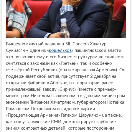
Вышеупомянутый владелец SIL Concern Хачатур
Сукиасян – один из «
кошельков
» пашиняновской власти,
что позволяет ему и его бизнес-структурам не слишком
считаться с законами как «Третьей», так и особенно
«Четвёртой Республики» (она же «реальная Армения»). Он
поддерживает свой актив, присутствует 2 декабря на
открытии фабрики в Абовяне, на территории, ранее
принадлежавшей заводу «Сириус» (вместе с премьер-
министром Николом Пашиняном, тогдашним министром
экономики Тиграном Хачатряном, губернатором Котайка
Романосом Петросяном и лидером партии
«Процветающая Армения» Гагиком Царукяном), а также,
как пишут армянские СМИ, демонстрирует глубокие
знания контрактных деталей, которые посторонним