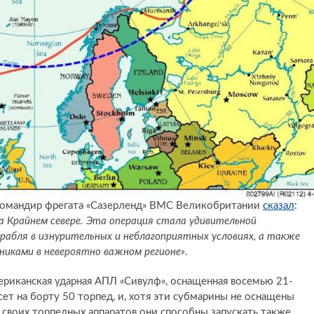
командир фрегата «Сазерленд» ВМС Великобритании
сказал
:
а Крайнем севере. Эта операция стала удивительной
абля в изнурительных и неблагоприятных условиях, а также
никами в невероятно важном регионе»
.
риканская ударная АПЛ «Сивулф», оснащенная восемью 21-
т на борту 50 торпед, и, хотя эти субмарины не оснащены
 своих торпедных аппаратов они способны запускать также