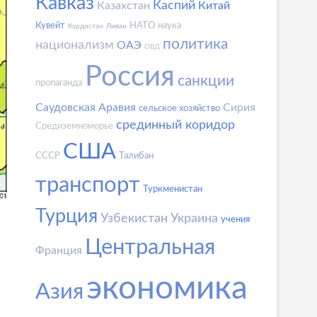
Кавказ
Каспий
Казахстан
Китай
Кувейт
НАТО
наука
Курдистан
Ливан
политика
национализм
ОАЭ
ОВД
Россия
санкции
пропаганда
Саудовская Аравия
Сирия
сельское хозяйство
срединный коридор
Средиземноморье
США
СССР
Талибан
транспорт
Туркменистан
Турция
Узбекистан
Украина
учения
Центральная
Франция
экономика
Азия