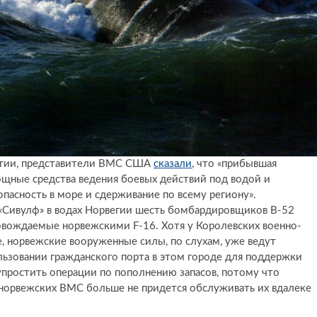
вегии, представители ВМС США
сказали
, что «прибывшая
ощные средства ведения боевых действий под водой и
пасность в море и сдерживание по всему региону».
«Сивулф» в водах Норвегии шесть бомбардировщиков B-52
ровождаемые норвежскими F-16. Хотя у Королевских военно-
е, норвежские вооруженные силы, по слухам, уже ведут
льзовании гражданского порта в этом городе для поддержки
простить операции по пополнению запасов, потому что
м норвежских ВМС больше не придется обслуживать их вдалеке