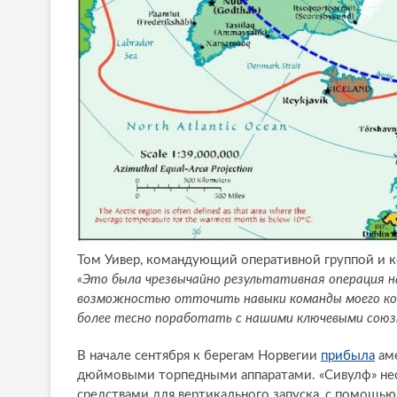
Том Уивер, командующий оперативной группой и 
«Это была чрезвычайно результативная операция н
возможностью отточить навыки команды моего кор
более тесно поработать с нашими ключевыми союз
В начале сентября к берегам Норвегии
прибыла
аме
дюймовыми торпедными аппаратами. «Сивулф» несе
средствами для вертикального запуска, с помощью