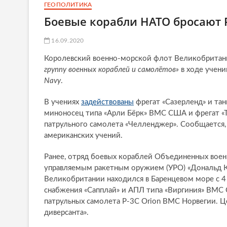
ГЕОПОЛИТИКА
Боевые корабли НАТО бросают 
16.09.2020
Королевский военно-морской флот Великобрита
группу военных кораблей и самолётов»
в ходе учени
Navy
.
В учениях
задействованы
фрегат «Сазерленд» и та
миноносец типа «Арли Бёрк» ВМС США и фрегат «
патрульного самолета «Челленджер». Сообщается,
американских учений.
Ранее, отряд боевых кораблей Объединенных воен
управляемым ракетным оружием (УРО) «Дональд Ку
Великобритании находился в Баренцевом море с 4 
снабжения «Сапплай» и АПЛ типа «Виргиния» ВМС С
патрульных самолета Р-3С Orion ВМС Норвегии. 
диверсанта».