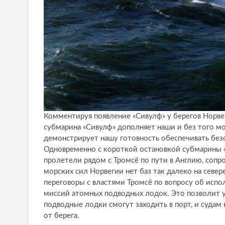
Комментируя появление «Сивулф» у берегов Нор
субмарина «Сивулф» дополняет наши и без того м
демонстрирует нашу готовность обеспечивать безо
Одновременно с короткой остановкой субмарины 
пролетели рядом с Тромсё по пути в Англию, соп
морских сил Норвегии нет баз так далеко на север
переговоры с властями Тромсё по вопросу об испо
миссий атомных подводных лодок. Это позволит у
подводные лодки смогут заходить в порт, и суда
от берега.