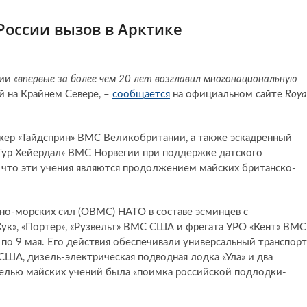
России вызов в Арктике
нии
«впервые за более чем 20 лет возглавил многонациональную
й на Крайнем Севере, –
сообщается
на официальном сайте
Roya
нкер «Тайдсприн» ВМС Великобритании, а также эскадренный
Тур Хейердал» ВМС Норвегии при поддержке датского
 что эти учения являются продолжением майских британско-
но-морских сил (ОВМС) НАТО в составе эсминцев с
к», «Портер», «Рузвельт» ВМС США и фрегата УРО «Кент» ВМС
по 9 мая. Его действия обеспечивали универсальный транспорт
ША, дизель-электрическая подводная лодка «Ула» и два
Целью майских учений была «поимка российской подлодки-