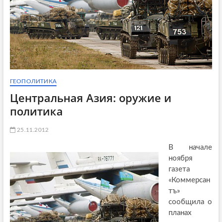
ГЕОПОЛИТИКА
Центральная Азия: оружие и
политика
25.11.2012
В начале
ноября
газета
«Коммерсан
тъ»
сообщила о
планах