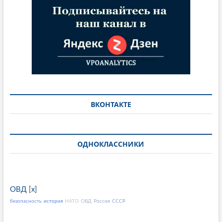
ВКОНТАКТЕ
ОДНОКЛАССНИКИ
ОВД
[
x
]
безопасность
история
НАТО
ОВД
Россия
СССР