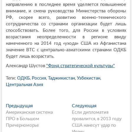
направлению в последнее время уделяется повышенное
внимание, и смена руководства Министерства обороны
РФ, скорее всего, развитию военно-технического
сотрудничества со странами организации будет лишь
способствовать. Более того, для России в условиях
возрастания неопределенности в регионе ввиду
намеченного на 2014 год «ухода» США из Афганистана
значение ВТС с центрально-азиатскими странами ОДКБ
будет лишь возрастать.
Александр Шустов
"Фонд стратегической культуры"
Теги:
ОДКБ
,
Россия
,
Таджикистан
,
Узбекистан
,
Центральная Азия
P
Предыдущая
П
Следующая
С
Американская система
р
Если дипломатия
л
o
ПРО в Большом
е
провалится, в 2013 году
е
s
Причерноморье
д
США нанесут удар по
д
ы
Ирану
у