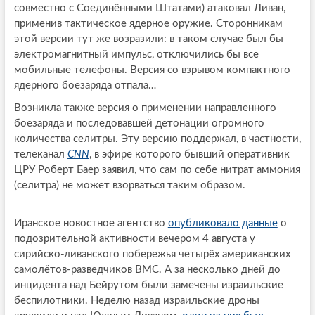
совместно с Соединёнными Штатами) атаковал Ливан,
применив тактическое ядерное оружие. Сторонникам
этой версии тут же возразили: в таком случае был бы
электромагнитный импульс, отключились бы все
мобильные телефоны. Версия со взрывом компактного
ядерного боезаряда отпала…
Возникла также версия о применении направленного
боезаряда и последовавшей детонации огромного
количества селитры. Эту версию поддержал, в частности,
телеканал
СNN
, в эфире которого бывший оперативник
ЦРУ Роберт Баер заявил, что сам по себе нитрат аммония
(селитра) не может взорваться таким образом.
Иранское новостное агентство
опубликовало данные
о
подозрительной активности вечером 4 августа у
сирийско-ливанского побережья четырёх американских
самолётов-разведчиков ВМС. А за несколько дней до
инцидента над Бейрутом были замечены израильские
беспилотники. Неделю назад израильские дроны