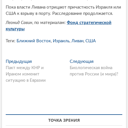
Пока власти Ливана отрицают причастность Израиля или
США к взрыву в порту. Расследование продолжается.
Леонид Савин
, по материалам:
Фонд стратегической
культуры
Теги:
Ближний Восток
,
Израиль
,
Ливан
,
США
P
Предыдущая
П
Следующая
С
Пакт между КНР и
р
Биологическая война
л
o
Ираном изменит
е
против России (и мира)?
е
s
ситуацию в Евразии
д
д
ы
у
t
д
ю
n
у
щ
щ
а
a
а
я
v
я
с
ТОЧКА ЗРЕНИЯ
i
с
т