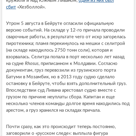
кружили и над Южным Ливаном,
один из них был
сбит
«Хезболлой».
Утром 5 августа в Бейруте огласили официальную
версию событий. На складе у 12-го причала проводили
сварочные работы, в результате чего от искр загорелась
пиротехника; пламя перекинулось на мешки с селитрой
(на складе находилось 2750 тонн соли), которая и
взорвалась. Селитра попала в порт несколько лет назад
на судне
Rhosus
, приписанном к Молдавии. Согласно
документам, груз перевозили из грузинского порта
Батуми в Мозамбик, но в 2013 году судно сделало
остановку в Бейруте, чтобы взять дополнительный груз.
Впоследствии суд Ливана арестовал судно вместе с
грузом по причине неуплаты сбора. Капитан и еще
несколько членов команды долгое время находились под
арестом, а груз хранился на складах причала.
Почти сразу, как это происходит теперь постоянно,
заговорили о «русском следе»: выплыла фигура