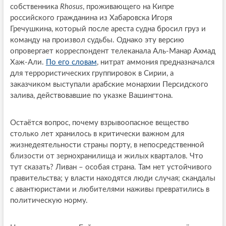
собственника
Rhosus
, проживающего на Кипре
российского гражданина из Хабаровска Игоря
Гречушкина, который после ареста судна бросил груз и
команду на произвол судьбы. Однако эту версию
опровергает корреспондент телеканала Аль-Манар Ахмад
Хаж-Али.
По его словам
, нитрат аммония предназначался
для террористических группировок в Сирии, а
заказчиком выступали арабские монархии Персидского
залива, действовавшие по указке Вашингтона.
Остаётся вопрос, почему взрывоопасное вещество
столько лет хранилось в критически важном для
жизнедеятельности страны порту, в непосредственной
близости от зернохранилища и жилых кварталов. Что
тут сказать? Ливан – особая страна. Там нет устойчивого
правительства; у власти находятся люди случая; скандалы
с авантюристами и любителями наживы превратились в
политическую норму.