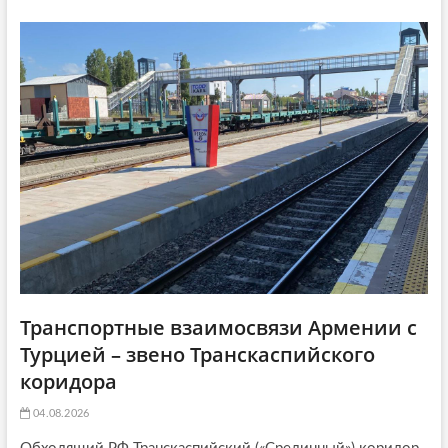
т
а
g
а
т
a
т
ь
ь
я
t
я
:
i
:
o
n
Транспортные взаимосвязи Армении с
Турцией – звено Транскаспийского
коридора
04.08.2026