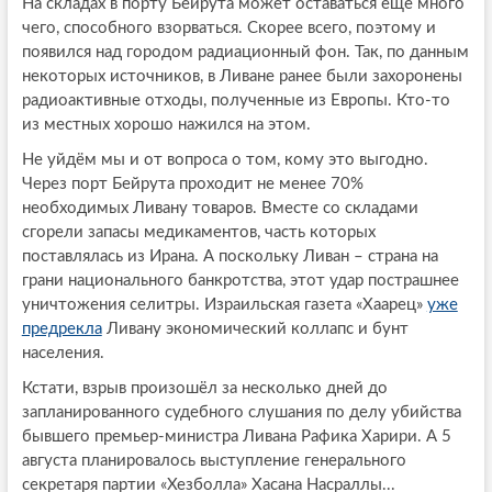
На складах в порту Бейрута может оставаться ещё много
чего, способного взорваться. Скорее всего, поэтому и
появился над городом радиационный фон. Так, по данным
некоторых источников, в Ливане ранее были захоронены
радиоактивные отходы, полученные из Европы. Кто-то
из местных хорошо нажился на этом.
Не уйдём мы и от вопроса о том, кому это выгодно.
Через порт Бейрута проходит не менее 70%
необходимых Ливану товаров. Вместе со складами
сгорели запасы медикаментов, часть которых
поставлялась из Ирана. А поскольку Ливан – страна на
грани национального банкротства, этот удар пострашнее
уничтожения селитры. Израильская газета «Хаарец»
уже
предрекла
Ливану экономический коллапс и бунт
населения.
Кстати, взрыв произошёл за несколько дней до
запланированного судебного слушания по делу убийства
бывшего премьер-министра Ливана Рафика Харири. А 5
августа планировалось выступление генерального
секретаря партии «Хезболла» Хасана Насраллы...