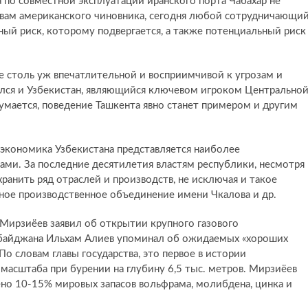
а по совместной эксплуатации иранского порта Чабахар не
овам американского чиновника, сегодня любой сотрудничающи
ный риск, которому подвергается, а также потенциальный риск
не столь уж впечатлительной и восприимчивой к угрозам и
ился и Узбекистан, являющийся ключевом игроком Центрально
умается, поведение Ташкента явно станет примером и другим
 экономика Узбекистана представляется наиболее
ами. За последние десятилетия властям республики, несмотря
ранить ряд отраслей и производств, не исключая и такое
нное производственное объединение имени Чкалова и др.
т Мирзиёев заявил об открытии крупного газового
рбайджана Ильхам Алиев упоминал об ожидаемых «хороших
 По словам главы государства, это первое в истории
асштаба при бурении на глубину 6,5 тыс. метров. Мирзиёев
ено 10-15% мировых запасов вольфрама, молибдена, цинка и