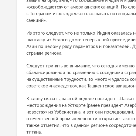
заявил на брифинге, что соглашение Индии и Иран
«освобождается» от американских санкций. По сл
с Тегераном игрок «должен осознавать потенциаль
санкций».
Из этого следует, что не только Индия оказалась 
шантажу из Белого дома: теперь к ней присоедин
Азии по целому ряду параметров и показателей. Д
странам региона.
Следует принять во внимание, что сегодня именно
сбалансированной по сравнению с соседними стран
на существенные трудности, во многом удалось сох
советское «наследство», как Ташкентское авиацио
К слову сказать, на этой неделе президент Шавка
месторождения на Устюрте (ранее президент Азе
новостях» из Узбекистана, и вот они последовали).
отечественной промышленности открытие такого м
также отметил, что в данном регионе сосредоточ
титана.