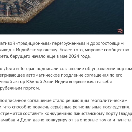
рнативой «традиционным» перегруженным и дорогостоящим
ыход к Индийскому океану. Более того, мировое сообщество
ета, берущего начало еще в мае 2024 года.
ью-Дели и Тегеран подписали соглашение об управлении порто
матривающее автоматическое продление соглашения по его
чевой актор Южной Азии Индия впервые взял на себя
зарубежным портом.
подписанное соглашение стало решающим геополитическим
м, что способно повлечь серьёзные региональные последствия.
стремится составить конкуренцию пакистанскому порту Гвадар
сламабад и Дели давно конкурируют за опорные точки и пункты