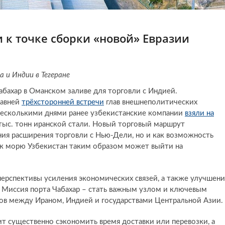
и к точке сборки «новой» Евразии
 и Индии в Тегеране
абахар в Оманском заливе для торговли с Индией.
давней
трёхсторонней встречи
глав внешнеполитических
 Несколькими днями ранее узбекистанские компании
взяли на
тыс. тонн иранской стали. Новый торговый маршрут
ния расширения торговли с Нью-Дели, но и как возможность
к морю Узбекистан таким образом может выйти на
ь перспективы усиления экономических связей, а также улучшен
 Миссия порта Чабахар – стать важным узлом и ключевым
ров между Ираном, Индией и государствами Центральной Азии.
т существенно сэкономить время доставки или перевозки, а