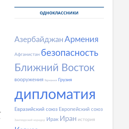
ОДНОКЛАССНИКИ
Армения
Азербайджан
безопасность
Афганистан
Ближний Восток
м
вооружения
Грузия
Германия
дипломатия
Евразийский союз
Европейский союз
,
,
Иран
Ирак
история
Зангезурский коридор