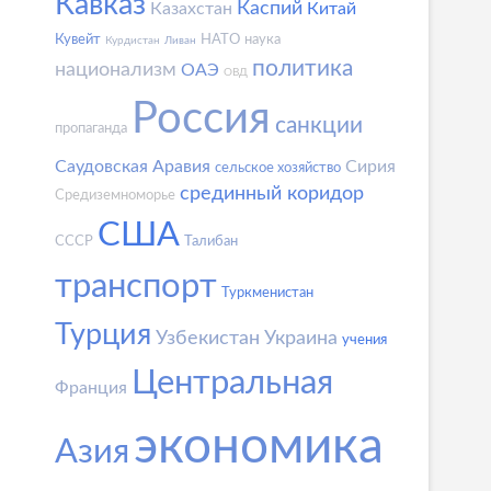
Кавказ
Каспий
Казахстан
Китай
Кувейт
НАТО
наука
Курдистан
Ливан
политика
национализм
ОАЭ
ОВД
Россия
санкции
пропаганда
Саудовская Аравия
Сирия
сельское хозяйство
срединный коридор
Средиземноморье
США
СССР
Талибан
транспорт
Туркменистан
Турция
Узбекистан
Украина
учения
Центральная
Франция
экономика
Азия