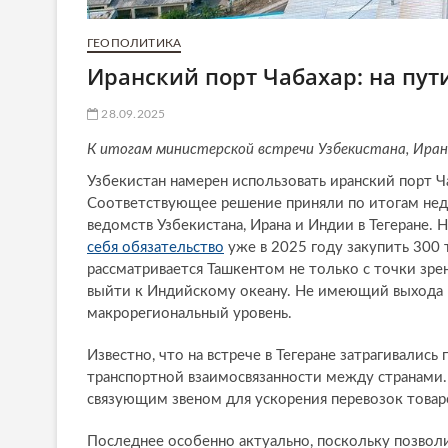
ГЕОПОЛИТИКА
Иранский порт Чабахар: на пут
28.09.2025
К итогам министерской встречи Узбекистана, Ирана
Узбекистан намерен использовать иранский порт Ч
Соответствующее решение приняли по итогам не
ведомств Узбекистана, Ирана и Индии в Тегеране.
себя обязательство
уже в 2025 году закупить 300 
рассматривается Ташкентом не только с точки зре
выйти к Индийскому океану. Не имеющий выхода 
макрорегиональный уровень.
Известно, что на встрече в Тегеране затрагивалис
транспортной взаимосвязанности между странами.
связующим звеном для ускорения перевозок това
Последнее особенно актуально, поскольку позволи