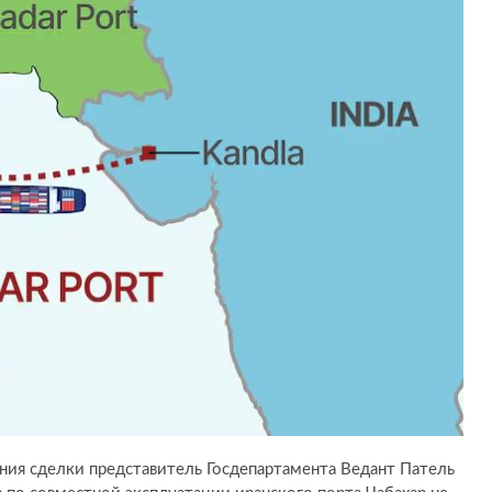
ния сделки представитель Госдепартамента Ведант Патель