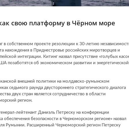
как свою платформу в Чёрном море
г в собственном проекте резолюции к 30-летию независимост
а нахождения в Приднестровье российских миротворцев и
ейской интеграции. Китинг назвал присутствие «голубых касо
США позаботятся об экономическом развитии и энергетической
иканской внешней политики на молдавско-румынском
амках седьмого раунда двустороннего стратегического диалога
тва двух стран является сотрудничество в области
оморский регион.
енерал-лейтенант Даниэль Петреску на конференции
ка обеспечения безопасности в Черноморском регионе» назвал
 для Румынии. Расширенный Черноморский регион Петреску