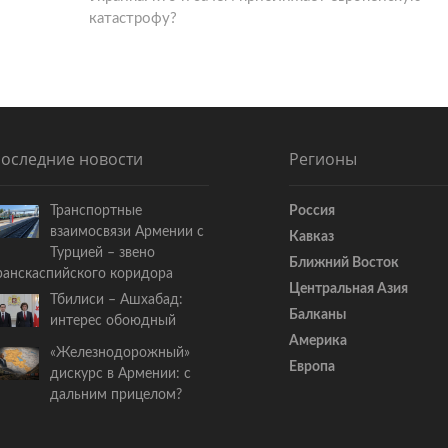
катастрофу?
е
д
у
ю
щ
а
я
оследние новости
Регионы
с
т
Транспортные
Россия
а
взаимосвязи Армении с
Кавказ
т
Турцией – звено
ь
Ближний Восток
ранскаспийского коридора
я
Центральная Азия
Тбилиси – Ашхабад:
:
Балканы
интерес обоюдный
Америка
«Железнодорожный»
Европа
дискурс в Армении: с
дальним прицелом?