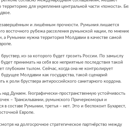
 в регионе согласно международным соглашениям, мешают
территорию для укрепления центральной части «помоста». Бе
адвое.
 незавершённым и лишённым прочности. Румыния лишается
ого восточного рубежа расселения румынской нации, по мнени
ути, а Румынии нужна территория Молдавии в качестве самой
вропе.
бруствер, из-за которого будет грозить России. По замыслу
 будет принимать на себя все неприятные последствия такой
ет глубоким тылом. Сейчас, когда она не контролирует
 будущее Молдавии как государства, такой сценарий
ь к роли бруствера антироссийского санитарного кордона.
ь над Дунаем. Географически-пространственную устойчивость
точек – Трансильвании, румынского Причерноморья и
я в составе Румынии, третья – нет. Это и беспокоит Бухарест,
осточной Европе.
есмотря на долгосрочное стратегическое партнёрство между