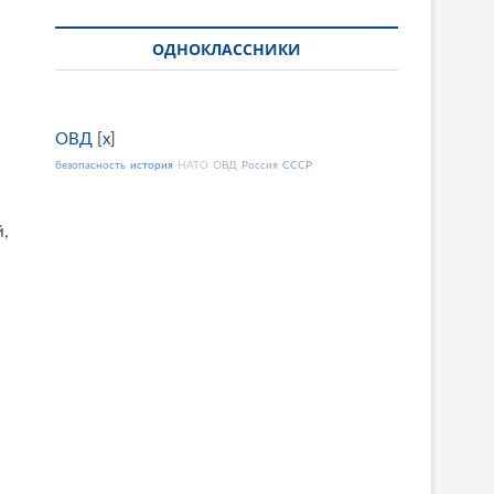
ОДНОКЛАССНИКИ
ОВД
[
x
]
безопасность
история
НАТО
ОВД
Россия
СССР
,