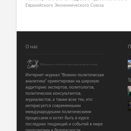
o
Евразийского Экономического Союза
е
s
д
ы
t
д
n
у
щ
a
а
О нас
П
v
я
i
с
т
g
а
a
Интернет-журнал "Военно-политическая
т
Т
аналитика" ориентирован на широкую
ь
t
аудиторию экспертов, политологов,
я
политических консультантов,
i
:
журналистов, а также всех тех, кто
o
интересуется современными
международными политическими
n
процессами и хотят быть в курсе
последних тенденций и событий в мире
геополитики и безопасности.