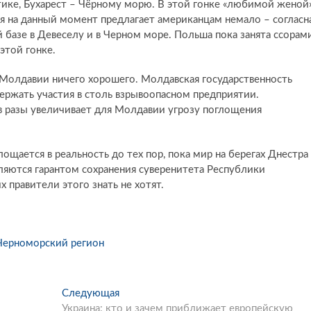
ике, Бухарест – Чёрному морю. В этой гонке «любимой женой
 на данный момент предлагает американцам немало – согласн
й базе в Девеселу и в Черном море. Польша пока занята ссорам
этой гонке.
Молдавии ничего хорошего. Молдавская государственность
ржать участия в столь взрывоопасном предприятии.
 разы увеличивает для Молдавии угрозу поглощения
лощается в реальность до тех пор, пока мир на берегах Днестра
ляются гарантом сохранения суверенитета Республики
 правители этого знать не хотят.
Черноморский регион
Следующая
С
Украина: кто и зачем приближает европейскую
л