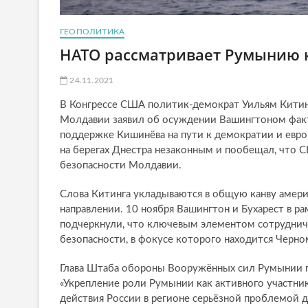
ГЕОПОЛИТИКА
НАТО рассматривает Румынию 
24.11.2021
В Конгрессе США политик-демократ Уильям Китин
Молдавии заявил об осуждении Вашингтоном факт
поддержке Кишинёва на пути к демократии и европ
на берегах Днестра незаконным и пообещал, что 
безопасности Молдавии.
Слова Китинга укладываются в общую канву амер
направлении. 10 ноября Вашингтон и Бухарест в р
подчеркнули, что ключевым элементом сотрудничес
безопасности, в фокусе которого находится Черн
Глава Штаба обороны Вооружённых сил Румынии г
«Укрепление роли Румынии как активного участни
действия России в регионе серьёзной проблемой