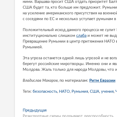
ними. Варшава просит США отдать приоритет Балт
США будет та, кто больше им предложит. Румыния
на усиление американского присутствия на военно
с соседями по ЕС и несколько уступает румынам в 
Положительный исход данного процесса не сулит 
институционально слишком
слаба
и может не выде
Превращение Румынии в центр притяжения НАТО в
Румынией.
Эта угроза останется одной лишь угрозой и не воп
берегут российские миротворцы. Именно они и яв
Молдова. Жаль только для народа Молдовы, что их
Владислав Макаров
, по материалам:
Ритм Евразии
Теги:
безопасность
,
НАТО
,
Румыния
,
США
,
учения
,
P
Предыдущая
П
Реэкспортные схемы подрывают дееспособность
р