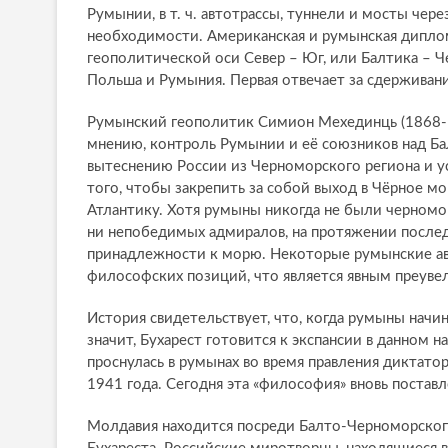
Румынии, в т. ч. автотрассы, туннели и мосты чер
необходимости. Американская и румынская дипл
геополитической оси Север – Юг, или Балтика – 
Польша и Румыния. Первая отвечает за сдерживани
Румынский геополитик Симион Мехединць (1868-19
мнению, контроль Румынии и её союзников над Б
вытеснению России из Черноморского региона и у
того, чтобы закрепить за собой выход в Чёрное мо
Атлантику. Хотя румыны никогда не были черномо
ни непобедимых адмиралов, на протяжении последн
принадлежности к морю. Некоторые румынские ав
философских позиций, что является явным преув
История свидетельствует, что, когда румыны начи
значит, Бухарест готовится к экспансии в данном
проснулась в румынах во время правления диктато
1941 года. Сегодня эта «философия» вновь постав
Молдавия находится посреди Балто-Черноморского