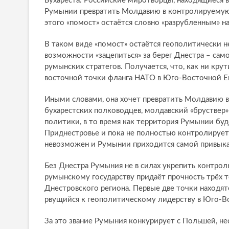
Бухареста. Российские миротворцы, находящиеся
Румынии превратить Молдавию в контролируемую 
этого «помост» остаётся словно «разрубленным» н
В таком виде «помост» остаётся геополитически
возможности «зацепиться» за берег Днестра – сам
румынских стратегов. Получается, что, как ни кр
восточной точки фланга НАТО в Юго-Восточной Е
Иными словами, она хочет превратить Молдавию в 
бухарестских полководцев, молдавский «бруствер»
политики, в то время как территория Румынии буд
Приднестровье и пока не полностью контролирует
невозможен и Румынии приходится самой привыкат
Без Днестра Румыния не в силах укрепить контрол
румынскому государству придаёт прочность трёх 
Днестровского региона. Первые две точки находятс
рвущийся к геополитическому лидерству в Юго-В
За это звание Румыния конкурирует с Польшей, н