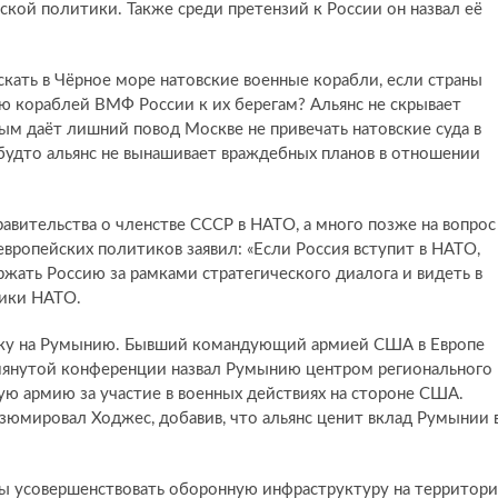
кой политики. Также среди претензий к России он назвал её
скать в Чёрное море натовские военные корабли, если страны
 кораблей ВМФ России к их берегам? Альянс не скрывает
ым даёт лишний повод Москве не привечать натовские суда в
будто альянс не вынашивает враждебных планов в отношении
равительства о членстве СССР в НАТО, а много позже на вопрос
 европейских политиков заявил: «Если Россия вступит в НАТО,
ржать Россию за рамками стратегического диалога и видеть в
тики НАТО.
авку на Румынию. Бывший командующий армией США в Европе
омянутой конференции назвал Румынию центром регионального
ю армию за участие в военных действиях на стороне США.
зюмировал Ходжес, добавив, что альянс ценит вклад Румынии 
ы усовершенствовать оборонную инфраструктуру на территор