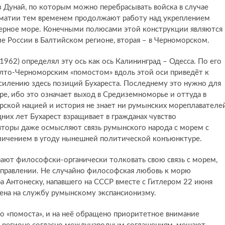
ез Дунай, по которым можно перебрасывать войска в случае
оматии тем временем продолжают работу над укреплением
Черное море. Конечными полюсами этой конструкции являются
е России в Балтийском регионе, вторая – в Черноморском.
62) определял эту ось как ось Калининград – Одесса. По его
алто-Черноморским «помостом» вдоль этой оси приведёт к
силению здесь позиций Бухареста. Последнему это нужно для
ре, ибо это означает выход в Средиземноморье и оттуда в
рской нацией и история не знает ни румынских мореплавателей
их лет Бухарест взращивает в гражданах чувство
торы даже осмысляют связь румынского народа с морем с
еличением в угоду нынешней политической конъюнктуре.
нают философски-органически толковать свою связь с морем,
 направлении. Не случайно философская любовь к морю
ра Антонеску, напавшего на СССР вместе с Гитлером 22 июня
лена на службу румынскому экспансионизму.
 «помоста», и на неё обращено приоритетное внимание