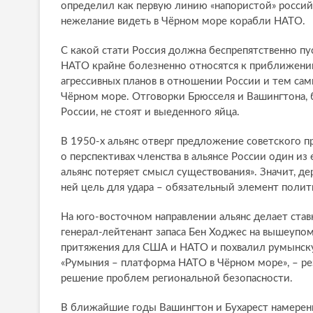
определил как первую линию «напористой» российс
нежелание видеть в Чёрном море корабли НАТО.
С какой стати Россия должна беспрепятственно пу
НАТО крайне болезненно относятся к приближению
агрессивных планов в отношении России и тем сам
Чёрном море. Отговорки Брюсселя и Вашингтона, 
России, не стоят и выеденного яйца.
В 1950-х альянс отверг предложение советского п
о перспективах членства в альянсе России один из
альянс потеряет смысл существования». Значит, де
ней цель для удара – обязательный элемент поли
На юго-восточном направлении альянс делает ст
генерал-лейтенант запаса Бен Ходжес на вышеуп
притяжения для США и НАТО и похвалил румынску
«Румыния – платформа НАТО в Чёрном море», – ре
решение проблем региональной безопасности.
В ближайшие годы Вашингтон и Бухарест намерен