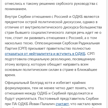
отнеслись к такому решению сербского руководства с
пониманием.
Внутри Сербии отношения с Россией и ОДКБ являются
предметом острой политической дискуссии, однако в
отличие от внутриполитического дискурса большинства
стран бывшего социалистического лагеря речь идет не о
том, ст
о
ит ли развивать отношения с Россией, а о том
насколько тесно. Оппозиционная Сербская Радикальная
Партия (СРП) призывает правительство полностью
отказаться от нейтралитета и вступить в ОДКБ
. СРП
подготовила специальную резолюцию, посвященную
этому вопросу, которую обещает направить всем
основным политическим силам в стране в ближайшее
время.
Официальный Белград хотя и избегает крайних
формулировок, тем не менее четко дает понять, что
отношения между ОДКБ и Сербией продолжатся и
будут укрепляться. Постоянный представитель Сербии
при ПА ОДКБ Йован Палалич
считает
, что настало время