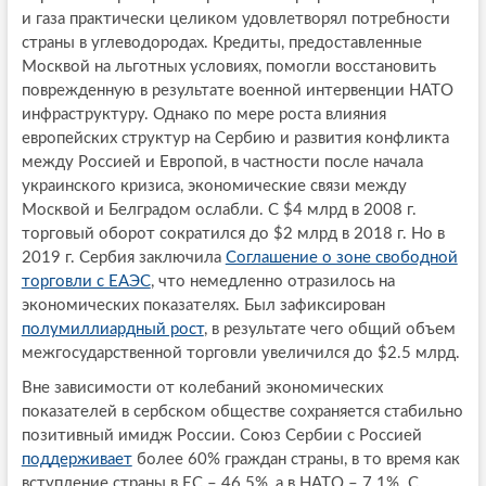
и газа практически целиком удовлетворял потребности
страны в углеводородах. Кредиты, предоставленные
Москвой на льготных условиях, помогли восстановить
поврежденную в результате военной интервенции НАТО
инфраструктуру. Однако по мере роста влияния
европейских структур на Сербию и развития конфликта
между Россией и Европой, в частности после начала
украинского кризиса, экономические связи между
Москвой и Белградом ослабли. С $4 млрд в 2008 г.
торговый оборот сократился до $2 млрд в 2018 г. Но в
2019 г. Сербия заключила
Соглашение о зоне свободной
торговли с ЕАЭС
, что немедленно отразилось на
экономических показателях. Был зафиксирован
полумиллиардный рост
, в результате чего общий объем
межгосударственной торговли увеличился до $2.5 млрд.
Вне зависимости от колебаний экономических
показателей в сербском обществе сохраняется стабильно
позитивный имидж России. Союз Сербии с Россией
поддерживает
более 60% граждан страны, в то время как
вступление страны в ЕС – 46.5%, а в НАТО – 7.1%. С