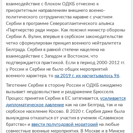
взаимодействие с блоком ОДКБ отнесено к
приоритетным направлениям внешнего военно-
политического сотрудничества наравне с участием
Сербии в программе Североатлантического альянса
«Партнерство ради мира». Как пояснил министр обороны
Сербии А. Вулин, впервые в сербском законодательстве
четко сформулирован принцип военного нейтралитета
Белграда. Сербия в равной степени нацелена на
взаимодействие с Западом и Востоком, что
подтверждается практикой. Если в период 2000-2012 гг.
у России и Сербии не было общих мероприятий
военного характера, то
на 2019 г. их насчитывалось 96
.
Тяготение Сербии в сторону России и ОДКБ ожидаемо
вызывает неудовольствие и раздражение Брюсселя.
Процесс принятия Сербии в ЕС затягивается,
усиливается
дипломатическое давление
как на сам Белград, так и на
сербское население Косово. В 2020 г. Сербия даже была
вынуждена отказаться от участия в учениях «Славянское
братство» и
ввести полугодовой мораторий
на любые
совместные военные мероприятия. В Москве и в Минске