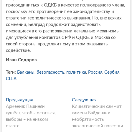
присоединиться к ОДКБ в качестве полноправного члена,
поскольку это противоречит ее законодательству и
стратегии геополитического выживания. Но, вне всяких
сомнений, Белград продолжит задействовать
имеющиеся в его распоряжении легальные механизмы
для углубления контактов с РФ и ОДКБ, и Москва со
своей стороны продолжит ему в этом оказывать
содействие.
Иван Сидоров
Теги:
Балканы
,
безопасность
,
политика
,
Россия
,
Сербия
,
США
P
Предыдущая
П
Следующая
С
Армения: Пашинян
р
Климатический саммит
л
o
«ушёл», чтобы остаться,
е
«имени Байдена» и
е
s
выборы – на низком
д
необратимость
д
старте
ы
экологической повестки
у
t