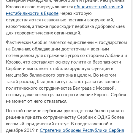
Северной Македонии, Черногории и Греции. Республика
Косово в свою очередь является
общеизвестной точкой
нестабильности в Европе
, через которую
осуществляются незаконные поставки вооружений,
наркотиков, а также происходит вербовка добровольцев
для террористических организаций.
Фактически Сербия является единственным государством
на Балканах, обладающим достаточным военным
потенциалом для отражения угроз со стороны Албании и
Косово, что составляет основу политики безопасности
Сербии и выполняет стабилизирующую функции в
масштабах балканского региона в целом. Во многом
такой расклад был достигнут за счет развития военно-
политического сотрудничества Белграда с Москвой,
потому даже несмотря на сопротивление Европы Сербия
не может от него отказаться.
По этой причине сербским руководством было принято
решение придать сотрудничеству Сербии с ОДКБ более
весомый юридический статус. В представленной в
декабре 2019 г.
Стратегии обороны Республики Сербия