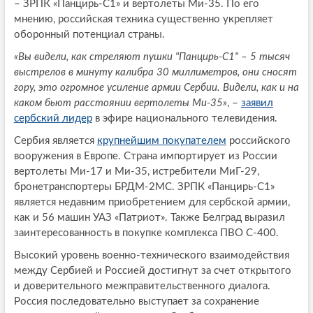
– ЗРПК «Панцирь-С1» и вертолеты Ми-35. По его
мнению, российская техника существенно укрепляет
оборонный потенциал страны.
«Вы видели, как стреляют пушки "Панцирь-С1" – 5 тысяч
выстрелов в минуту калибра 30 миллиметров, они сносят
гору, это огромное усиление армии Сербии. Видели, как и на
каком бьют расстоянии вертолеты Ми-35»
, –
заявил
сербский лидер
в эфире национального телевидения.
Сербия является
крупнейшим покупателем
российского
вооружения в Европе. Страна импортирует из России
вертолеты Ми-17 и Ми-35, истребители МиГ-29,
бронетранспортеры БРДМ-2МС. ЗРПК «Панцирь-С1»
является недавним приобретением для сербской армии,
как и 56 машин УАЗ «Патриот». Также Белград выразил
заинтересованность в покупке комплекса ПВО С-400.
Высокий уровень военно-технического взаимодействия
между Сербией и Россией достигнут за счет открытого
и доверительного межправительственного диалога.
Россия последовательно выступает за сохранение