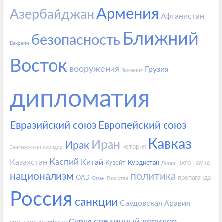
Армения
Азербайджан
Афганистан
Ближний
безопасность
Бахрейн
Восток
вооружения
Грузия
Германия
дипломатия
Евразийский союз
Европейский союз
Кавказ
Иран
Ирак
история
Зангезурский коридор
Каспий
Казахстан
Китай
Кувейт
Курдистан
наука
Ливан
НАТО
национализм
политика
ОАЭ
пропаганда
Оман
Пакистан
Россия
санкции
Саудовская Аравия
срединный коридор
Сирия