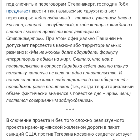
подключить к переговорам Степанакерт, господин Гобл
предлагает
ввести так называемые «двухэтажные»
переговоры:
«один публичный – только с участием Баку и
Еревана, второй – непубличный, в ходе которых каждая из
сторон сможет провести консультации со
Степанакертом»
. При этом официально Пашинян не
допускает перспектив каких-либо территориальных
разменов:
«Мы не можем даже обсуждать формулу
«территории в обмен на мир». Считаю, что наше
правительство в вопросе Карабаха ведет именно такую
политику, которую не вело ни одно правительство. И
попытки поиска каких-либо параллелей или общностей с
проводимой ранее политикой
(т.е., когда территориальный
обмен фактически значился в повестке дня –
прим. авт.)
являются совершенным заблуждением».
* * *
В
ключение проекта и без того сложно реализуемого
проекта ирано-армянской железной дороги в пакет
санкций США против Тегерана косвенно свидетельствует