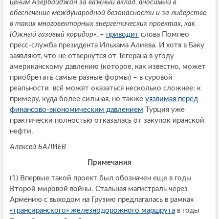
ценим Азербайджан за важный вклад, вносимый в
обеспечение международной безопасности и за лидерство
в таких многовекторных энергетических проектах, как
Южный газовый коридор»
, –
приводит
слова Помпео
пресс-служба президента Ильхама Алиева. И хотя в Баку
заявляют, что не отвернутся от Тегерана в угоду
американскому давлению (которое, как известно, может
приобретать самые разные формы) – в суровой
реальности всё может оказаться несколько сложнее: к
примеру, куда более сильная, но также
уязвимая перед
финансово-экономическим давлением
Турция уже
практически полностью отказалась от закупок иранской
нефти.
Алексей БАЛИЕВ
Примечания
(1) Впервые такой проект был обозначен еще в годы
Второй мировой войны. Стальная магистраль через
Армению с выходом на Грузию предлагалась в рамках
«трансиранского» железнодорожного маршрута
в годы