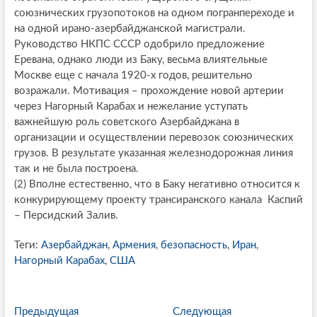
союзнических грузопотоков на одном погранпереходе и
на одной ирано-азербайджанской магистрали.
Руководство НКПС СССР одобрило предложение
Еревана, однако люди из Баку, весьма влиятельные
Москве еще с начала 1920-х годов, решительно
возражали. Мотивация – прохождение новой артерии
через Нагорный Карабах и нежелание уступать
важнейшую роль советского Азербайджана в
организации и осуществлении перевозок союзнических
грузов. В результате указанная железнодорожная линия
так и не была построена.
(2) Вполне естественно, что в Баку негативно относится к
конкурирующему проекту трансиранского канала Каспий
– Персидский Залив.
Теги:
Азербайджан
,
Армения
,
безопасность
,
Иран
,
Нагорный Карабах
,
США
P
Предыдущая
П
Следующая
С