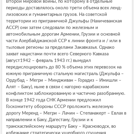
Второй мировой войны, по которому в отдельные
периоды доставлялось около трети объема всех ленд-
лизовских и гуманитарных грузов. На советской
территории из приграничной Джульфы (Нахичеванская
АССР) они затем следовали по железным и
автомобильным дорогам Армении, Грузии и основной
части Азербайджанской ССР к линии фронта и / или в
тыловые регионы за пределами Закавказья. Однако
захват нацистами почти всего Северного Кавказа
(август1942 – февраль 1943 гг.) вынудил
передислоцировать до 80 % объема этих перевозок на
южную приграничную стальную магистраль (Джульфа –
Ордубад – Мегри – Миндживан – Горадиз – Имишли –
Алят – Баку), ныне в связи с нагорно-карабахским
конфликтом заблокированную и частично разобранную.
В конце 1942 года СНК Армении предложил
Госкомитету обороны СССР проложить железную
дорогу Меренд – Мегри – Лачин – Степанакерт – Евлах в
направлении к Баку, Дагестану, Грузии и к
транскаспийскому маршруту Баку – Красноводск, во
избежание стратегически ущербного сгущения