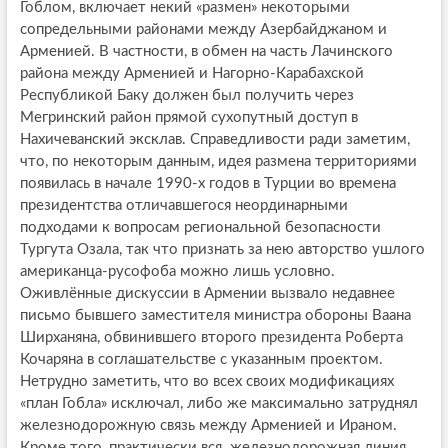
Гоблом, включает некий «размен» некоторыми
сопредельными районами между Азербайджаном и
Арменией. В частности, в обмен на часть Лачинского
района между Арменией и Нагорно-Карабахской
Республикой Баку должен был получить через
Мегринский район прямой сухопутный доступ в
Нахичеванский эксклав. Справедливости ради заметим,
что, по некоторым данным, идея размена территориями
появилась в начале 1990-х годов в Турции во времена
президентства отличавшегося неординарными
подходами к вопросам региональной безопасности
Тургута Озала, так что признать за нею авторство ушлого
американца-русофоба можно лишь условно.
Оживлённые дискуссии в Армении вызвало недавнее
письмо бывшего заместителя министра обороны Ваана
Ширханяна, обвинившего второго президента Роберта
Кочаряна в соглашательстве с указанным проектом.
Нетрудно заметить, что во всех своих модификациях
«план Гобла» исключал, либо же максимально затруднял
железнодорожную связь между Арменией и Ираном.
Кроме того, практически вся железнодорожная линия