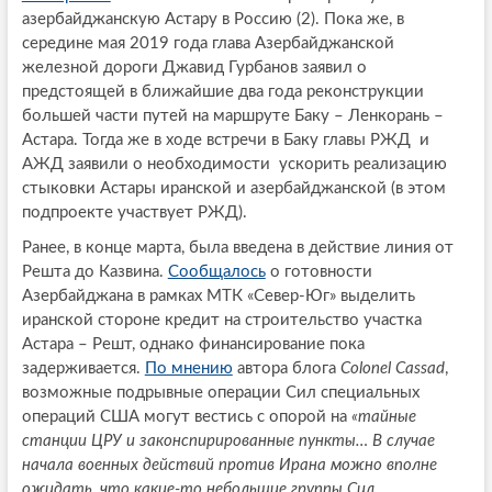
азербайджанскую Астару в Россию (2). Пока же, в
середине мая 2019 года глава Азербайджанской
железной дороги Джавид Гурбанов заявил о
предстоящей в ближайшие два года реконструкции
большей части путей на маршруте Баку – Ленкорань –
Астара. Тогда же в ходе встречи в Баку главы РЖД и
АЖД заявили о необходимости ускорить реализацию
стыковки Астары иранской и азербайджанской (в этом
подпроекте участвует РЖД).
Ранее, в конце марта, была введена в действие линия от
Решта до Казвина.
Сообщалось
о готовности
Азербайджана в рамках МТК «Север-Юг» выделить
иранской стороне кредит на строительство участка
Астара – Решт, однако финансирование пока
задерживается.
По мнению
автора блога
Colonel
Cassad
,
возможные подрывные операции Сил специальных
операций США могут вестись с опорой на
«тайные
станции ЦРУ и законспирированные пункты… В случае
начала военных действий против Ирана можно вполне
ожидать, что какие-то небольшие группы Сил