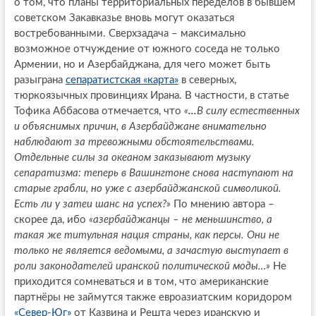
о том, что планы территориальных переделов в бывшем
советском Закавказье вновь могут оказаться
востребованными. Сверхзадача – максимально
возможное отчуждение от южного соседа не только
Армении, но и Азербайджана, для чего может быть
разыграна
сепаратистская «карта»
в северных,
тюркоязычных провинциях Ирана. В частности, в статье
Тофика Аббасова отмечается, что
«
...
В силу естественных
и объяснимых причин, в Азербайджане внимательно
наблюдают за тревожными обстоятельствами.
Отдельные силы за океаном заказывают музыку
сепаратизма: теперь в Вашингтоне снова наступают на
старые грабли, но уже с азербайджанской символикой.
Есть ли у затеи шанс на успех?»
По мнению автора –
скорее да, ибо
«азербайджанцы – не меньшинство, а
такая же титульная нация страны, как персы. Они не
только не является ведомыми, а зачастую выступает в
роли законодателей иранской политической моды…»
Не
приходится сомневаться и в том, что американские
партнёры не займутся также евроазиатским коридором
«Север-Юг»
от Казвина и Решта через иранскую и