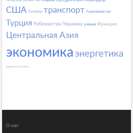
сельское хозяйство
США
транспорт
Талибан
Туркменистан
Турция
Узбекистан
Украина
Франция
учения
Центральная Азия
экономика
энергетика
ядерное оружие
О нас