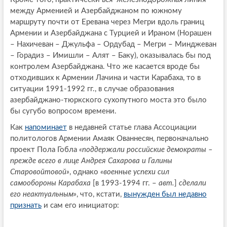
между Арменией и Азербайджаном по южному
маршруту почти от Еревана через Мегри вдоль границ
Армении и Азербайджана с Турцией и Ираном (Норашен
– Нахичеван – Джульфа – Ордубад – Мегри – Минджеван
– Горадиз – Имишли – Алят – Баку), оказывалась бы под
контролем Азербайджана. Что же касается вроде бы
отходивших к Армении Лачина и части Карабаха, то в
ситуации 1991-1992 гг., в случае образования
азербайджано-тюркского сухопутного моста это было
бы сугубо вопросом времени.
Как
напоминает
в недавней статье глава Ассоциации
политологов Армении Амаяк Ованнесян, первоначально
проект Пола Гобла
«поддержали российские демократы –
прежде всего в лице Андрея Сахарова и Галины
Старовойтовой»
, однако
«военные успехи сил
самообороны Карабаха
[в 1993-1994 гг. –
авт.
]
сделали
его неактуальным»
, что, кстати,
вынужден был недавно
признать
и сам его инициатор: