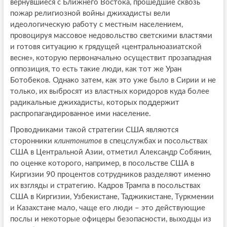
вернувшиеся с Ближнего Востока, прошедшие сквозь
пожар религиозной войны джихадисты вели
идеологическую работу с местным населением,
провоцируя массовое недовольство светскими властями
и готовя ситуацию к грядущей «центральноазиатской
весне», которую первоначально осуществит прозападная
оппозиция, то есть такие люди, как тот же Уран
Ботобеков. Однако затем, как это уже было в Сирии и не
только, их выбросят из властных коридоров куда более
радикальные джихадисты, которых поддержит
распропагандированное ими население.
Проводниками такой стратегии США являются
сторонники
клинтонитов
в спецслужбах и посольствах
США в Центральной Азии, отметил Александр Собянин,
по оценке которого, например, в посольстве США в
Киргизии 90 процентов сотрудников разделяют именно
их взгляды и стратегию. Кадров Трампа в посольствах
США в Киргизии, Узбекистане, Таджикистане, Туркмении
и Казахстане мало, чаще его люди – это действующие
послы и некоторые офицеры безопасности, выходцы из