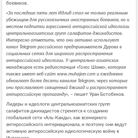
боевиков.
«За последние пять лет Идлиб стал не только реальным
убежищем для русскоязычных иностранных боевиков, но и
местом подпитки агрессивной антироссийской идеологии
центральноазиатских групп салафитов-джихадистов.
Интересно отметить, что они активно используют
канал
Telegram
российского предпринимателя Дурова в
социальных сетях для широкого распространения
антироссийской идеологии. У центрально-азиатских
махаджиров есть радиостанция «Голос Шама», которая
также имеет веб-сайт
www
.
muhajeer
.
com
и ежедневно
обновляет более десяти каналов
Telegram
, через которые
они прославляют священный джихад и распространяют
антироссийскую пропаганду»,
– пишет Уран Ботобеков.
Лидеры и идеологи центральноазиатских групп
салафитов-джихадистов стремятся к созданию
глобальной сети «Аль-Каиды», как всемирного
антироссийского интернационала, и поэтому они ведут
активную антироссийскую идеологическую войну в