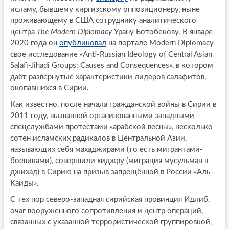
исламу, бывшему киргизскому оппозиционеру, ныне
проживающему в США сотруднику аналитического
центра
The Modern Diplomacy
Урану Ботобекову. В январе
2020 года он
опубликовал
на портале Modern Diplomacy
свое исследование «Anti-Russian Ideology of Central Asian
Salafi-Jihadi Groups: Causes and Consequences», в котором
даёт развернутые характеристики лидеров салафитов,
окопавшихся в Сирии.
Как известно, после начала гражданской войны в Сирии в
2011 году, вызванной организованными западными
спецслужбами протестами «арабской весны», несколько
сотен исламских радикалов в Центральной Азии,
называющих себя махаджирами (то есть мигрантами-
боевиками), совершили хиджру (миграция мусульман в
джихад) в Сирию на призыв запрещённой в России «Аль-
Каиды».
С тех пор северо-западная сирийская провинция Идлиб,
очаг вооруженного сопротивления и центр операций,
связанных с указанной террористической группировкой,