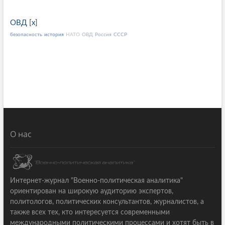
ОВД
[
x
]
безопасность
история
НАТО
ОВД
Россия
СССР
О нас
Интернет-журнал "Военно-политическая аналитика"
ориентирован на широкую аудиторию экспертов,
политологов, политических консультантов, журналистов, а
также всех тех, кто интересуется современными
международными политическими процессами и хотят быть в