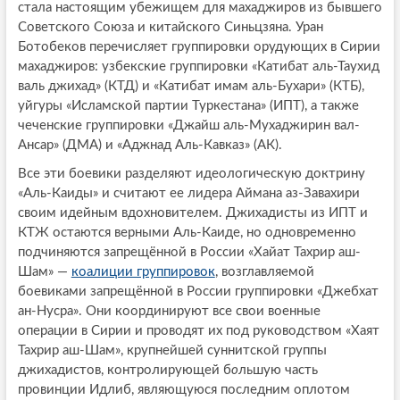
стала настоящим убежищем для махаджиров из бывшего
Советского Союза и китайского Синьцзяна. Уран
Ботобеков перечисляет группировки орудующих в Сирии
махаджиров: узбекские группировки «Катибат аль-Таухид
валь джихад» (КТД) и «Катибат имам аль-Бухари» (КТБ),
уйгуры «Исламской партии Туркестана» (ИПТ), а также
чеченские группировки «Джайш аль-Мухаджирин вал-
Ансар» (ДМА) и «Аджнад Аль-Кавказ» (АК).
Все эти боевики разделяют идеологическую доктрину
«Аль-Каиды» и считают ее лидера Аймана аз-Завахири
своим идейным вдохновителем. Джихадисты из ИПТ и
КТЖ остаются верными Аль-Каиде, но одновременно
подчиняются запрещённой в России «Хайат Тахрир аш-
Шам» —
коалиции группировок
, возглавляемой
боевиками запрещённой в России группировки «Джебхат
ан-Нусра». Они координируют все свои военные
операции в Сирии и проводят их под руководством «Хаят
Тахрир аш-Шам», крупнейшей суннитской группы
джихадистов, контролирующей б
о
льшую часть
провинции Идлиб, являющуюся последним оплотом