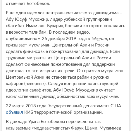
отмечает Ботобеков.
Еще один идеолог центральноазиатского джихадизма –
Абу Юсуф Мухожир, лидер узбекской группировки
«Катибат Имам аль-Бухари», боевики которого поклялись
в верности талибам. В последнем видео,
опубликованном 26 декабря 2019 года в
Telegram
, он
призывает мусульман Центральной Азии и России
сделать финансовые пожертвования для джихада. Если
трудовые мигранты из Центральной Азии в России
сделают финансовые пожертвования для поддержки
джихада, то это искупит их грехи. Он призвал мусульман
Центральной Азии не становиться рабами русских
кафиров (неверных). Следуя концепции воинствующей
идеологии салафитов, Абу Юсуф Муходжир считает
насильственный джихад обязанностью всех мусульман.
22 марта 2018 года Государственный департамент США
объявил
КИБ террористической организацией.
В докладе Урана Ботобекова перечислены так
называемые «медиаактивисты» Фарук Шами, Мухаммед