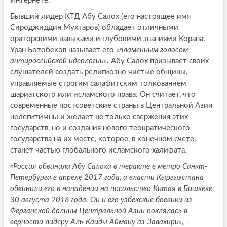
Интернете.
Бывший лидер КТД Абу Салох (его настоящее имя
Сироджиддин Мухтаров) обладает отличными
ораторскими навыками и глубокими знаниями Корана.
Уран Ботобеков называет его
«пламенным голосом
антироссийской идеологии».
Абу Салох призывает своих
слушателей создать религиозно чистые общины,
управляемые строгим салафитским толкованием
шариатского или исламского права. Он считает, что
современные постсоветские страны в Центральной Азии
нелегитимны и желает не только свержения этих
государств, но и создания нового теократического
государства на их месте, которое, в конечном счете,
станет частью глобального исламского халифата.
«Россия обвинила Абу Салоха в теракте в метро Санкт-
Петербурга в апреле 2017 года, а власти Кыргызстана
обвинили его в нападении на посольство Китая в Бишкеке
30 августа 2016 года. Он и его узбекские боевики из
Ферганской долины Центральной Азии поклялась в
верности лидеру Аль-Каиды Айману аз-Завахири»,
–