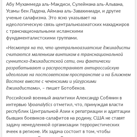
Абу Мухаммеда аль-Макдиси, Сулеймана аль-Альвана,
Усамы бен Ладена, Аймана аль-Завахиниади, и другие
ученые салафизма. Это ясно указывает на
идеологическую связь центральноазиатских махаджиров
с транснациональными исламскими
фундаменталистскими группами.
«Несмотря на то, что центральноазиатские джихадисты
считаются маленьким винтиком в транснациональной
суннитско-джихадистской сети, они фактически
разрабатывают и распространяют антироссийскую
идеологию на постсоветском пространстве и на Ближнем
Востоке вместе с чеченскими и уйгурскими
джихадистами»,
– пишет Ботобеков.
Российский военный аналитики Александр Собянин в
интервью
Vpoanalytics
отметил, что, принуждая власти
республик Центральной Азии к репатриации и адаптации
бывших боевиков-салафитов на родину, США не ставят
задачу немедленной организации террористических
ячеек в регионе. Их задача состоит в том, чтобы