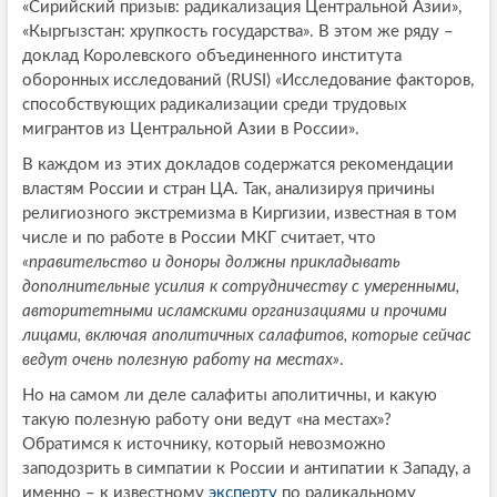
«Сирийский призыв: радикализация Центральной Азии»,
«Кыргызстан: хрупкость государства». В этом же ряду –
доклад Королевского объединенного института
оборонных исследований (RUSI) «Исследование факторов,
способствующих радикализации среди трудовых
мигрантов из Центральной Азии в России».
В каждом из этих докладов содержатся рекомендации
властям России и стран ЦА. Так, анализируя причины
религиозного экстремизма в Киргизии, известная в том
числе и по работе в России МКГ считает, что
«правительство и доноры должны прикладывать
дополнительные усилия к сотрудничеству с умеренными,
авторитетными исламскими организациями и прочими
лицами, включая аполитичных салафитов, которые сейчас
ведут очень полезную работу на местах»
.
Но на самом ли деле салафиты аполитичны, и какую
такую полезную работу они ведут «на местах»?
Обратимся к источнику, который невозможно
заподозрить в симпатии к России и антипатии к Западу, а
именно – к известному
эксперту
по радикальному