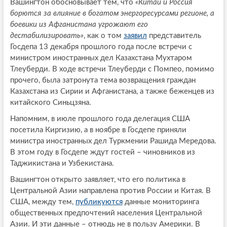
Вашингтон обосновывает тем, что
«Китай и Россия
борются за влияние в богатом энергоресурсами регионе, а
боевики из Афганистана угрожают его
дестабилизировать»
, как о том
заявил
представитель
Госдепа 13 декабря прошлого года после встречи с
министром иностранных дел Казахстана Мухтаром
Тлеуберди. В ходе встречи Тлеуберди с Помпео, помимо
прочего, была затронута тема возвращения граждан
Казахстана из Сирии и Афганистана, а также беженцев из
китайского Синьцзяна.
Напомним, в июле прошлого года делегация США
посетила Киргизию, а в ноябре в Госдепе приняли
министра иностранных дел Туркмении Рашида Мередова.
В этом году в Госдепе ждут гостей – чиновников из
Таджикистана и Узбекистана.
Вашингтон открыто заявляет, что его политика в
Центральной Азии направлена против России и Китая. В
США, между тем,
публикуются
данные мониторинга
общественных предпочтений населения Центральной
Азии. И эти данные – отнюдь не в пользу Америки. В