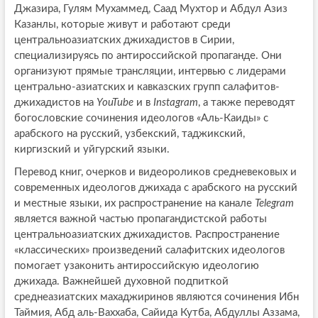
Джазира, Гулям Мухаммед, Саад Мухтор и Абдул Азиз
Казанлы, которые живут и работают среди
центральноазиатских джихадистов в Сирии,
специализируясь по антироссийской пропаганде. Они
организуют прямые трансляции, интервью с лидерами
центрально-азиатских и кавказских групп салафитов-
джихадистов на
YouTube
и в
Instagram
, а также переводят
богословские сочинения идеологов «Аль-Каиды» с
арабского на русский, узбекский, таджикский,
киргизский и уйгурский языки.
Перевод книг, очерков и видеороликов средневековых и
современных идеологов джихада с арабского на русский
и местные языки, их распространение на канале
Telegram
является важной частью пропагандистской работы
центральноазиатских джихадистов. Распространение
«классических» произведений салафитских идеологов
помогает узаконить антироссийскую идеологию
джихада. Важнейшей духовной подпиткой
среднеазиатских махаджиринов являются сочинения Ибн
Таймия, Абд аль-Ваххаба, Сайида Кутба, Абдуллы Аззама,