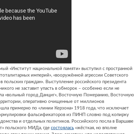
емый «Институт национальной памяти» выступил с пространной
тоталитарных империй», «вооружённой агрессии Советского
 польских граждан». Выступление российского президента
 никого не заставит упасть в обморок – особенно если не
ила «вольный город Данциг», Восточную Померанию, Восточную
ерритории, оперативно очищенные от миллионов
рошла примерно по «линии Керзона» 1918 года, что исключает
Формулировки фальсификаторов из ПИНП словно под копирку
едомства и отдельных политиков. Российского посла в Варшаве
нт» польского МИДа, где
состоялась
«жёсткая, но вполне