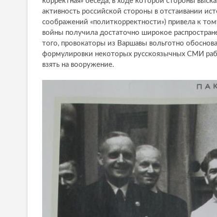
корректная» беседа, в ходе которой стороны выска
активность российской стороны в отстаивании ист
соображений «политкорректности») привела к том
войны получила достаточно широкое распростране
того, провокаторы из Варшавы вольготно обоснова
формулировки некоторых русскоязычных СМИ рабо
взять на вооружение.