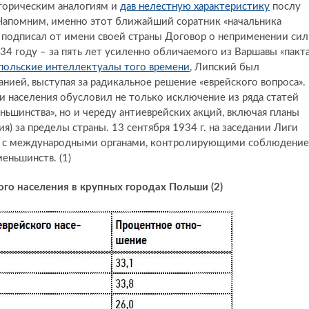
сторическим аналогиям и
дав нелестную характеристику
послу
апомним, именно этот ближайший соратник «начальника
а подписал от имени своей страны Договор о неприменении си
1934 году – за пять лет усиленно обличаемого из Варшавы «пакт
польские интеллектуалы того времени
, Липский был
анией, выступая за радикальное решение «еврейского вопроса».
и населения обусловил не только исключение из ряда статей
ьшинства», но и череду антиеврейских акций, включая планы
я) за пределы страны. 13 сентября 1934 г. на заседании Лиги
ва с международными органами, контролирующими соблюдение
еньшинств. (1)
го населения в крупных городах Польши (2)