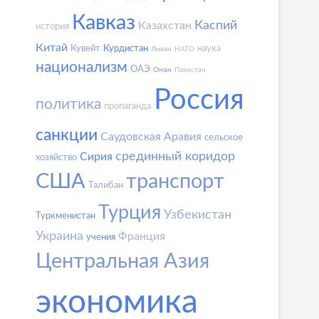
Кавказ
Каспий
Казахстан
история
Китай
Кувейт
Курдистан
наука
Ливан
НАТО
национализм
ОАЭ
Оман
Пакистан
Россия
политика
пропаганда
санкции
Саудовская Аравия
сельское
срединный коридор
Сирия
хозяйство
США
транспорт
Талибан
Турция
Узбекистан
Туркменистан
Украина
Франция
учения
Центральная Азия
экономика