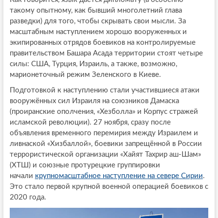
такому опытному, как бывший многолетний глава
разведки) для того, чтобы скрывать свои мысли. За
масштабным наступлением хорошо вооруженных и
экипированных отрядов боевиков на контролируемые
правительством Башара Асада территории стоят четыре
силы: США, Турция, Израиль, а также, возможно,
марионеточный режим Зеленского в Киеве.
Подготовкой к наступлению стали участившиеся атаки
вооружённых сил Израиля на союзников Дамаска
(проиранские ополчения, «Хезболла» и Корпус стражей
исламской революции). 27 ноября, сразу после
объявления временного перемирия между Израилем и
ливнаской «Хизбаллой», боевики запрещённой в России
террористической организации «Хайят Тахрир аш-Шам»
(ХТШ) и союзные протурецкие группировки
начали
крупномасштабное наступление на севере Сирии
.
Это стало первой крупной военной операцией боевиков с
2020 года.