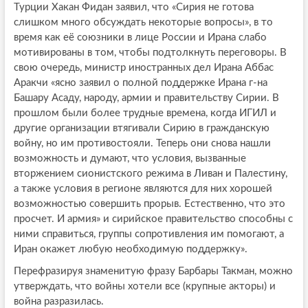
Турции Хакан Фидан заявил, что «Сирия не готова
слишком много обсуждать некоторые вопросы», в то
время как её союзники в лице России и Ирана слабо
мотивированы в том, чтобы подтолкнуть переговоры. В
свою очередь, министр иностранных дел Ирана Аббас
Аракчи «ясно заявил о полной поддержке Ирана г-на
Башару Асаду, народу, армии и правительству Сирии. В
прошлом были более трудные времена, когда ИГИЛ и
другие организации втягивали Сирию в гражданскую
войну, но им противостояли. Теперь они снова нашли
возможность и думают, что условия, вызванные
вторжением сионистского режима в Ливан и Палестину,
а также условия в регионе являются для них хорошей
возможностью совершить прорыв. Естественно, что это
просчет. И армия» и сирийское правительство способны с
ними справиться, группы сопротивления им помогают, а
Иран окажет любую необходимую поддержку».
Перефразируя знаменитую фразу Барбары Такман, можно
утверждать, что войны хотели все (крупные акторы) и
война разразилась.