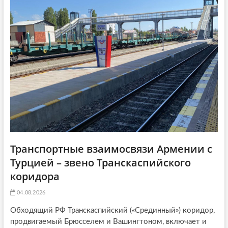
a
ь
я
t
я
:
i
:
o
n
Транспортные взаимосвязи Армении с
Турцией – звено Транскаспийского
коридора
04.08.2026
Обходящий РФ Транскаспийский («Срединный») коридор,
продвигаемый Брюсселем и Вашингтоном, включает и