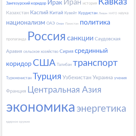
Кавказ
Иран
Ирак
Зангезурский коридор
история
Каспий
Казахстан
Китай
Кувейт
Курдистан
наука
Ливан
НАТО
политика
национализм
ОАЭ
Оман
Пакистан
Россия
санкции
Саудовская
пропаганда
срединный
Аравия
Сирия
сельское хозяйство
США
транспорт
коридор
Талибан
Турция
Узбекистан
Украина
Туркменистан
учения
Центральная Азия
Франция
экономика
энергетика
ядерное оружие