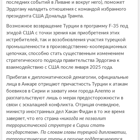
последних событий в Ливане и вокруг него), поможет
Эрдогану наладить отношения с командой избранного
президента США Дональда Трампа.
Возможное возвращение Турции в программу F-35 под
эгидой США с точки зрения как приобретения этих
истребителей, так и возобновления участия турецкой
промышленности в производственно-кооперационных
цепочках, способно стать существенным изменением
стратегического подхода правительства Эрдогана к
взаимодействию с США после января 2025 года.
Прибегая к дипломатической демагогии, официальные
лица в Анкаре отрицают причастность Турции к атакам
боевиков в Сирии и захвату ими города Алеппо и
разглагольствуют лишь о мерах предосторожности в
связи с эскалацией конфликта. Отрицая очевидное,
министр иностранных дел Хакан Фидан в то же время
заверяет, что его страна
«никогда не позволит
террористической структуре в Сирии стать
государством». По словам главы турецкой дипломатии,
террористические группы в регионе поддерживаются