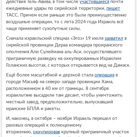
действия Тель-Авива, в том числе
участившиеся
почти
ежедневные удары по сирийской территории,
пишет
ТАСС. Причем если раньше это были преимущественно
воздушные операции, то с лета 2024 года Израиль всё
чаще применяет сухопутные силы.
Сначала израильский спецназ «Эгоз» 19 июля
захватил
в
сирийской провинции Дераа командира проиранского
ополчения Али Сулеймана аль-Аси, осуществлявшего
приграничную разведку на оккупированных Израилем
Голанских высотах, с которых открывается вид на Дамаск.
Ещё более масштабной и дерзкой стала
операция
в
городе Масьяф на северо-западе провинции Хама,
расположенном в 40 км от границы. 8 сентября
израильтяне высадили там десант, чтобы уничтожить
местный завод, предположительно, выпускавший
иранские БПЛА и ракеты.
И, наконец, в октябре – ноябре Израиль перешел от
разовых операций к полноценному
вторжению,
оккупировав
крупный приграничный участок