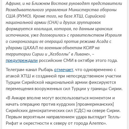
Африке, и на Ближнем Востоке руководят представители
Разведывательного управления Министерства обороны
США (РУМО). Кроме того, на базе ХТШ, Сирийской
национальной армии (СНА) и других группировок
формируется коалиция, которая, по данным иранских
источников, уже договорилась с правительством Израиля
о синхронизации ее операций против режима Асада с
ударами ЦАХАЛ по военным объектам КСИР на
территории Сирии и „Хезболлы“ в Ливане»
, –
предупреждали
российские СМИ в октябре этого года.
Телеграм-канал Рыбарь
отмечает
, что одновременно с
атакой ХТШ и созданной при непосредственном участии
Турции Сирийской национальной армии фиксируются
перемещения вооруженных сил Турции у границы Сирии.
«В Анкаре вполне могут воспользоваться моментом и
начать операцию против курдских [проамериканских]
Сирийских демократических сил (СДС) на севере Сирии.
Первым вероятным направлением удара выглядит Телль-
Рифат и окрестности к северу от города Алеппо».