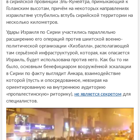
в сирийской провинции Эль-Кунейтра, примыкающий к
Голанским высотам, причём на некоторых направлениях
израильтяне углубились вглубь сирийской территории на
несколько километров.
Удары Израиля по Сирии участились параллельно
расширению его операций против шиитской военно-
политической организации «Хизбалла», располагающей
там серьёзной инфраструктурой, которая, как опасается
Израиль, будет использована против него. Как бы то ни
было, основным бенефициаром вооружённой эскалации
в Сирии по факту выглядит Анкара, взаимодействие
которой (пусть и опосредованное, невзирая на
ориентированную на внутреннюю аудиторию
«пропалестинскую» риторику),
не является секретом
для
специалистов.