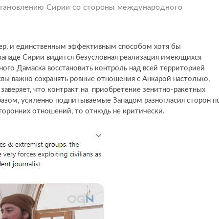
становлению Сирии со стороны международного
тер, и единственным эффективным способом хотя бы
западе Сирии видится безусловная реализация имеющихся
ого Дамаска восстановить контроль над всей территорией
квы важно сохранять ровные отношения с Анкарой настолько,
заверяет, что контракт на приобретение зенитно-ракетных
разом, усиленно подпитываемые Западом разногласия сторон п
торонних отношений, то отнюдь не критически.