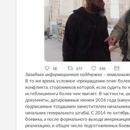
Западная информационная поддержка – немаловаж
В то же время, условное «прекращение огня» бол
конфликта, сторонников которой, если судить по
истеблишмента более чем хватает. В частности, ш
документы, датированные июнем 2016 года (канун 
подписанные тогдашним заместителем начальника
начальник генерального штаба). С 2014 по октяб
боевика, а после формального выхода американц
реализацию, и общее число подготовленных боевик