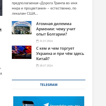
предполагаемая «Дорога Трампа во имя
мира и процветания» – естественно, по
лекалам США...
Атомная дилемма
и
Армении: чему учит
опыт Болгарии?
31.07.2026
С кем и чем торгует
Украина и при чём здесь
Китай?
28.07.2026
о
ра
е
TELEGRAM