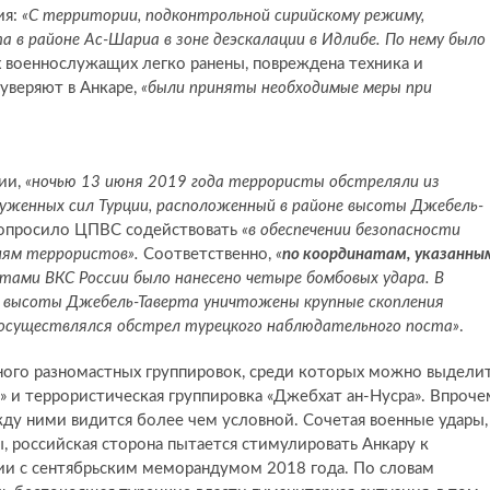
ия:
«С территории, подконтрольной сирийскому режиму,
 в районе Ас-Шариа в зоне деэскалации в Идлибе. По нему было
х военнослужащих легко ранены, повреждена техника и
 уверяют в Анкаре,
«были приняты необходимые меры при
ии,
«ночью 13 июня 2019 года террористы обстреляли из
уженных сил Турции, расположенный в районе высоты Джебель-
попросило ЦПВС содействовать
«в обеспечении безопасности
циям террористов».
Соответственно,
«
по координатам, указанны
етами ВКС России было нанесено четыре бомбовых удара. В
и высоты Джебель-Таверта уничтожены крупные скопления
х осуществлялся обстрел турецкого наблюдательного поста»
.
ного разномастных группировок, среди которых можно выдели
и террористическая группировка «Джебхат ан-Нусра». Впроче
жду ними видится более чем условной. Сочетая военные удары,
, российская сторона пытается стимулировать Анкару к
вии с сентябрьским меморандумом 2018 года. По словам