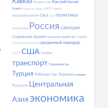
Кавказ
Каспий
Казахстан
Китай
Кувейт
НАТО
наука
Курдистан
Ливан
политика
национализм
ОАЭ
ОВД
Россия
санкции
пропаганда
Саудовская Аравия
Сирия
сельское хозяйство
срединный коридор
Средиземноморье
о
США
СССР
Талибан
транспорт
Туркменистан
Турция
Узбекистан
Украина
учения
Центральная
Франция
экономика
Азия