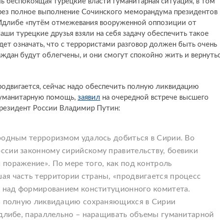
ль беспокоящая турецкие власти гуманитарная ситуация, в том
ерез полное выполнение Сочинского меморандума президентов
 Идлибе «путём отмежевания вооруженной оппозиции от
ши турецкие друзья взяли на себя задачу обеспечить такое
дет означать, что с террористами разговор должен быть очень
ждан будут облегчены, и они смогут спокойно жить и вернуть
родвигается, сейчас надо обеспечить полную ликвидацию
 гуманитарную помощь,
заявил
на очередной встрече высшего
Президент России Владимир Путин:
родным терроризмом удалось добиться в Сирии. Во
ссии законному сирийскому правительству, боевики
поражение». По мере того, как под контроль
ая часть территории страны, «продвигается процесс
а над формированием конституционного комитета.
ть полную ликвидацию сохраняющихся в Сирии
Идлибе, параллельно – наращивать объемы гуманитарной