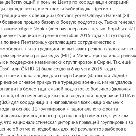
здан действующий и поныне Центр по координации операций
цы, прежде всего, в местности Байирбуджак (регион
традиционных операций» (Konvansiyonel Olmayan Harekat (2))
 боевиков прошло базовую боевую подготовку. Также генерал
ванием «Agate Noble» (военная операция с целью борьбы с «ИГ
рикано-турецкой встрече в сентябре 2015 года в Штутгарте).
а по вине Пентагона, укрепляющего сотрудничество с
мообороны», что традиционно вызывает резкое недовольство 
премьер-министра, разведку (MIT) и Министерство иностранных
ых к поддержке наемнических группировок в Сирии. Так, ещё
t Üssü, или ÖKHÜ-2) была создана 6 августа 2015 года в
дготовки «повстанцев» для севера Сирии («большой Идлиб»,
ерийское огневое прикрытие турецких военных, им не удалось
 он видит в более тщательной подготовке боевиков (включая
ителей, обеспечении адекватной воздушной поддержки США и
gücü) для координации и направления всех «национальных
 года на основе 11 группировок «Национального фронта
й реализации подобного рода планов (разумеется, с учётом
, что националистическая риторика правящей группировки во
шение об отмене неудобных для неё результатов выборов в
3)), ещё более уменьшает шансы на безусловную