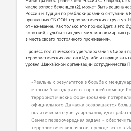
министра иностранных дел России С. Лаврова, сто
числе вопрос беженцев (2), может быть решена ч
России и Турции по разблокированию ситуации в
признанных СБ ООН террористических структур. На
отмежевание. Как только это произойдет, а это бу
короткий, судьбы этих двух миллионов мирных гра
в места своего постоянного проживания».
Процесс политического урегулирования в Сирии п
террористических очагов в Идлибе и наращивать
уровня Шанхайской организации сотрудничества 
«Реальных результатов в борьбе с междуна
многом благодаря всесторонней помощи Ро
террористических формирований потерпели 
официального Дамаска возвращается больш
политического урегулирования, идет работ
Сейчас первоочередная задача – обеспечи
террористических очагов, прежде всего в 