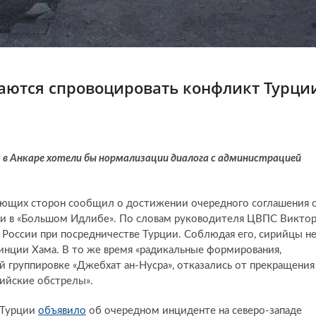
аются спровоцировать конфликт Турци
, в Анкаре хотели бы нормализации диалога с администрацией
ующих сторон сообщил о достижении очередного соглашения 
ции в «Большом Идлибе». По словам руководителя ЦВПС Викто
 России при посредничестве Турции. Соблюдая его, сирийцы н
инции Хама. В то же время «радикальные формирования,
й группировке «Джебхат ан-Нусра», отказались от прекращения
ийские обстрелы».
 Турции
объявило
об очередном инциденте на северо-западе