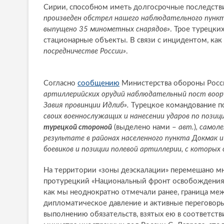
Сирии, способном иметь долгосрочные последств
произведен обстрел нашего наблюдательного пункта
выпущено 35 минометных снарядов»
. Трое турецки
стационарные объекты. В связи с инцидентом, как
посредничестве России»
.
Согласно
сообщению
Министерства обороны Росс
артиллерийских орудий наблюдательный пост воор
Завия провинции Идлиб».
Турецкое командование 
своих военнослужащих и нанесении ударов по пози
турецкой стороной
(выделено нами –
авт.
)
, самол
результате в районах населенного пункта Докмак 
боевиков и позиции полевой артиллерии, с которы
На территории «зоны деэскалации» перемешано м
протурецкий «Национальный фронт освобождения» 
как мы неоднократно отмечали ранее, граница ме
дипломатическое давление и активные переговоры
выполнению обязательств, взятых ею в соответст