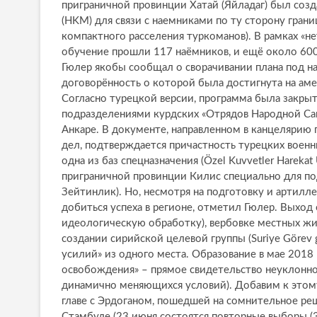
приграничной провинции Хатай (Яйладаг) был со
(HKM) для связи с наемниками по ту сторону грани
компактного расселения туркоманов). В рамках «не
обучение прошли 117 наёмников, и ещё около 600
Гюлер якобы сообщал о сворачивании плана под наз
договорённость о которой была достигнута на аме
Согласно турецкой версии, программа была закрыт
подразделениями курдских «Отрядов Народной Са
Анкаре. В документе, направленном в канцелярию 
дел, подтверждается причастность турецких военн
одна из баз спецназначения (Özel Kuvvetler Hareka
приграничной провинции Килис специально для по
Зейтинлик). Но, несмотря на подготовку и артилл
добиться успеха в регионе, отметил Гюлер. Выход
идеологическую обработку), вербовке местных ж
создании сирийской целевой группы (Suriye Görev 
усилий» из одного места. Образование в мае 2018
освобождения» – прямое свидетельство неуклонно
динамично меняющихся условий). Добавим к этому
главе с Эрдоганом, пошедшей на сомнительное ре
Стамбуле (23 июня состоятся повторные выборы (