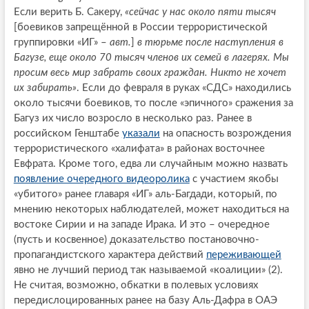
Если верить Б. Сакеру,
«сейчас у нас около пяти тысяч
[боевиков запрещённой в России террористической
группировки «ИГ» –
авт.
]
в тюрьме после наступления в
Багузе, еще около 70 тысяч членов их семей в лагерях. Мы
просим весь мир забрать своих граждан. Никто не хочет
их забирать»
. Если до февраля в руках «СДС» находились
около тысячи боевиков, то после «эпичного» сражения за
Багуз их число возросло в несколько раз. Ранее в
российском Генштабе
указали
на опасность возрождения
террористического «халифата» в районах восточнее
Евфрата. Кроме того, едва ли случайным можно назвать
появление очередного видеоролика
с участием якобы
«убитого» ранее главаря «ИГ» аль-Багдади, который, по
мнению некоторых наблюдателей, может находиться на
востоке Сирии и на западе Ирака. И это – очередное
(пусть и косвенное) доказательство постановочно-
пропагандистского характера действий
переживающей
явно не лучший период так называемой «коалиции» (2).
Не считая, возможно, обкатки в полевых условиях
передислоцированных ранее на базу Аль-Дафра в ОАЭ