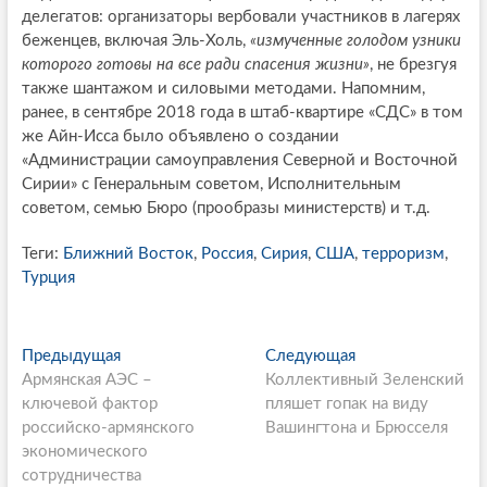
делегатов: организаторы вербовали участников в лагерях
беженцев, включая Эль-Холь,
«измученные голодом узники
которого готовы на все ради спасения жизни»
, не брезгуя
также шантажом и силовыми методами. Напомним,
ранее, в сентябре 2018 года в штаб-квартире «СДС» в том
же Айн-Исса было объявлено о создании
«Администрации самоуправления Северной и Восточной
Сирии» с Генеральным советом, Исполнительным
советом, семью Бюро (прообразы министерств) и т.д.
Теги:
Ближний Восток
,
Россия
,
Сирия
,
США
,
терроризм
,
Турция
P
Предыдущая
П
Следующая
С
Армянская АЭС –
р
Коллективный Зеленский
л
o
ключевой фактор
е
пляшет гопак на виду
е
s
российско-армянского
д
Вашингтона и Брюсселя
д
экономического
ы
у
t
сотрудничества
д
ю