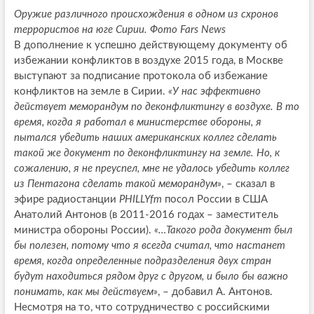
Оружие различного происхождения в одном из схронов
террористов на юге Сирии. Фото Fars News
В дополнение к успешно действующему документу об
избежании конфликтов в воздухе 2015 года, в Москве
выступают за подписание протокола об избежание
конфликтов на земле в Сирии.
«У нас эффективно
действует меморандум по деконфликтингу в воздухе. В то
время, когда я работал в министерстве обороны, я
пытался убедить наших американских коллег сделать
такой же документ по деконфликтингу на земле. Но, к
сожалению, я не преуспел, мне не удалось убедить коллег
из Пентагона сделать такой меморандум»
, – сказал в
эфире радиостанции
PHILLYfm
посол России в США
Анатолий Антонов (в 2011-2016 годах – заместитель
министра обороны России).
«…Такого рода документ был
бы полезен, потому что я всегда считал, что настанет
время, когда определенные подразделения двух стран
будут находиться рядом друг с другом, и было бы важно
понимать, как мы действуем»
, – добавил А. Антонов.
Несмотря на то, что сотрудничество с российскими