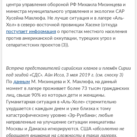
центра управления обороной РФ Михаила Мизинцева и
министра муниципального управления и экологии САР
Хусейна Махлюфа. Не лучше ситуация и в лагере «Аль-
Хол» в северо-восточной провинции Хасеке (откуда
поступает информация
о протестах местного населения
против американской оккупации, турецких угроз и
сепаратистских проектов (3)).
Встреча представителей сирийских кланов и племён Сирии
под эгидой «СДС». Айн Исса, 3 мая 2019 г. (см. сноску 3)
По
данным
М. Мизинцева и Х. Махлюфа, на данный
момент в лагере проживает более 73 тысяч гражданских
лиц, свыше 90% из которых дети и женщины.
Гуманитарная ситуация в «Аль-Холе» стремительно
ухудшается с каждым днем и уже близка к тому
катастрофическому уровню «Эр-Рукбана»; любые
направленные на улучшение ситуации инициативы
Москвы и Дамаска игнорируются. США
«абсолютно не
обращают внимания на сложности в таких лагерях,