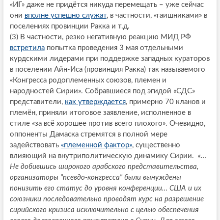
«ИГ» даже не придётся никуда перемещать – уже сейчас
они
вполне успешно служат
, в частности, «гаишниками» в
поселениях провинции Ракка и т.д.
(3) В частности, резко негативную реакцию МИД РФ
встретила
попытка проведения 3 мая отдельными
курдскими лидерами при поддержке западных кураторов
в поселении Айн-Иса (провинция Ракка) так называемого
«Конгресса родоплеменных союзов, племен и
народностей Сирии». Собравшиеся под эгидой «СДС»
представители,
как утверждается
, примерно 70 кланов и
племён, приняли итоговое заявление, исполненное в
стиле «за всё хорошее против всего плохого». Очевидно,
оппоненты Дамаска стремятся в полной мере
задействовать
«племенной фактор»
, существенно
влияющий на внутриполитическую динамику Сирии.
«…
Не добившись широкого арабского представительства,
организаторы "псевдо-конгресса" были вынуждены
понизить его статус до уровня конференции… США и их
союзники последовательно проводят курс на разрешение
сирийского кризиса исключительно с целью обеспечения