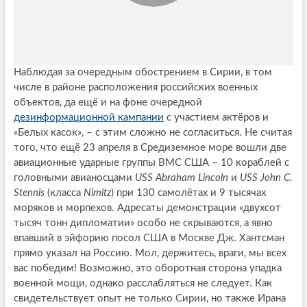
Наблюдая за очередным обострением в Сирии, в том
числе в районе расположения российских военных
объектов, да ещё и на фоне очередной
дезинформационной кампании
с участием актёров и
«Белых касок», – с этим сложно не согласиться. Не считая
того, что ещё 23 апреля в Средиземное море вошли две
авиационные ударные группы ВМС США – 10 кораблей с
головными авианосцами
USS Abraham Lincoln
и
USS John C.
Stennis
(класса
Nimitz
) при 130 самолётах и 9 тысячах
моряков и морпехов. Адресаты демонстрации «двухсот
тысяч тонн дипломатии» особо не скрываются, а явно
впавший в эйфорию посол США в Москве Дж. Хантсман
прямо указал на Россию. Мол, держитесь, враги, мы всех
вас победим! Возможно, это оборотная сторона упадка
военной мощи, однако расслабляться не следует. Как
свидетельствует опыт не только Сирии, но также Ирана