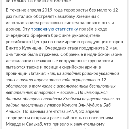
не только на Ближнем Востоке.
В течение апреля 2019 года террористы без малого 12
раз пытались обстрелять авиабазу Хмеймим с
использованием реактивных систем залпового огня и
дронов. Эту
тревожную статистику
привёл в ходе
очередного брифинга брифинге руководитель
российского Центра по примирению враждующих сторон
Виктор Купчишин. Очередная атака предпринята 2 мая,
она также была отражена. Собранные в идлибской «зоне
деэскалации» незаконные вооруженные группировки
пытаются также и позиции сирийской армии в
провинции Латакия:
«Так, из западных районов указанной
зоны с начала апреля этого года осуществлено 12
обстрелов, в том числе с использованием беспилотных
летательных аппаратов – восемь… По имеющимся
данным, обстрелы авиабазы Хмеймим осуществлялись из
района населенных пунктов Калъат Эль-Мудик и Баб
Атика»
. По данным агентства
SANA
, 30 апреля
террористы открыли ракетный огонь по поселениям
Мхарде и Сальхаб, что привело к значительному