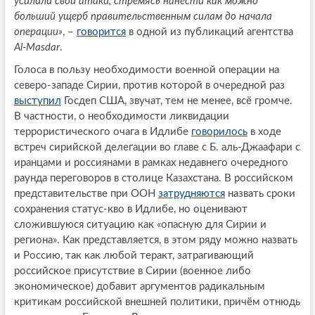
усилили свои атаки, стремясь нанести как можно
больший ущерб правительственным силам до начала
операции»
, –
говорится
в одной из публикаций агентства
Al-Masdar
.
Голоса в пользу необходимости военной операции на
северо-западе Сирии, против которой в очередной раз
выступил
Госдеп США, звучат, тем не менее, всё громче.
В частности, о необходимости ликвидации
террористического очага в Идлибе
говорилось
в ходе
встреч сирийской делегации во главе с Б. аль-Джаафари с
иранцами и россиянами в рамках недавнего очередного
раунда переговоров в столице Казахстана. В российском
представительстве при ООН
затрудняются
назвать сроки
сохранения статус-кво в Идлибе, но оценивают
сложившуюся ситуацию как «опасную для Сирии и
региона». Как представляется, в этом ряду можно назвать
и Россию, так как любой теракт, затрагивающий
российское присутствие в Сирии (военное либо
экономическое) добавит аргументов радикальным
критикам российской внешней политики, причём отнюдь