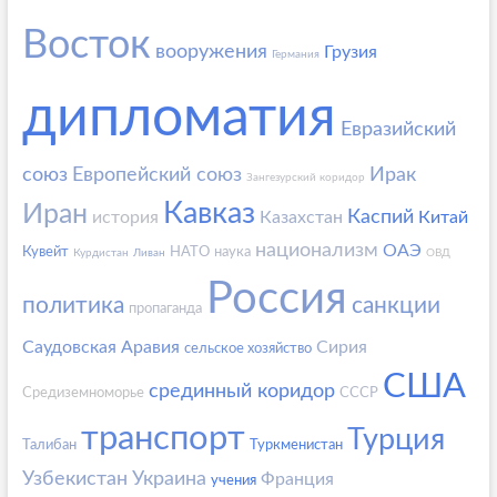
Восток
вооружения
Грузия
Германия
дипломатия
Евразийский
союз
Европейский союз
Ирак
Зангезурский коридор
Кавказ
Иран
Каспий
история
Казахстан
Китай
национализм
ОАЭ
Кувейт
НАТО
наука
Курдистан
Ливан
ОВД
Россия
политика
санкции
пропаганда
Саудовская Аравия
Сирия
сельское хозяйство
США
срединный коридор
Средиземноморье
СССР
транспорт
Турция
Талибан
Туркменистан
Узбекистан
Украина
Франция
учения