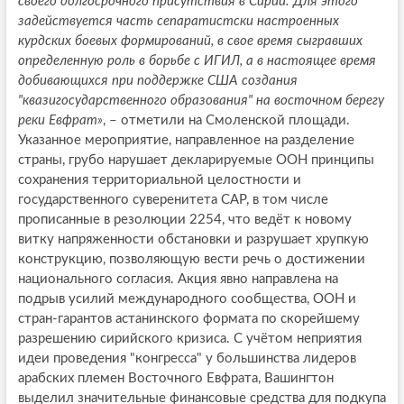
своего долгосрочного присутствия в Сирии. Для этого
задействуется часть сепаратистски настроенных
курдских боевых формирований, в свое время сыгравших
определенную роль в борьбе с ИГИЛ, а в настоящее время
добивающихся при поддержке США создания
"квазигосударственного образования" на восточном берегу
реки Евфрат»
, – отметили на Смоленской площади.
Указанное мероприятие, направленное на разделение
страны, грубо нарушает декларируемые ООН принципы
сохранения территориальной целостности и
государственного суверенитета САР, в том числе
прописанные в резолюции 2254, что ведёт к новому
витку напряженности обстановки и разрушает хрупкую
конструкцию, позволяющую вести речь о достижении
национального согласия. Акция явно направлена на
подрыв усилий международного сообщества, ООН и
стран-гарантов астанинского формата по скорейшему
разрешению сирийского кризиса. С учётом неприятия
идеи проведения "конгресса" у большинства лидеров
арабских племен Восточного Евфрата, Вашингтон
выделил значительные финансовые средства для подкупа