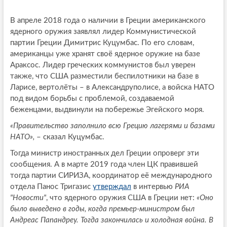
В апреле 2018 года о наличии в Греции американского
ядерного оружия заявлял лидер Коммунистической
партии Греции Димитрис Куцумбас. По его словам,
американцы уже хранят своё ядерное оружие на базе
Араксос. Лидер греческих коммунистов был уверен
также, что США разместили беспилотники на базе в
Ларисе, вертолёты – в Александруполисе, а войска НАТО
под видом борьбы с проблемой, создаваемой
беженцами, выдвинули на побережье Эгейского моря.
«Правительство заполнило всю Грецию лагерями и базами
НАТО»,
– сказал Куцумбас.
Тогда министр иностранных дел Греции опроверг эти
сообщения. А в марте 2019 года член ЦК правившей
тогда партии СИРИЗА, координатор её международного
отдела Панос Тригазис
утверждал
в интервью
РИА
"Новости"
, что ядерного оружия США в Греции нет:
«Оно
было выведено в годы, когда премьер-министром был
Андреас Папандреу. Тогда закончилась и холодная война. В