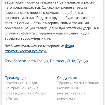
территории послужат гарантией от турецкой агрессии,
чего греки опасаются. Однако появление в Греции
американского ядерного оружия – ещё большая
опасность для них. Ведь это оружие будет направлено
против России, и базы с американскими атомными
бомбами в Греции станут целью при ответном ударе. А в
случае конфликта с Турцией – ещё мишенью и для
турецких вооружённых сил.
Владимир Малышев
, по материалам:
Фонд
стратегической культуры
Теги:
безопасность
,
Греция
,
Пентагон
,
США
,
Турция
P
Предыдущая
П
Следующая
С
Стратегия США для
р
Турция и Россия в Ливии:
л
o
Центральной Азии в
е
напряжённый
е
s
противодействии России
д
нейтралитет или
д
и Китаю
ы
конфликт?
у
t
д
ю