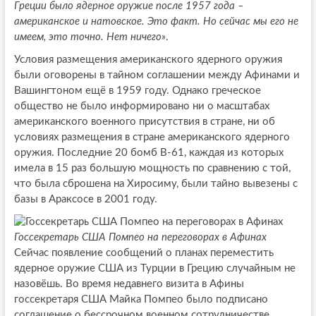
Греции было ядерное оружие после 1957 года –
американское и натовское. Это факт. Но сейчас мы его не
имеем, это точно. Нет ничего»
.
Условия размещения американского ядерного оружия
были оговорены в тайном соглашении между Афинами и
Вашингтоном ещё в 1959 году. Однако греческое
общество не было информировано ни о масштабах
американского военного присутствия в стране, ни об
условиях размещения в стране американского ядерного
оружия. Последние 20 бомб B-61, каждая из которых
имела в 15 раз большую мощность по сравнению с той,
что была сброшена на Хиросиму, были тайно вывезены с
базы в Араксосе в 2001 году.
Госсекретарь США Помпео на переговорах в Афинах
Сейчас появление сообщений о планах переместить
ядерное оружие США из Турции в Грецию случайным не
назовёшь. Во время недавнего визита в Афины
госсекретаря США Майка Помпео было подписано
соглашение о бессрочном военном сотрудничестве