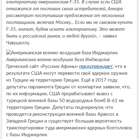
альтернативу американским F-35. В случае если США
откажутся от поставок своих истребителей, Анкара
рассмотрит поступившие предложения от нескольких
поставщиков, включая Москву… Если мы не сможем купить
F-35, значит, будем искать альтернативу. Это может
быть и российский рынок, и любой другой»,
– заявил
Чавушоглу.
Американская военно-воздушая база Инджирлик
Греческий сайт «Русские Афины»
предупреждает
, что в
результате США могут перевести своё ядерное оружие
из Турции на территорию Греции. Ещё в 2017 году
депутаты парламента Греции от компартии заявили, что,
по их информации, США прорабатывают вывоз с
турецкой военной базы 50 водородных бомб B-61 на
территорию Греции. Депутаты подчеркнули, что
проводится реконструкция военной базы Араксос в
Западной Греции и существует большая вероятность
транспортировки туда американских ядерных боеголовок
с базы Инджирлик.