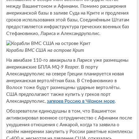
между Вашингтоном и Афинами. Помимо расширения
американской базы в заливе Суда на Крите и продления
сроков использования этой базы, Соединённым Штатам
предоставляется инфраструктура греческих военных баз
Стефановикио, Лариса и Александруполис.
Корабли ВМС США на острове Крит
На авиабазе 110-го авиакрыла в Ларисе уже размещены
американские БПЛА
MQ-9 Reaper
. В порту
Александруполис на севере Греции планируется новая
американская вертолётная база. В Стефановикио в
Волосе тоже будут размещены ударные вертолёты.
США предполагают также купить у греков порт
Александруполис,
заперев Россию в Чёрном море
.
Обозреватели единодушны в том, что Вашингтон
активизировал военное сотрудничество с Афинами после
ухудшения отношения с Анкарой, когда та заявила о
своём намерении закупить у России ракетные комплексы
С-400 и, несмотря на давление США, отказалась