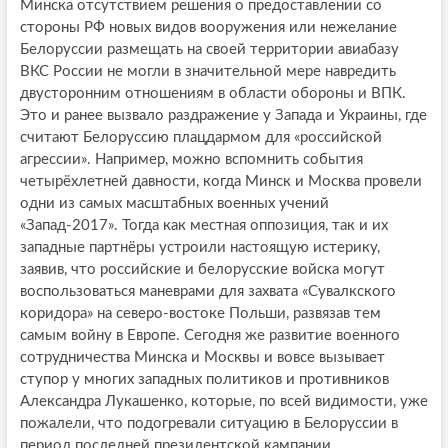
Минска отсутствием решения о предоставлении со
стороны РФ новых видов вооружения или нежелание
Белоруссии размещать на своей территории авиабазу
ВКС России не могли в значительной мере навредить
двусторонним отношениям в области обороны и ВПК.
Это и ранее вызвало раздражение у Запада и Украины, где
считают Белоруссию плацдармом для «российской
агрессии». Например, можно вспомнить события
четырёхлетней давности, когда Минск и Москва провели
одни из самых масштабных военных учений
«Запад-2017». Тогда как местная оппозиция, так и их
западные партнёры устроили настоящую истерику,
заявив, что российские и белорусские войска могут
воспользоваться маневрами для захвата «Сувалкского
коридора» на северо-востоке Польши, развязав тем
самым войну в Европе. Сегодня же развитие военного
сотрудничества Минска и Москвы и вовсе вызывает
ступор у многих западных политиков и противников
Александра Лукашенко, которые, по всей видимости, уже
пожалели, что подогревали ситуацию в Белоруссии в
период последней президентской кампании.