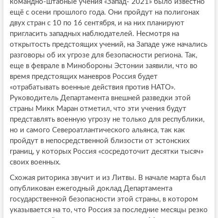
командно-штабные учения «Запад- 2021» было известно
ещё с осени прошлого года. Они пройдут на полигонах
двух стран с 10 по 16 сентября, и на них планируют
пригласить западных наблюдателей. Несмотря на
открытость предстоящих учений, на Западе уже начались
разговоры об их угрозе для безопасности региона. Так,
еще в феврале в Минобороны Эстонии заявили, что во
время предстоящих маневров Россия будет
«отрабатывать военные действия против НАТО».
Руководитель Департамента внешней разведки этой
страны Микк Маран отметил, что эти учения будут
представлять военную угрозу не только для республики,
но и самого Североатлантического альянса, так как
пройдут в непосредственной близости от эстонских
границ, у которых Россия «сосредоточит десятки тысяч»
своих военных.
Схожая риторика звучит и из Литвы. В начале марта был
опубликован ежегодный доклад Департамента
государственной безопасности этой страны, в котором
указывается на то, что Россия за последние месяцы резко