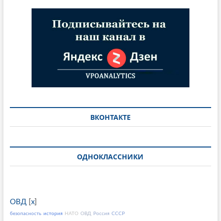
ВКОНТАКТЕ
ОДНОКЛАССНИКИ
ОВД
[
x
]
безопасность
история
НАТО
ОВД
Россия
СССР