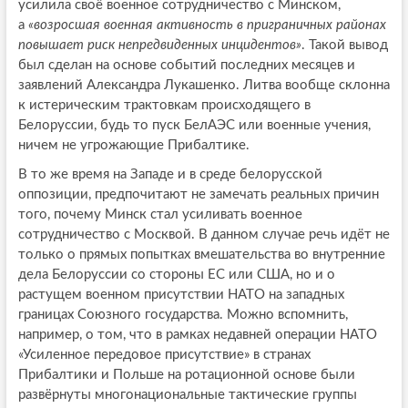
усилила своё военное сотрудничество с Минском,
а
«возросшая военная активность в приграничных районах
повышает риск непредвиденных инцидентов»
. Такой вывод
был сделан на основе событий последних месяцев и
заявлений Александра Лукашенко. Литва вообще склонна
к истерическим трактовкам происходящего в
Белоруссии, будь то пуск БелАЭС или военные учения,
ничем не угрожающие Прибалтике.
В то же время на Западе и в среде белорусской
оппозиции, предпочитают не замечать реальных причин
того, почему Минск стал усиливать военное
сотрудничество с Москвой. В данном случае речь идёт не
только о прямых попытках вмешательства во внутренние
дела Белоруссии со стороны ЕС или США, но и о
растущем военном присутствии НАТО на западных
границах Союзного государства. Можно вспомнить,
например, о том, что в рамках недавней операции НАТО
«Усиленное передовое присутствие» в странах
Прибалтики и Польше на ротационной основе были
развёрнуты многонациональные тактические группы