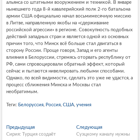
альянса со штатными вооружением и техникой. В январе
нынешнего года 8-й кавалерийский полк 2-го батальона
армии США официально начал восьмимесячную миссию
в Литве, направленную якобы на «сдерживание
российской агрессии» в регионе. Совокупность подобных
действий западных стран и является одной из основных
причин того, что Минск всё больше стал двигаться в
сторону России. Проще говоря, Запад и его агенты
влияния в Белоруссии, стремясь оторвать республику от
РФ, сами спровоцировали обратный эффект, который
сейчас и пытаются нивелировать любыми способами.
Однако, по всей видимости, сделать это уже не удастся, а
процесс сближения Минска и Москвы стал
необратимым.
Теги:
Белоруссия
,
Россия
,
США
,
учения
P
Предыдущая
П
Следующая
С
Сирия: Турция создаёт
р
Суэцкому каналу нужны
л
o