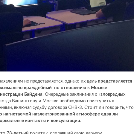
заявлениям не представляется, однако их
цель представляется
аксимально враждебный по отношению к Москве
нистрации Байдена
. Очередные заклинания о «зловредных
, когда Вашингтону и Москве необходимо приступить к
ями, включая судьбу договора СНВ-3. Стоит ли говорить, что
но нагнетаемой наэлектризованной атмосфере едва ли
ормальные контакты и консультации
.
что 78-летний политик, сделавший свою карьеру