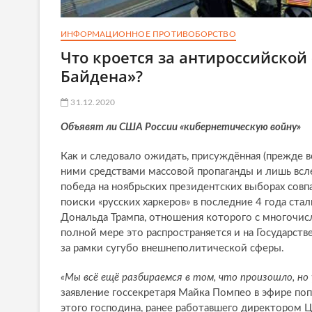
ИНФОРМАЦИОННОЕ ПРОТИВОБОРСТВО
Что кроется за антироссийской
Байдена»?
31.12.2020
Объявят ли США России «кибернетическую войну»
Как и следовало ожидать, присуждённая (прежде в
ними средствами массовой пропаганды и лишь вс
победа на ноябрьских президентских выборах совп
поиски «русских харкеров» в последние 4 года ста
Дональда Трампа, отношения которого с многочис
полной мере это распространяется и на Государст
за рамки сугубо внешнеполитической сферы.
«Мы всё ещё разбираемся в том, что произошло, но
заявление госсекретаря Майка Помпео в эфире поп
этого господина, ранее работавшего директором 