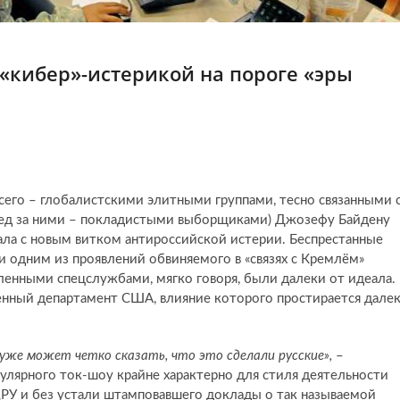
 «кибер»-истерикой на пороге «эры
сего – глобалистскими элитными группами, тесно связанными 
лед за ними – покладистыми выборщиками) Джозефу Байдену
ала с новым витком антироссийской истерии. Беспрестанные
ли одним из проявлений обвиняемого в «связях с Кремлём»
ленными спецслужбами, мягко говоря, были далеки от идеала.
венный департамент США, влияние которого простирается дале
 уже может четко сказать, что это сделали русские»,
–
улярного ток-шоу крайне характерно для стиля деятельности
ЦРУ и без устали штамповавшего доклады о так называемой