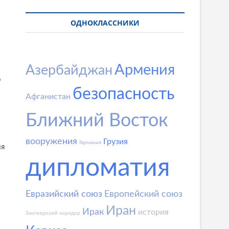
ОДНОКЛАССНИКИ
Армения
Азербайджан
о
безопасность
Афганистан
Ближний Восток
вооружения
Грузия
Германия
ия
дипломатия
Евразийский союз
Европейский союз
Иран
Ирак
история
Зангезурский коридор