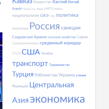
Кавказ
Каспий
Казахстан
Китай
й
Кувейт
НАТО
наука
Курдистан
Ливан
политика
национализм
ОАЭ
ОВД
Россия
санкции
пропаганда
Саудовская Аравия
Сирия
сельское хозяйство
срединный коридор
Средиземноморье
США
СССР
Талибан
транспорт
Туркменистан
Турция
Узбекистан
Украина
учения
Центральная
Франция
экономика
Азия