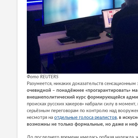
Фото REUTERS
Разумеется, никаких доказательств сенсационным 
очевидной – понадёжнее «прогарантировать» м
внешнеполитический курс формирующейся адми
происках русских хакеров» набрали силу в момент
серьёзным переговорам по контролю над вооружени
несмотря на
отдельные голоса реалистов
,
в искус
возможны не только формальные, но даже и неф
До последнего времени имелась робкая надежда, 