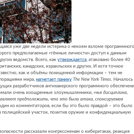
аяся уже две недели истерика о некоем взломе программног
торого предполагаемые «тёмные личности» доступ к данным
других ведомств. Всего, как
утверждается
, атаковано более 40
итанских, канадских, израильских и других. И хотя точное
известно, как и объёмы похищенной информации – тем не
рпорациями мира,
нагнетает панику
The New York Times
. Началось
дущих разработчиков антихакерского программного обеспечен
зломали очень изощренные злоумышленники,
«чья дисциплина,
авляют предположить, что это была атака, спонсируемая
 один из комментаторов, если бы это было правдой – это было
ь в полицейский участок, похитив оружие и конфиденциальную
зопасности рассказали конгрессменам о кибератаках, реакция