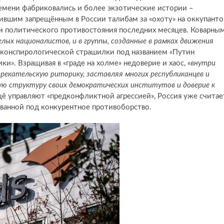
ремени фабриковались и более экзотические истории –
тившим запрещённым в России талибам за «охоту» на оккупанто
ии политического противостояния последних месяцев. Коварны
елых националистов, и в группы, созданные в рамках движения
конспирологической страшилки под названием «Путин
и». Взращивая в «граде на холме» недоверие и хаос,
«внутри
рекательскую риторику, заставляя многих республиканцев и
ю структуру своих демократических институтов и доверие к
ещё управляют «предконфликтной агрессией», Россия уже считае
ованной под конкурентное противоборство.