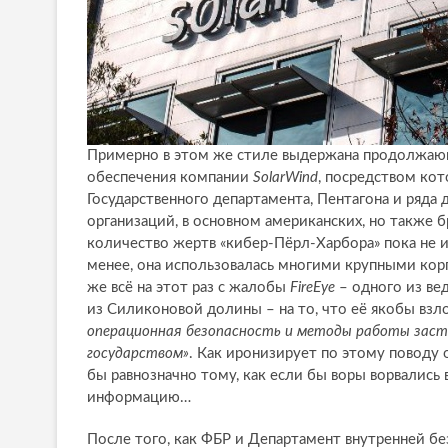
Примерно в этом же стиле выдержана продолжающ
обеспечения компании
SolarWind
, посредством ко
Государственного департамента, Пентагона и ряда 
организаций, в основном американских, но также бр
количество жертв «кибер-Пёрл-Харбора» пока не 
менее, она использовалась многими крупными ко
же всё на этот раз с жалобы
FireEye
– одного из ве
из Силиконовой долины – на то, что её якобы в
операционная безопасность и методы работы заст
государством»
. Как иронизирует по этому поводу
бы равнозначно тому, как если бы воры ворвалис
информацию…
После того, как ФБР и Департамент внутренней бе