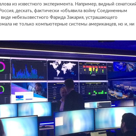
влова из известного эксперимента. Например, видный сенатски
Россия, дескать, фактически «объявила войну Соединенным
 виде небезызвестного Фарида Закария, устрашающего
ломала не только компьютерные системы американцев, но и, ни