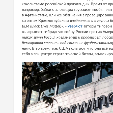
«экосистеме российской пропаганды». Время от в
например, байки о зловещих «русских», якобы пла
в Афганистане, или же обвинения в провоцирован
«агентам Кремля»
«удалось внедриться и в группы б
BLM (Black Lives Matter)»
, –
уверяют
авторы типовой 
выигрывает гибридную войну России против Америк
таких групп Россия навязывает и продвигает подст
демократов ставить под сомнение фундаментальну
ним»
. В то время как США полагают, что они всё 
себя в эпицентре стратегической битвы, замаскир