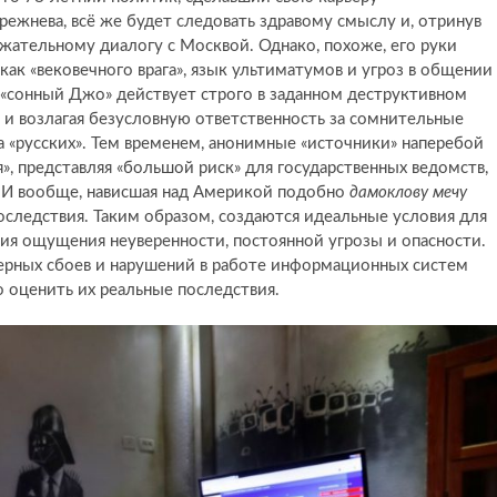
ежнева, всё же будет следовать здравому смыслу и, отринув
жательному диалогу с Москвой. Однако, похоже, его руки
как «вековечного врага», язык ультиматумов и угроз в общении 
«сонный Джо» действует строго в заданном деструктивном
 и возлагая безусловную ответственность за сомнительные
а «русских». Тем временем, анонимные «источники» наперебой
, представляя «большой риск» для государственных ведомств,
 И вообще, нависшая над Америкой подобно
дамоклову мечу
следствия. Таким образом, создаются идеальные условия для
я ощущения неуверенности, постоянной угрозы и опасности.
рных сбоев и нарушений в работе информационных систем
о оценить их реальные последствия.