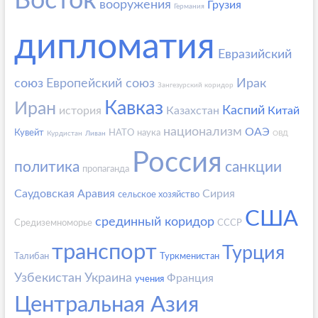
Восток
вооружения
Грузия
Германия
дипломатия
Евразийский
союз
Европейский союз
Ирак
Зангезурский коридор
Кавказ
Иран
Каспий
история
Казахстан
Китай
национализм
ОАЭ
Кувейт
НАТО
наука
Курдистан
Ливан
ОВД
Россия
политика
санкции
пропаганда
Саудовская Аравия
Сирия
сельское хозяйство
США
срединный коридор
Средиземноморье
СССР
транспорт
Турция
Талибан
Туркменистан
Узбекистан
Украина
Франция
учения
Центральная Азия