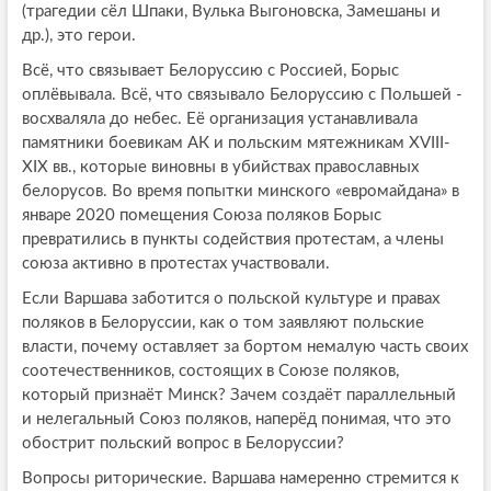
(трагедии сёл Шпаки, Вулька Выгоновска, Замешаны и
др.), это герои.
Всё, что связывает Белоруссию с Россией, Борыс
оплёвывала. Всё, что связывало Белоруссию с Польшей -
восхваляла до небес. Её организация устанавливала
памятники боевикам АК и польским мятежникам XVIII-
XIX вв., которые виновны в убийствах православных
белорусов. Во время попытки минского «евромайдана» в
январе 2020 помещения Союза поляков Борыс
превратились в пункты содействия протестам, а члены
союза активно в протестах участвовали.
Если Варшава заботится о польской культуре и правах
поляков в Белоруссии, как о том заявляют польские
власти, почему оставляет за бортом немалую часть своих
соотечественников, состоящих в Союзе поляков,
который признаёт Минск? Зачем создаёт параллельный
и нелегальный Союз поляков, наперёд понимая, что это
обострит польский вопрос в Белоруссии?
Вопросы риторические. Варшава намеренно стремится к