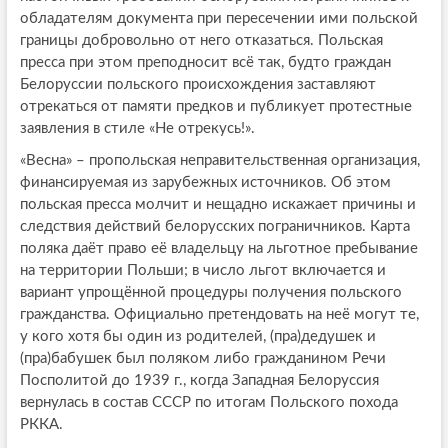
обладателям документа при пересечении ими польской
границы добровольно от него отказаться. Польская
пресса при этом преподносит всё так, будто граждан
Белоруссии польского происхождения заставляют
отрекаться от памяти предков и публикует протестные
заявления в стиле «Не отрекусь!».
«Весна» – пропольская неправительственная организация,
финансируемая из зарубежных источников. Об этом
польская пресса молчит и нещадно искажает причины и
следствия действий белорусских пограничников. Карта
поляка даёт право её владельцу на льготное пребывание
на территории Польши; в число льгот включается и
вариант упрощённой процедуры получения польского
гражданства. Официально претендовать на неё могут те,
у кого хотя бы один из родителей, (пра)дедушек и
(пра)бабушек был поляком либо гражданином Речи
Посполитой до 1939 г., когда Западная Белоруссия
вернулась в состав СССР по итогам Польского похода
РККА.