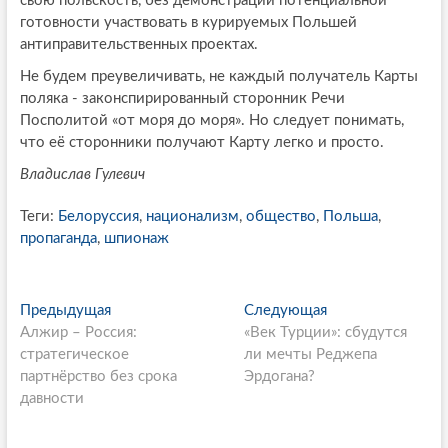
свою польскость, без демонстрации потенциальной
готовности участвовать в курируемых Польшей
антиправительственных проектах.
Не будем преувеличивать, не каждый получатель Карты
поляка - законспирированный сторонник Речи
Посполитой «от моря до моря». Но следует понимать,
что её сторонники получают Карту легко и просто.
Владислав Гулевич
Теги:
Белоруссия
,
национализм
,
общество
,
Польша
,
пропаганда
,
шпионаж
P
Предыдущая
П
Следующая
С
Алжир – Россия:
р
«Век Турции»: сбудутся
л
o
стратегическое
е
ли мечты Реджепа
е
s
партнёрство без срока
д
Эрдогана?
д
давности
ы
у
t
д
ю
n
у
щ