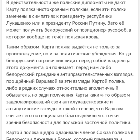
В действительности же польские дипломаты не дают
Карту поляка чистокровным полякам, если эти поляки
замечены в симпатиях к президенту республики
Лукашенко или к президенту России Путину. Зато её
может получить белорусский оппозиционер-русофоб, в
котором вообще не течёт польская кровь.
Таким образом, Карта поляка выдаётся не только за
происхождение, но и за политические убеждения. Когда
белорусский пограничник видит перед собой владельца
этого документа, он понимает: перед ним либо
белорусский гражданин антиправительственных взглядов,
поощрённый Варшавой за эти взгляды Картой поляка,
либо в редких случаях относительно аполитичный
обыватель, но ради получения Карты каким-то образом
задекларировавший свои антилукашенковские и
антипутинские взгляды в такой степени, что Варшава
считает его потенциально благонадёжным с точки
зрения безопасности для польской восточной политики.
Картой поляка щедро одаривали членов Союза поляков в
Белоруссии Анжелики Борыс, который признавала и