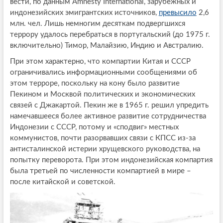
вести, по данным Amnesty International, зарубежных и
индонезийских эмигрантских источников,
превысило
2,6
млн. чел. Лишь немногим десяткам подвергшихся
террору удалось перебраться в португальский (до 1975 г.
включительно) Тимор, Малайзию, Индию и Австралию.
При этом характерно, что компартии Китая и СССР
ограничивались информационными сообщениями об
этом терроре, поскольку на кону было развитие
Пекином и Москвой политических и экономических
связей с Джакартой. Пекин же в 1965 г. решил упредить
намечавшееся более активное развитие сотрудничества
Индонезии с СССР, потому и «сподвиг» местных
коммунистов, почти разорвавших связи с КПСС из-за
антисталинской истерии хрущевского руководства, на
попытку переворота. При этом индонезийская компартия
была третьей по численности компартией в мире –
после китайской и советской.