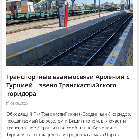
i
o
n
Транспортные взаимосвязи Армении с
Турцией – звено Транскаспийского
коридора
04.08.2026
Обходящий РФ Транскаспийский («Срединный») коридор,
продвигаемый Брюсселем и Вашингтоном, включает и
транспортное / транзитное сообщение Армении с
Турцией, на что нацелена и предполагаемая «Дорога