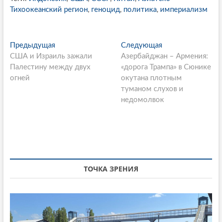
Тихоокеанский регион
,
геноцид
,
политика
,
империализм
P
Предыдущая
П
Следующая
С
США и Израиль зажали
р
Азербайджан – Армения:
л
o
Палестину между двух
е
«дорога Трампа» в Сюнике
е
s
огней
д
окутана плотным
д
ы
туманом слухов и
у
t
д
недомолвок
ю
n
у
щ
щ
а
a
а
я
v
я
с
i
с
т
т
а
ТОЧКА ЗРЕНИЯ
g
а
т
a
т
ь
ь
я
t
я
:
: