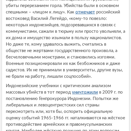
убиты перерезанием горла. Убийства были в основном
спешными – «лицом к лицу». Как
отмечает
российский
востоковед Василий Легейдо, «кому-то повезло:
некоторых индонезийцев, подозревавшихся в связях с
коммунистами, сажали в тюрьму или просто увольняли, а
их дома и имущество изымали в пользу националистов.
Но даже те, кому удавалось выжить, считались в
обществе не жертвами государственного произвола, а
бесчеловечными монстрами, и становились изгоями.
Военные позиционировали их как безбожников и даже
садистов. Их не принимали в университеты, другие вузы,
не брали на работу, лишали соцпособий».
Индонезийские учебники с критическим анализом
массовых убийств в тот период
уничтожили
в 2009 г. по
постановлению Генпрокурора Индонезии. Попытки же
либеральных и левоцентристских сил страны
пересмотреть или, хотя бы, оспорить официальную
оценку событий 1965-1966 гг. наталкиваются на жёсткое
противодействие армейских и правомусульманских
кругов. Наиболее жёсткую позицию по этим вопросам