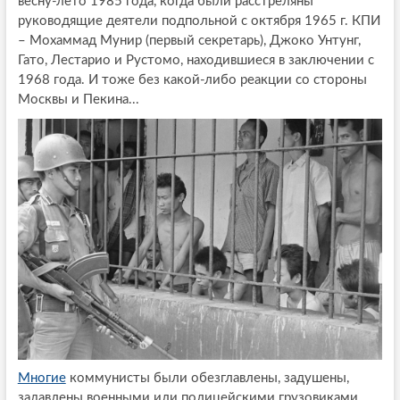
весну-лето 1985 года, когда были расстреляны
руководящие деятели подпольной с октября 1965 г. КПИ
– Мохаммад Мунир (первый секретарь), Джоко Унтунг,
Гато, Лестарио и Рустомо, находившиеся в заключении с
1968 года. И тоже без какой-либо реакции со стороны
Москвы и Пекина...
Многие
коммунисты были обезглавлены, задушены,
задавлены военными или полицейскими грузовиками,