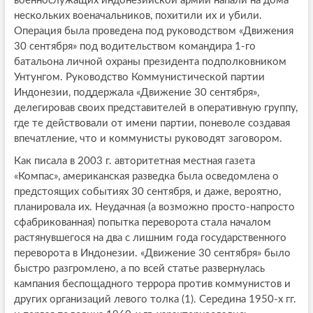
военнослужащих индонезийской армии напали на дома
нескольких военачальников, похитили их и убили.
Операция была проведена под руководством «Движения
30 сентября» под водительством командира 1-го
батальона личной охраны президента подполковником
Унтунгом. Руководство Коммунистической партии
Индонезии, поддержала «Движение 30 сентября»,
делегировав своих представителей в оперативную группу,
где те действовали от имени партии, поневоле создавая
впечатление, что и коммунисты руководят заговором.
Как писала в 2003 г. авторитетная местная газета
«Компас», американская разведка была осведомлена о
предстоящих событиях 30 сентября, и даже, вероятно,
планировала их. Неудачная (а возможно просто-напросто
сфабрикованная) попытка переворота стала началом
растянувшегося на два с лишним года государственного
переворота в Индонезии. «Движение 30 сентября» было
быстро разгромлено, а по всей статье развернулась
кампания беспощадного террора против коммунистов и
других организаций левого толка (1). Середина 1950-х гг.