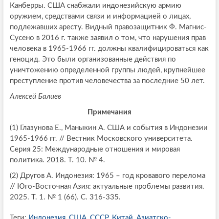
Канберры. США снабжали индонезийскую армию
оружием, средствами связи и информацией о лицах,
подлежавших аресту. Видный правозащитник Ф. Магнис-
Сусено в 2016 г. также заявил о том, что нарушения прав
человека в 1965-1966 гг. должны квалифицироваться как
геноцид. Это были организованные действия по
уничтожению определенной группы людей, крупнейшее
преступление против человечества за последние 50 лет.
Алексей Балиев
Примечания
(1) Глазунова Е., Маныкин А. США и события в Индонезии
1965-1966 гг. // Вестник Московского университета.
Серия 25: Международные отношения и мировая
политика. 2018. Т. 10. № 4.
(2) Другов А. Индонезия: 1965 – год кровавого перелома
// Юго-Восточная Азия: актуальные проблемы развития.
2025. Т. 1. № 1 (66). С. 316-335.
Теги:
Индонезия
,
США
,
СССР
,
Китай
,
Азиатско-