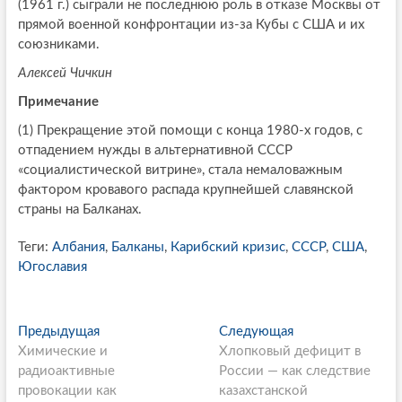
(1961 г.) сыграли не последнюю роль в отказе Москвы от
прямой военной конфронтации из-за Кубы с США и их
союзниками.
Алексей Чичкин
Примечание
(1) Прекращение этой помощи с конца 1980-х годов, с
отпадением нужды в альтернативной СССР
«социалистической витрине», стала немаловажным
фактором кровавого распада крупнейшей славянской
страны на Балканах.
Теги:
Албания
,
Балканы
,
Карибский кризис
,
СССР
,
США
,
Югославия
P
Предыдущая
П
Следующая
С
Химические и
р
Хлопковый дефицит в
л
o
радиоактивные
е
России — как следствие
е
s
провокации как
д
казахстанской
д