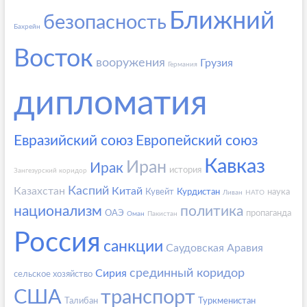
Ближний
безопасность
Бахрейн
Восток
вооружения
Грузия
Германия
дипломатия
Евразийский союз
Европейский союз
Кавказ
Иран
Ирак
история
Зангезурский коридор
Каспий
Казахстан
Китай
Кувейт
Курдистан
наука
Ливан
НАТО
национализм
политика
ОАЭ
пропаганда
Оман
Пакистан
Россия
санкции
Саудовская Аравия
срединный коридор
Сирия
сельское хозяйство
США
транспорт
Талибан
Туркменистан