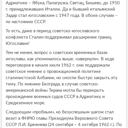
Адриатике – Ябука, Палагружа, Светац, Бишево, до 1950
г. принадлежавших Италии. Да и бывший итальянский
Задар стал югославским с 1947 года. В обоих случаях –
по настоянию СССР.
То есть, даже в период советско-югославского
конфликта Сталин поддерживал расширение границ
Югославии!
Тем не менее, вопрос о советских временных базах
югославы, как упоминалось выше, «завернули». В ходе
переговоров в начале июля 1962 г. они поддержали
советское мнение о провокационной политике
сталинистской Албании, но смогли быстро закрыть эту
тему. По мнению Белграда, в случае советско-
американской войны Тирана могла бы перекрыть
прохождение военных судов СССР в Адриатику и
Средиземное море.
Следующим «пробным», но безуспешным шагом стал
визит в ФНРЮ главы Президиума Верховного Совета
СССР Л.И. Брежнева (24 сентября – 4 октября 1962 г.). По