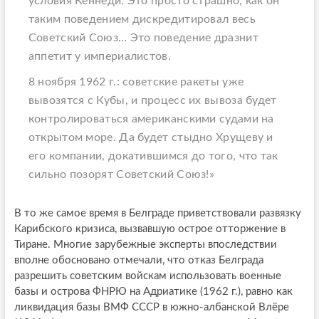
условия Кеннеди. Это просто страшно, как он
таким поведением дискредитировал весь
Советский Союз… Это поведение дразнит
аппетит у империалистов.
8 ноября 1962 г.: советские ракеты уже
вывозятся с Кубы, и процесс их вывоза будет
контролироваться американскими судами на
открытом море. Да будет стыдно Хрущеву и
его компании, докатившимся до того, что так
сильно позорят Советский Союз!»
В то же самое время в Белграде приветствовали развязку
Карибского кризиса, вызвавшую острое отторжение в
Тиране. Многие зарубежные эксперты впоследствии
вполне обосновано отмечали, что отказ Белграда
разрешить советским войскам использовать военные
базы и острова ФНРЮ на Адриатике (1962 г.), равно как
ликвидация базы ВМФ СССР в южно-албанской Влёре