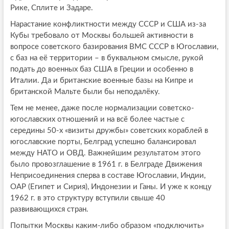
Рике, Сплите и Задаре.
Нарастание конфликтности между СССР и США из-за
Кубы требовало от Москвы большей активности в
вопросе советского базирования ВМС СССР в Югославии,
с баз на её территории – в буквальном смысле, рукой
подать до военных баз США в Греции и особенно в
Италии. Да и британские военные базы на Кипре и
британской Мальте были бы неподалёку.
Тем не менее, даже после нормализации советско-
югославских отношений и на всё более частые с
середины 50-х «визиты дружбы» советских кораблей в
югославские порты, Белград успешно балансировал
между НАТО и ОВД. Важнейшим результатом этого
было провозглашение в 1961 г. в Белграде Движения
Неприсоединения сперва в составе Югославии, Индии,
ОАР (Египет и Сирия), Индонезии и Ганы. И уже к концу
1962 г. в это структуру вступили свыше 40
развивающихся стран.
Попытки Москвы каким-либо образом «подключить»