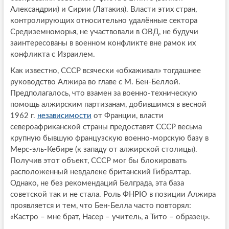
Александрии) и Сирии (Латакия). Власти этих стран,
контролирующих относительно удалённые сектора
Средиземноморья, не участвовали в ОВД, не будучи
заинтересованы в военном конфликте вне рамок их
конфликта с Израилем.
Как известно, СССР всячески «обхаживал» тогдашнее
руководство Алжира во главе с М. Бен-Беллой.
Предполагалось, что взамен за военно-техническую
помощь алжирским партизанам, добившимся в весной
1962 г.
независимости
от Франции, власти
североафриканской страны предоставят СССР весьма
крупную бывшую французскую военно-морскую базу в
Мерс-эль-Кебире (к западу от алжирской столицы).
Получив этот объект, СССР мог бы блокировать
расположенный невдалеке британский Гибралтар.
Однако, не без рекомендаций Белграда, эта база
советской так и не стала. Роль ФНРЮ в позиции Алжира
проявляется и тем, что Бен-Белла часто повторял:
«Кастро – мне брат, Насер – учитель, а Тито – образец».