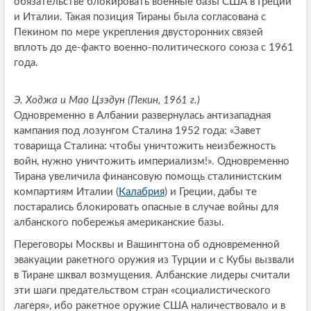
обязательстве блокировать военные базы США в Греции
и Италии. Такая позиция Тираны была согласована с
Пекином по мере укрепления двусторонних связей
вплоть до де-факто военно-политического союза с 1961
года.
Э. Ходжа и Мао Цзэдун (Пекин, 1961 г.)
Одновременно в Албании развернулась антизападная
кампания под лозунгом Сталина 1952 года: «Завет
товарища Сталина: чтобы уничтожить неизбежность
войн, нужно уничтожить империализм!». Одновременно
Тирана увеличила финансовую помощь сталинистским
компартиям Италии (
Калабрия
) и Греции, дабы те
постарались блокировать опасные в случае войны для
албанского побережья американские базы.
Переговоры Москвы и Вашингтона об одновременной
эвакуации ракетного оружия из Турции и с Кубы вызвали
в Тиране шквал возмущения. Албанские лидеры считали
эти шаги предательством стран «социалистического
лагеря», ибо ракетное оружие США наличествовало и в