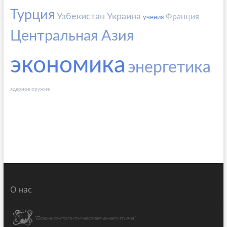
Турция
Узбекистан
Украина
Франция
учения
Центральная Азия
экономика
энергетика
ядерное оружие
О нас