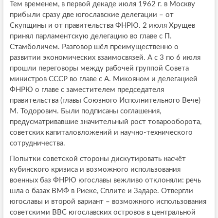
Тем временем, в первой декаде июля 1962 г. в Москву
прибыли сразу две югославские делегации – от
Скупщины и от правительства ФНРЮ. 2 июля Хрущев
принял парламентскую делегацию во главе с П.
Стамболичем. Разговор шёл преимущественно о
развитии экономических взаимосвязей. А с 3 по 6 июля
прошли переговоры между рабочей группой Совета
министров СССР во главе с А. Микояном и делегацией
ФНРЮ о главе с заместителем председателя
правительства (главы Союзного Исполнительного Вече)
М. Тодорович. Были подписаны соглашения,
предусматривавшие значительный рост товарооборота,
советских капиталовложений и научно-технического
сотрудничества.
Попытки советской стороны дискутировать насчёт
кубинского кризиса и возможного использования
военных баз ФНРЮ югославы вежливо отклоняли: речь
шла о базах ВМФ в Риеке, Сплите и Задаре. Отвергли
югославы и второй вариант – возможного использования
советскими ВВС югославских островов в центральной