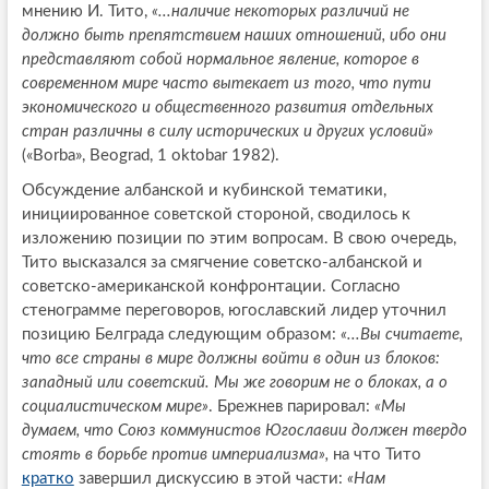
мнению И. Тито,
«...наличие некоторых различий не
должно быть препятствием наших отношений, ибо они
представляют собой нормальное явление, которое в
современном мире часто вытекает из того, что пути
экономического и общественного развития отдельных
стран различны в силу исторических и других условий»
(«Borba», Beograd, 1 oktobar 1982).
Обсуждение албанской и кубинской тематики,
инициированное советской стороной, сводилось к
изложению позиции по этим вопросам. В свою очередь,
Тито высказался за смягчение советско-албанской и
советско-американской конфронтации. Согласно
стенограмме переговоров, югославский лидер уточнил
позицию Белграда следующим образом:
«...Вы считаете,
что все страны в мире должны войти в один из блоков:
западный или советский. Мы же говорим не о блоках, а о
социалистическом мире»
. Брежнев парировал:
«Мы
думаем, что Союз коммунистов Югославии должен твердо
стоять в борьбе против империализма»,
на что Тито
кратко
завершил дискуссию в этой части:
«Нам