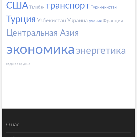
США
транспорт
Талибан
Туркменистан
Турция
Узбекистан
Украина
Франция
учения
Центральная Азия
экономика
энергетика
ядерное оружие
О нас