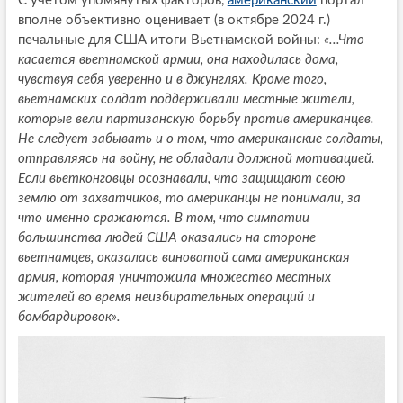
С учётом упомянутых факторов,
американский
портал
вполне объективно оценивает (в октябре 2024 г.)
печальные для США итоги Вьетнамской войны:
«...Что
касается вьетнамской армии, она находилась дома,
чувствуя себя уверенно и в джунглях. Кроме того,
вьетнамских солдат поддерживали местные жители,
которые вели партизанскую борьбу против американцев.
Не следует забывать и о том, что американские солдаты,
отправляясь на войну, не обладали должной мотивацией.
Если вьетконговцы осознавали, что защищают свою
землю от захватчиков, то американцы не понимали, за
что именно сражаются. В том, что симпатии
большинства людей США оказались на стороне
вьетнамцев, оказалась виноватой сама американская
армия, которая уничтожила множество местных
жителей во время неизбирательных операций и
бомбардировок».