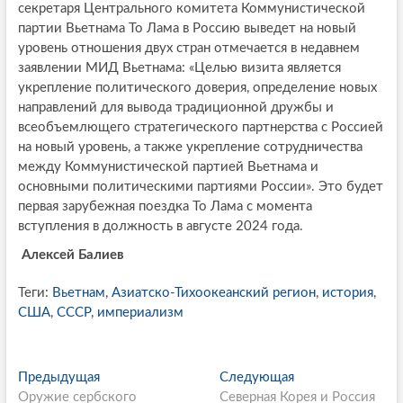
секретаря Центрального комитета Коммунистической
партии Вьетнама То Лама в Россию выведет на новый
уровень отношения двух стран отмечается в недавнем
заявлении МИД Вьетнама: «Целью визита является
укрепление политического доверия, определение новых
направлений для вывода традиционной дружбы и
всеобъемлющего стратегического партнерства с Россией
на новый уровень, а также укрепление сотрудничества
между Коммунистической партией Вьетнама и
основными политическими партиями России». Это будет
первая зарубежная поездка То Лама с момента
вступления в должность в августе 2024 года.
Алексей Балиев
Теги:
Вьетнам
,
Азиатско-Тихоокеанский регион
,
история
,
США
,
СССР
,
империализм
P
Предыдущая
П
Следующая
С
Оружие сербского
р
Северная Корея и Россия
л