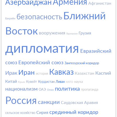
Армения
Азербайджан
Афганистан
Ближний
безопасность
Бахрейн
Восток
вооружения
Грузия
Германия
дипломатия
Евразийский
союз
Европейский союз
Зангезурский коридор
Кавказ
Иран
Ирак
Каспий
Казахстан
история
Китай
Кувейт
Курдистан
Ливан
наука
Крым
НАТО
политика
национализм
ОАЭ
пропаганда
Оман
Россия
санкции
Саудовская Аравия
срединный коридор
Сирия
сельское хозяйство