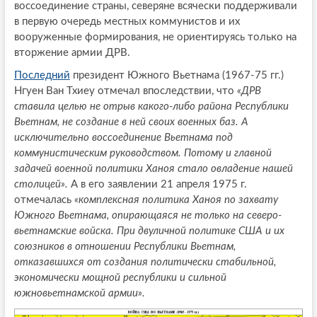
воссоединение страны, северяне всячески поддерживали
в первую очередь местных коммунистов и их
вооруженные формирования, не ориентируясь только на
вторжение армии ДРВ.
Последний
президент Южного Вьетнама (1967-75 гг.)
Нгуен Ван Тхиеу отмечал впоследствии, что
«ДРВ
ставила целью не отрыв какого-либо района Республики
Вьетнам, не создание в ней своих военных баз. А
исключительно воссоединение Вьетнама под
коммунистическим руководством. Потому и главной
задачей военной политики Ханоя стало овладение нашей
столицей».
А в его заявлении 21 апреля 1975 г.
отмечалась
«комплексная политика Ханоя по захвату
Южного Вьетнама, опирающаяся не только на северо-
вьетнамские войска. При двуличной политике США и их
союзников в отношении Республики Вьетнам,
отказавшихся от создания политически стабильной,
экономически мощной республики и сильной
южновьетнамской армии».