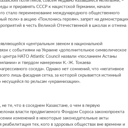
азахских политиков, совсем недавно казавшиеся нелепыми, –
еды и приравнять СССР к нацистской Германии, начали
того стало переименование международного общественного
ый полк» в акцию «Поклонись героям», запрет на демонстраци
ероприятий в честь Великой Отечественной в школах и отмена
 являющейся «центральным звеном в национальной
вязи с событиями на Украине «дополнительное символическое
 центра НАТО Atlantic Council назвали «посланием Астаны
ампании» и твердом намерении К.-Ж. Токаева
агрессивного соседа». Однако нет сомнений, что «негативное
всего лишь фасадная сетка, за которой скрывается истинный
 несущейся по рельсам «украинизации».
е те, что в соседнем Казахстане, о чем в первую
эшелонах власти продвигаемого Фондом Сороса законопроекта
есении изменений в некоторые законодательные акты
 реабилитация тех, кого в здоровых обществах вне времени и