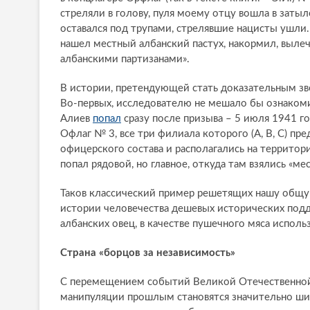
стреляли в голову, пуля моему отцу вошла в заты
оставался под трупами, стрелявшие нацисты ушли. 
нашел местный албанский пастух, накормил, вылеч
албанскими партизанами».
В истории, претендующей стать доказательным зв
Во-первых, исследователю не мешало бы ознаком
Алиев
попал
сразу после призыва – 5 июля 1941 г
Офлаг № 3, все три филиала которого (A, B, C) п
офицерского состава и располагались на территори
попал рядовой, но главное, откуда там взялись «м
Таков классический пример решетящих нашу общую
истории человечества дешевых исторических подде
албанских овец, в качестве пушечного мяса испол
Страна «борцов за независимость»
С перемещением событий Великой Отечественной
манипуляции прошлым становятся значительно шир