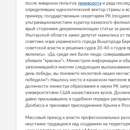
после январских попыток
переворота
и ряда после
определивших идеологический вектор страны и в
примеру, государственным секретарем РК (позднее
ультранационалистами куратор казахского филиала
ярый сторонник декриминализации статьи за разж
Улытауской области занял депутат мажилиса от па
советник мэра украинского города Вышгорода Бе
советской власти и решения судов 20-40-х годов п
являлись». «Да, среди них были люди, совершавши
убивали “красных”». Министром информации и общ
запомнившийся многим следующим высказыванием: 
день победы, вы помяните молитвой наших несчаст
победили?» Нашлось место в казахском пантеоне 
должности министра образования и науки РК запу
университетами США казахстанских вузов. Должно
давно призывавшему в судебном порядке расправля
Донбасса и признавал присоединение Крыма к Рос
Массовый приход к власти профессиональных русо
неустанно трудящихся над созданием на территори