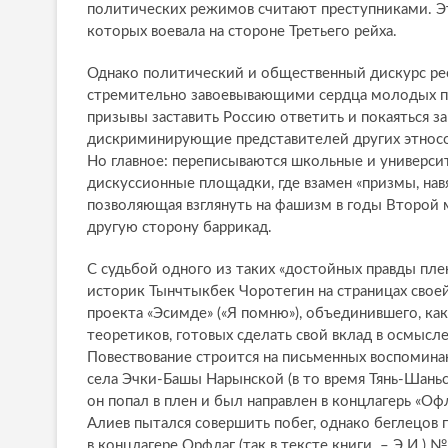
политических режимов считают преступниками. Это
которых воевала на стороне Третьего рейха.
Однако политический и общественный дискурс р
стремительно завоевывающими сердца молодых пр
призывы заставить Россию ответить и покаяться з
дискриминирующие представителей других этносов 
Но главное: переписываются школьные и универси
дискуссионные площадки, где взамен «призмы, на
позволяющая взглянуть на фашизм в годы Второй м
другую сторону баррикад.
С судьбой одного из таких «достойных правды п
историк Тынчтыкбек Чоротегин на страницах своей 
проекта «Эсимде» («Я помню»), объединившего, ка
теоретиков, готовых сделать свой вклад в осмысл
Повествование строится на письменных воспоминан
села Эчки-Башы Нарынской (в то время Тянь-Шаньс
он попал в плен и был направлен в концлагерь «Оф
Алиев пытался совершить побег, однако беглецов 
в концлагере Орфлаг (так в тексте книги. – Э.И.) №