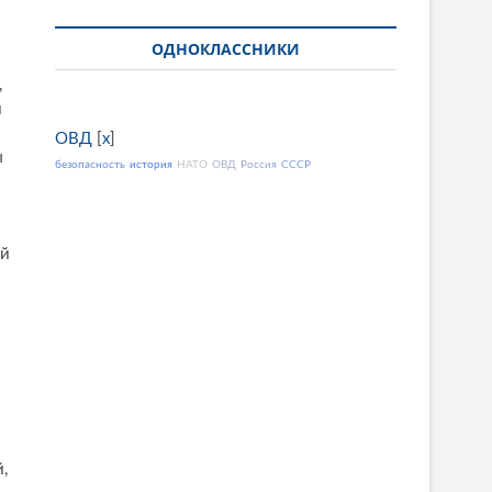
ОДНОКЛАССНИКИ
,
й
ОВД
[
x
]
ы
безопасность
история
НАТО
ОВД
Россия
СССР
ый
,