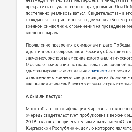
незамедлительно возымел эффект, и инициативы к
прекратить государственное празднование Дня Поб
постепенно реализовываться. Свидетельствами э
гражданско-патриотического движения «Бессмертн
военной символики, ограничения на проведение м
военного парада.
Проявление презрения к символам и дате Победы,
идентичности современной России», обретшим в с
значение», эксперты американского аналитического
Москве о нежелании потворствовать ее военной к
«дистанцироваться» от давеча
спасшего
его режим «
отношение» к военной спецоперации на Украине – 
внешнеполитический вектор страны, стремительно
А был ли пастух?
Масштабы этнонацификации Киргизстана, конечно, н
очередь свидетельствует пробуксовка в верхних 
2019 года под непритязательным названием «О вн
Кыргызской Республики», целью которого является