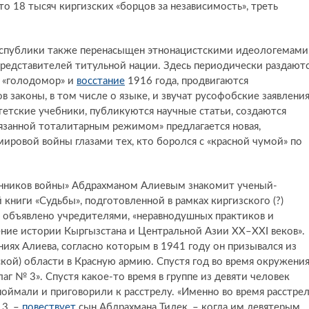
 18 тысяч киргизских «борцов за независимость», треть
еспублики также перенасыщен этнонацистскими идеологемами
едставителей титульной нации. Здесь периодически раздают
а «голодомор» и
восстание
1916 года, продвигаются
законы, в том числе о языке, и звучат русофобские заявления
тетские учебники, публикуются научные статьи, создаются
вязанной тоталитарным режимом» предлагается новая,
ировой войны глазами тех, кто боролся с «красной чумой» по
ленников войны» Абдрахманом Алиевым знакомит ученый-
книги «Судьбы», подготовленной в рамках киргизского (?)
к объявлено учредителями, «неравнодушных практиков и
ение истории Кыргызстана и Центральной Азии XX–XXI веков».
иях Алиева, согласно которым в 1941 году он призывался из
кой) области в Красную армию. Спустя год во время окружени
лаг № 3». Спустя какое-то время в группе из девяти человек
поймали и приговорили к расстрелу. «Именно во время расстре
 3, –
повествует
сын Абдрахмана Тилек, – когда им девятерым