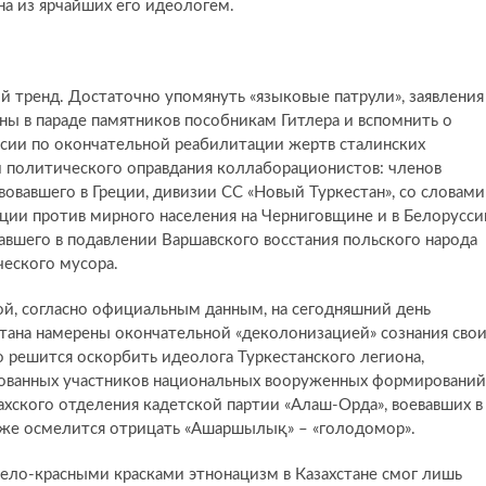
а из ярчайших его идеологем.
й тренд. Достаточно упомянуть «языковые патрули», заявления
траны в параде памятников пособникам Гитлера и вспомнить о
ссии по окончательной реабилитации жертв сталинских
 политического оправдания коллаборационистов: членов
вовавшего в Греции, дивизии СС «Новый Туркестан», со словами
ции против мирного населения на Черниговщине и в Белорусси
авшего в подавлении Варшавского восстания польского народа
ческого мусора.
ой, согласно официальным данным, на сегодняшний день
стана намерены окончательной «деколонизацией» сознания сво
о решится оскорбить идеолога Туркестанского легиона,
рованных участников национальных вооруженных формирований
хского отделения кадетской партии «Алаш-Орда», воевавших в
акже осмелится отрицать «Ашаршылық» – «голодомор».
-бело-красными красками этнонацизм в Казахстане смог лишь