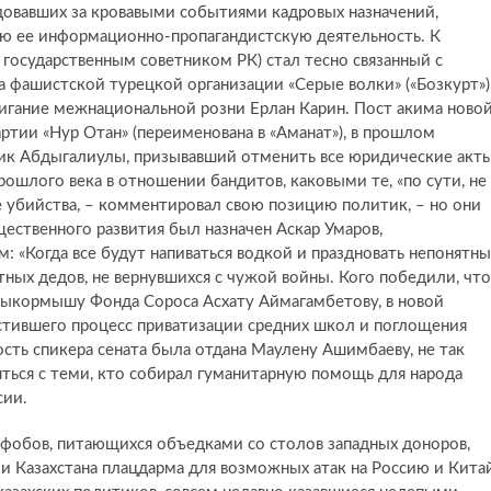
довавших за кровавыми событиями кадровых назначений,
сю ее информационно-пропагандистскую деятельность. К
 государственным советником РК) стал тесно связанный с
 фашистской турецкой организации «Серые волки» («Бозкурт»)
игание межнациональной розни Ерлан Карин. Пост акима ново
ртии «Нур Отан» (переименована в «Аманат»), в прошлом
рик Абдыгалиулы, призывавший отменить все юридические акт
рошлого века в отношении бандитов, каковыми те, «по сути, не
е убийства, – комментировал свою позицию политик, – но они
ественного развития был назначен Аскар Умаров,
«Когда все будут напиваться водкой и праздновать непонятн
ных дедов, не вернувшихся с чужой войны. Кого победили, что
выкормышу Фонда Сороса Асхату Аймагамбетову, в новой
стившего процесс приватизации средних школ и поглощения
сть спикера сената была отдана Маулену Ашимбаеву, не так
ться с теми, кто собирал гуманитарную помощь для народа
сии.
фобов, питающихся объедками со столов западных доноров,
и Казахстана плацдарма для возможных атак на Россию и Китай