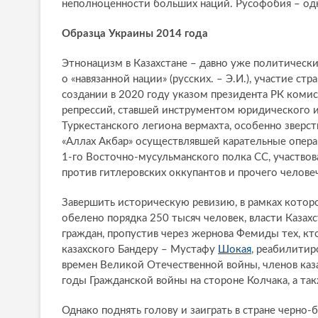
неполноценности больших наций. Русофобия – одн
Образца Украины 2014 года
Этнонацизм в Казахстане – давно уже политически
о «навязанной нации» (русских. – Э.И.), участие с
создании в 2020 году указом президента РК коми
репрессий, ставшей инструментом юридического и
Туркестанского легиона вермахта, особенно зверст
«Аллах Акбар» осуществлявшей карательные опера
1-го Восточно-мусульманского полка СС, участвов
против гитлеровских оккупантов и прочего челове
Завершить историческую ревизию, в рамках котор
обелено порядка 250 тысяч человек, власти Казах
граждан, пропустив через жернова Фемиды тех, кт
казахского Бандеру – Мустафу
Шокая
, реабилити
времен Великой Отечественной войны, членов каза
годы Гражданской войны на стороне Колчака, а т
Однако поднять голову и заиграть в стране черно