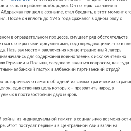
лок и вышла в районе подбородка. Он потерял сознание и
Абдрахман пришел в сознание, стал бредить, в этот момент ег
ил. После он вплоть до 1945 года сражался в одном ряду с
еном в оправдательном процессе, смущает ряд обстоятельств.
иться с открытыми документами, подтверждающими, что в пл
ода. Называя местом заключения концентрационный лагерь
редназначались для содержания военнопленных исключительно
ях Германии и Польши, следовало задаться вопросом, как туда
естный» албанский пастух и албанский партизанский отряд?
 историческую память об одной из самых трагических страни
лок, единственная цель которых – превратить народ в
ьзуемых в противостоянии двух миров.
 войны из индивидуальной памяти в социальную возможности
е. Этот постулат первыми в Центральной Азии взяли на