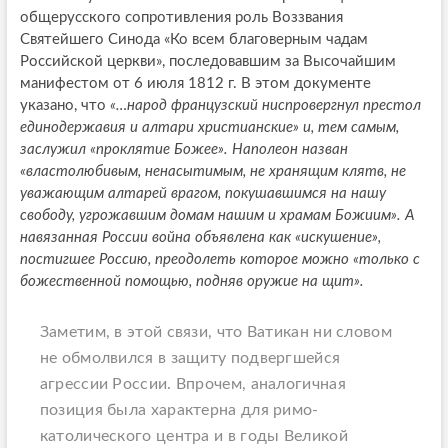
общерусского сопротивления роль Воззвания
Святейшего Синода «Ко всем благоверным чадам
Российской церкви», последовавшим за Высочайшим
манифестом от 6 июля 1812 г. В этом документе
указано, что
«…народ французский ниспровергнул престол
единодержавия и алтари христианские» и, тем самым,
заслужил «проклятие Божее». Наполеон назван
«властолюбивым, ненасытимым, не хранящим клятв, не
уважающим алтарей врагом, покушавшимся на нашу
свободу, угрожавшим домам нашим и храмам Божиим». А
навязанная России война объявлена как «искушение»,
постигшее Россию, преодолеть которое можно «только с
божественной помощью, подняв оружие на щит».
Заметим, в этой связи, что Ватикан ни словом
не обмолвился в защиту подвергшейся
агрессии России. Впрочем, аналогичная
позиция была характерна для римо-
католического центра и в годы Великой