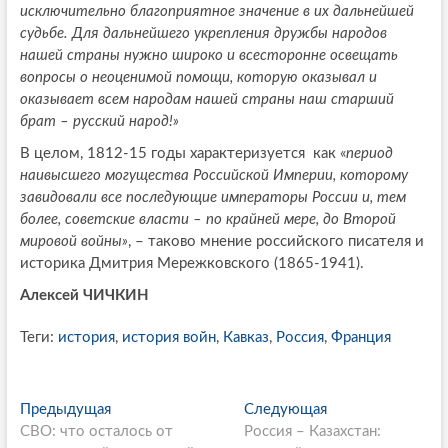
исключительно благоприятное значение в их дальнейшей
судьбе. Для дальнейшего укрепления дружбы народов
нашей страны нужно широко и всесторонне освещать
вопросы о неоценимой помощи, которую оказывал и
оказывает всем народам нашей страны наш старший
брат – русский народ!»
В целом, 1812-15 годы характеризуется как «
период
наивысшего могущества Российской Империи, которому
завидовали все последующие императоры России и, тем
более, советские власти – по крайней мере, до Второй
мировой войны»
, – таково мнение российского писателя и
историка Дмитрия Мережковского (1865-1941).
Алексей ЧИЧКИН
Теги:
история
,
история войн
,
Кавказ
,
Россия
,
Франция
P
Предыдущая
П
Следующая
С
СВО: что осталось от
р
Россия – Казахстан:
л
o