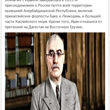
Война же с Ираном завершилась в 1813-м
присоединением к России почти всей территории
нынешней Азербайджанской Республики, включая
прикаспийские форпосты Баку и Ленкорань, и большей
части Каспийского моря. Кроме того, Иран отказался от
претензий на Дагестан на Восточную Грузию.