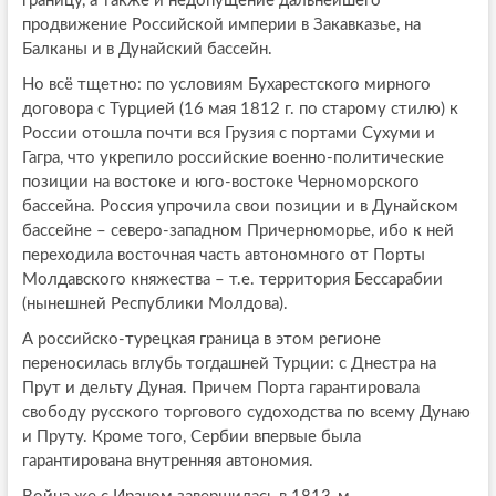
границу, а также и недопущение дальнейшего
продвижение Российской империи в Закавказье, на
Балканы и в Дунайский бассейн.
Но всё тщетно: по условиям Бухарестского мирного
договора с Турцией (16 мая 1812 г. по старому стилю) к
России отошла почти вся Грузия с портами Сухуми и
Гагра, что укрепило российские военно-политические
позиции на востоке и юго-востоке Черноморского
бассейна. Россия упрочила свои позиции и в Дунайском
бассейне – северо-западном Причерноморье, ибо к ней
переходила восточная часть автономного от Порты
Молдавского княжества – т.е. территория Бессарабии
(нынешней Республики Молдова).
А российско-турецкая граница в этом регионе
переносилась вглубь тогдашней Турции: с Днестра на
Прут и дельту Дуная. Причем Порта гарантировала
свободу русского торгового судоходства по всему Дунаю
и Пруту. Кроме того, Сербии впервые была
гарантирована внутренняя автономия.