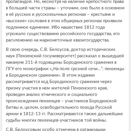
пропагандой. Но, несмотря на наличие крепостного права
в большей части страны – уточним, оно было в основном
в её русских и русскоязычных регионах – крестьяне и
«высокие» сословия в этих обширных регионах проявили
подлинное единение. Ибо нашествие 1812 года
угрожало существованию российского государства, его
расчленению на марионеточные квазигосударства.
В свою очередь, С.В. Белоусов, доктор исторических
наук (Пензенский госуниверситет) рассказал о вышедшей
накануне 211-й годовщины Бородинского сражения в
ПГУ его монографии «„На поле грозной сечи…”: пензенцы
в Бородинском сражении». В этом издании
рассматривается ход Бородинского сражения через
призму участия в нем жителей Пензенского края,
проведен анализ этнического и социального
происхождения пензенцев – участников Бородинской
битвы и, целом, освободительного похода Русской
армии в 1812-13 гг. Рассматриваются также дальнейшие
судьбы многих пензенцев-участников той войны.
С.В. Белоусовым особо отмечена в организации