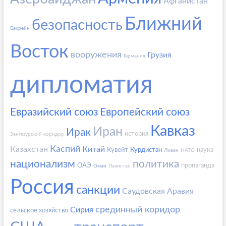
Афганистан
Ближний
безопасность
Бахрейн
Восток
вооружения
Грузия
Германия
дипломатия
Евразийский союз
Европейский союз
Кавказ
Иран
Ирак
история
Зангезурский коридор
Каспий
Казахстан
Китай
Кувейт
Курдистан
наука
Ливан
НАТО
национализм
политика
ОАЭ
пропаганда
Оман
Пакистан
Россия
санкции
Саудовская Аравия
срединный коридор
Сирия
сельское хозяйство