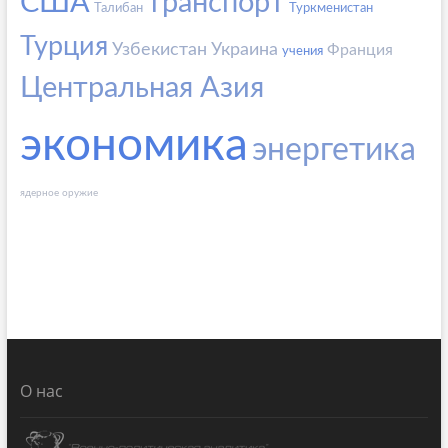
США
транспорт
Талибан
Туркменистан
Турция
Узбекистан
Украина
Франция
учения
Центральная Азия
экономика
энергетика
ядерное оружие
О нас