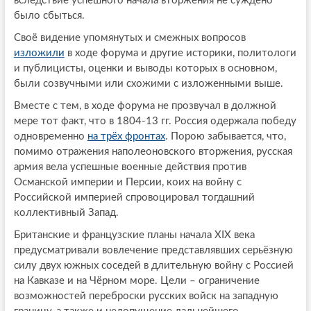
вследствие успешного начала вторжения не суждено
было сбыться.
Своё видение упомянутых и смежных вопросов
изложили
в ходе форума и другие историки, политологи
и публицисты, оценки и выводы которых в основном,
были созвучными или схожими с изложенными выше.
Вместе с тем, в ходе форума не прозвучал в должной
мере тот факт, что в 1804-13 гг. Россия одержала победу
одновременно
на трёх фронтах
. Порою забывается, что,
помимо отражения наполеоновского вторжения, русская
армия вела успешные военные действия против
Османской империи и Персии, коих на войну с
Российской империей спровоцировал тогдашний
коллективный Запад.
Британские и французские планы начала XIX века
предусматривали вовлечение представлявших серьёзную
силу двух южных соседей в длительную войну с Россией
на Кавказе и на Чёрном море. Цели – ограничение
возможностей переброски русских войск на западную