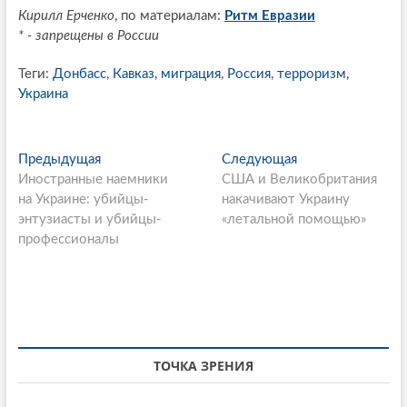
Кирилл Ерченко
, по материалам:
Ритм Евразии
* - запрещены в России
Теги:
Донбасс
,
Кавказ
,
миграция
,
Россия
,
терроризм
,
Украина
P
Предыдущая
П
Следующая
С
Иностранные наемники
р
США и Великобритания
л
o
на Украине: убийцы-
е
накачивают Украину
е
s
энтузиасты и убийцы-
д
«летальной помощью»
д
профессионалы
ы
у
t
д
ю
n
у
щ
щ
а
a
а
я
v
я
с
i
с
т
ТОЧКА ЗРЕНИЯ
т
а
g
а
т