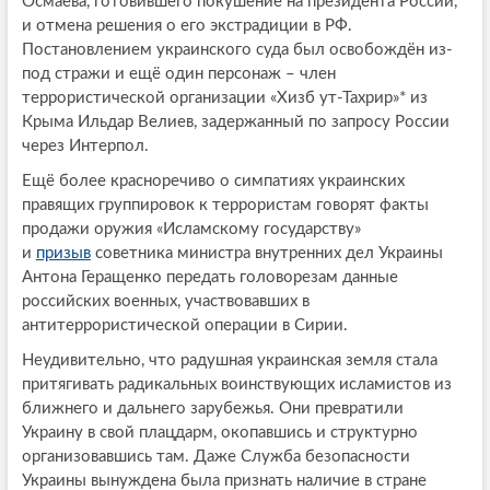
Осмаева, готовившего покушение на президента России,
и отмена решения о его экстрадиции в РФ.
Постановлением украинского суда был освобождён из-
под стражи и ещё один персонаж – член
террористической организации «Хизб ут-Тахрир»* из
Крыма Ильдар Велиев, задержанный по запросу России
через Интерпол.
Ещё более красноречиво о симпатиях украинских
правящих группировок к террористам говорят факты
продажи оружия «Исламскому государству»
и
призыв
советника министра внутренних дел Украины
Антона Геращенко передать головорезам данные
российских военных, участвовавших в
антитеррористической операции в Сирии.
Неудивительно, что радушная украинская земля стала
притягивать радикальных воинствующих исламистов из
ближнего и дальнего зарубежья. Они превратили
Украину в свой плацдарм, окопавшись и структурно
организовавшись там. Даже Служба безопасности
Украины вынуждена была признать наличие в стране