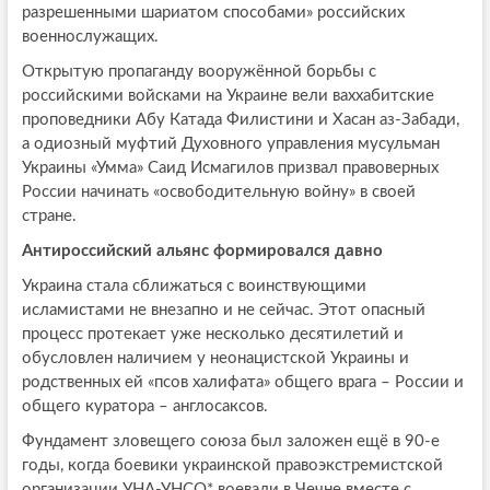
разрешенными шариатом способами» российских
военнослужащих.
Открытую пропаганду вооружённой борьбы с
российскими войсками на Украине вели ваххабитские
проповедники Абу Катада Филистини и Хасан аз-Забади,
а одиозный муфтий Духовного управления мусульман
Украины «Умма» Саид Исмагилов призвал правоверных
России начинать «освободительную войну» в своей
стране.
Антироссийский альянс формировался давно
Украина стала сближаться с воинствующими
исламистами не внезапно и не сейчас. Этот опасный
процесс протекает уже несколько десятилетий и
обусловлен наличием у неонацистской Украины и
родственных ей «псов халифата» общего врага – России и
общего куратора – англосаксов.
Фундамент зловещего союза был заложен ещё в 90-е
годы, когда боевики украинской правоэкстремистской
организации УНА-УНСО* воевали в Чечне вместе с