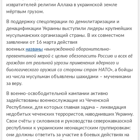
извратителей религии Аллаха в украинской земле
мёртвым грузом.
В поддержку спецоперации по демилитаризации и
денацификации Украины выступили лидеры крупнейших
мусульманских организаций страны. В их совместном
заявлении от 16 марта действия
военных
названы
«вынужденной оборонительно-
превентивной мерой с целью обезопасить Россию и всех её
граждан от реальной угрозы применения ядерного и
биологического оружия со стороны стран НАТО»
, а бойцы
из числа мусульман объявлены шахидами – мучениками
за веру.
В военно-освободительной кампании активно
задействованы военнослужащие из Чеченской
Республики, для которых главная задача – ликвидация
недобитых чеченских террористов, наводнивших Украину.
Свои счёты у силовиков и руководства северокавказской
республики к украинским неонацистским группировкам:
они должны ответить за участие в боевых действиях на