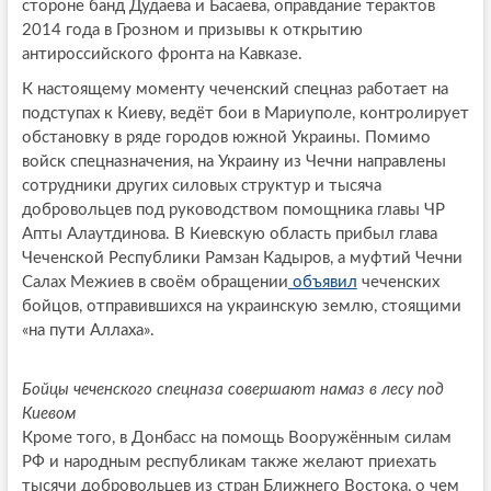
стороне банд Дудаева и Басаева, оправдание терактов
2014 года в Грозном и призывы к открытию
антироссийского фронта на Кавказе.
К настоящему моменту чеченский спецназ работает на
подступах к Киеву, ведёт бои в Мариуполе, контролирует
обстановку в ряде городов южной Украины. Помимо
войск спецназначения, на Украину из Чечни направлены
сотрудники других силовых структур и тысяча
добровольцев под руководством помощника главы ЧР
Апты Алаутдинова. В Киевскую область прибыл глава
Чеченской Республики Рамзан Кадыров, а муфтий Чечни
Салах Межиев в своём обращении
объявил
чеченских
бойцов, отправившихся на украинскую землю, стоящими
«на пути Аллаха».
Бойцы чеченского спецназа совершают намаз в лесу под
Киевом
Кроме того, в Донбасс на помощь Вооружённым силам
РФ и народным республикам также желают приехать
тысячи добровольцев из стран Ближнего Востока, о чем