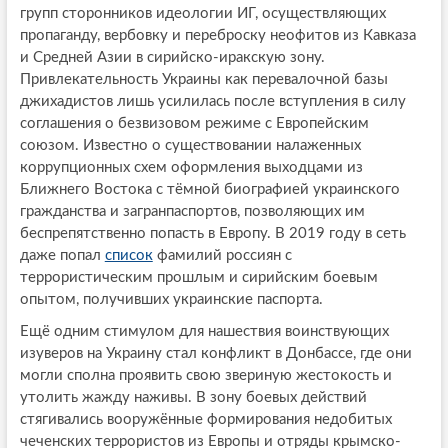
групп сторонников идеологии ИГ, осуществляющих
пропаганду, вербовку и переброску неофитов из Кавказа
и Средней Азии в сирийско-иракскую зону.
Привлекательность Украины как перевалочной базы
джихадистов лишь усилилась после вступления в силу
соглашения о безвизовом режиме с Европейским
союзом. Известно о существовании налаженных
коррупционных схем оформления выходцами из
Ближнего Востока с тёмной биографией украинского
гражданства и загранпаспортов, позволяющих им
беспрепятственно попасть в Европу. В 2019 году в сеть
даже попал
список
фамилий россиян с
террористическим прошлым и сирийским боевым
опытом, получивших украинские паспорта.
Ещё одним стимулом для нашествия воинствующих
изуверов на Украину стал конфликт в Донбассе, где они
могли сполна проявить свою звериную жестокость и
утолить жажду наживы. В зону боевых действий
стягивались вооружённые формирования недобитых
чеченских террористов из Европы и отряды крымско-