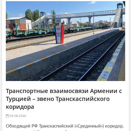
a
т
ь
ь
я
t
я
:
i
:
o
n
Транспортные взаимосвязи Армении с
Турцией – звено Транскаспийского
коридора
04.08.2026
Обходящий РФ Транскаспийский («Срединный») коридор,