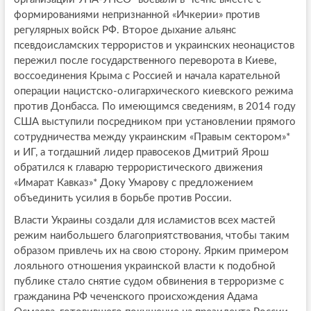
формированиями непризнанной «Ичкерии» против
регулярных войск РФ. Второе дыхание альянс
псевдоисламских террористов и украинских неонацистов
пережил после государственного переворота в Киеве,
воссоединения Крыма с Россией и начала карательной
операции нацистско-олигархического киевского режима
против Донбасса. По имеющимся сведениям, в 2014 году
США выступили посредником при установлении прямого
сотрудничества между украинским «Правым сектором»*
и ИГ, а тогдашний лидер правосеков Дмитрий Ярош
обратился к главарю террористического движения
«Имарат Кавказ»* Доку Умарову с предложением
объединить усилия в борьбе против России.
Власти Украины создали для исламистов всех мастей
режим наибольшего благоприятствования, чтобы таким
образом привлечь их на свою сторону. Ярким примером
лояльного отношения украинской власти к подобной
публике стало снятие судом обвинения в терроризме с
гражданина РФ чеченского происхождения Адама