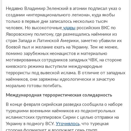
Недавно Владимир Зеленский в агонии подписал указ о
создании «интернационального легиона», куда якобы
только в первые дни записалось несколько тысяч
человек. Но высокоточные
удары
российских ВКС по
Яворовскому полигону, где размещались наёмники из
стран Запада и Латинской Америки, заметно убавили их
боевой пыл и желание ехать на Украину. Тем не менее,
помимо зарубежных неонацистов и материально
мотивированных сотрудников западных ЧВК, на стороне
киевского режима выступили международные
террористы под вывеской ислама. В отличие от западных
наёмников, они заряжены идеологически и зачастую
морально готовы погибать.
Международная террористическая солидарность
В конце февраля сирийская разведка сообщила о наборе
турецкими военными наёмников из подконтрольных
исламистских группировок Сирии с целью отправки на
Украину в подмогу ВСУ.
Уточнялось
, что турецкая
сторона формирует и вооружает семь групп