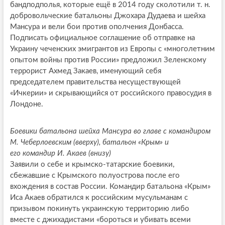
бандподполья, которые ещё в 2014 году сколотили т. н.
добровольческие батальоны Джохара Дудаева и шейха
Мансура и вели бои против ополчения Донбасса.
Подписать официальное соглашение об отправке на
Украину чеченских эмигрантов из Европы с «многолетним
опытом войны против России» предложил Зеленскому
террорист Ахмед Закаев, именующий себя
председателем правительства несуществующей
«Ичкерии» и скрывающийся от российского правосудия в
Лондоне.
Боевики батальона шейха Мансура во главе с командиром
М. Чеберлоевским (вверху),
батальон «Крым» и
его командир И. Акаев (внизу)
Заявили о себе и крымско-татарские боевики,
сбежавшие с Крымского полуострова после его
вхождения в состав России. Командир батальона «Крым»
Иса Акаев обратился к российским мусульманам с
призывом покинуть украинскую территорию либо
вместе с джихадистами «бороться и убивать всеми