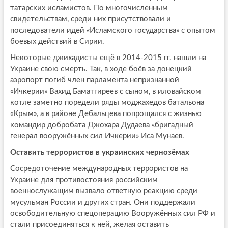
татарских исламистов. По многочисленным
свидетельствам, среди них присутствовали и
последователи идей «Исламского государства» с опытом
боевых действий в Сирии.
Некоторые джихадисты ещё в 2014-2015 гг. нашли на
Украине свою смерть. Так, в ходе боёв за донецкий
аэропорт погиб член парламента непризнанной
«Ичкерии» Вахид Баматгиреев с сыном, в иловайском
котле заметно поредели ряды моджахедов батальона
«Крым», а в районе Дебальцева попрощался с жизнью
командир добробата Джохара Дудаева «бригадный
генерал вооружённых сил Ичкерии» Иса Мунаев.
Оставить террористов в украинских чернозёмах
Сосредоточение международных террористов на
Украине для противостояния российским
военнослужащим вызвало ответную реакцию среди
мусульман России и других стран. Они поддержали
освободительную спецоперацию Вооружённых сил РФ и
стали присоединяться к ней, желая оставить