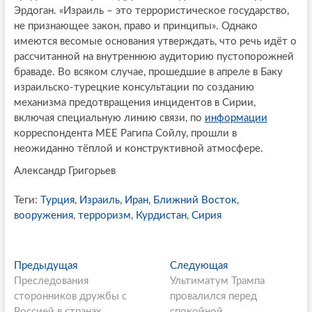
Эрдоган. «Израиль – это террористическое государство,
не признающее закон, право и принципы». Однако
имеются весомые основания утверждать, что речь идёт о
рассчитанной на внутреннюю аудиторию пустопорожней
браваде. Во всяком случае, прошедшие в апреле в Баку
израильско-турецкие консультации по созданию
механизма предотвращения инцидентов в Сирии,
включая специальную линию связи, по
информации
корреспондента MEE Рагипа Сойлу, прошли в
неожиданно тёплой и конструктивной атмосфере.
Александр Григорьев
Теги:
Турция
,
Израиль
,
Иран
,
Ближний Восток
,
вооружения
,
терроризм
,
Курдистан
,
Сирия
P
Предыдущая
П
Следующая
С
Преследования
р
Ультиматум Трампа
л
o
сторонников дружбы с
е
провалился перед
е
Россией в странах
д
спокойной
д