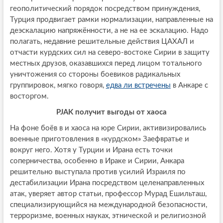
геополитический порядок посредством принуждения,
Турция продвигает рамки нормализации, направленные на
деэскалацию напряжённости, а не на ее эскалацию. Надо
полагать, недавние решительные действия ЦАХАЛ и
отчасти курдских сил на северо-востоке Сирии в защиту
местных друзов, оказавшихся перед лицом тотального
уничтожения со стороны боевиков радикальных
группировок, мягко говоря,
едва ли встречены
в Анкаре с
восторгом.
PJAK получит выгоды от хаоса
На фоне боёв в и хаоса на юре Сирии, активизировались
военные приготовления в «курдском» Заефвратье и
вокруг него. Хотя у Турции и Ирана есть точки
соперничества, особенно в Ираке и Сирии, Анкара
решительно выступала против усилий Израиля по
дестабилизации Ирана посредством целенаправленных
атак, уверяет автор статьи, профессор Мурад Ешильташ,
специализирующийся на международной безопасности,
терроризме, военных науках, этнической и религиозной