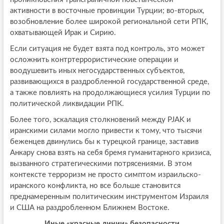
активности в восточные провинции Турции; во-вторых,
возобновление более широкой региональной сети РПК,
охватывающей Ирак и Сирию.
Если ситуация не будет взята под контроль, это может
осложнить контртеррористические операции и
воодушевить иных негосударственных субъектов,
развивающихся в раздробленной государственной среде,
а также повлиять на продолжающиеся усилия Турции по
политической ликвидации РПК.
Более того, эскалация столкновений между PJAK и
иранскими силами могло привести к тому, что тысячи
беженцев двинулись бы к турецкой границе, заставив
Анкару снова взять на себя бремя гуманитарного кризиса,
вызванного стратегическими потрясениями. В этом
контексте терроризм не просто симптом израильско-
иранского конфликта, но все больше становится
преднамеренным политическим инструментом Израиля
и США на раздробленном Ближнем Востоке.
Иные «красные линии» безопасности