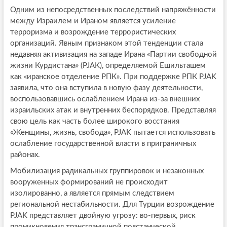
Одним из непосредственных последствий напряжённости
между Израилем и Ираном является усиление
терроризма и возрождение террористических
организаций. Явным признаком этой тенденции стала
недавняя активизация на западе Ирана «Партии свободной
жизни Курдистана» (PJAK), определяемой Ешильташем
как «иранское отделение РПК». При поддержке РПК PJAK
заявила, что она вступила в новую фазу деятельности,
воспользовавшись ослаблением Ирана из-за внешних
израильских атак и внутренних беспорядков. Представляя
свою цель как часть более широкого восстания
«Женщины, жизнь, свобода», PJAK пытается использовать
ослабление государственной власти в приграничных
районах.
Мобилизация радикальных группировок и незаконных
вооруженных формирований не происходит
изолированно, а является прямым следствием
региональной нестабильности. Для Турции возрождение
PJAK представляет двойную угрозу: во-первых, риск
проникновения трансграничной повстанческой