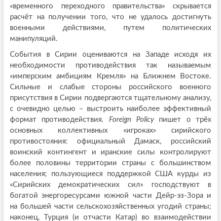
«временного переходного правительства» скрывается
расчёт на получении того, что не удалось достигнуть
военными действиями, путем политических
манипуляций.
События в Сирии оцениваются на Западе исходя их
необходимости противодействия так называемым
«имперским амбициям Кремля» на Ближнем Востоке.
Сильные и слабые стороны российского военного
присутствия в Сирии подвергаются тщательному анализу,
с очевидно целью – выстроить наиболее эффективный
формат противодействия.
Foreign Policy
пишет о трёх
основных коллективных «игроках» сирийского
противостояния: официальный Дамаск, российский
воинский контингент и иранские силы контролируют
более половины территории страны с большинством
населения; пользующиеся поддержкой США курды из
«Сирийских демократических сил» господствуют в
богатой энергоресурсами южной части Дейр-эз-Зора и
на большей части сельскохозяйственных угодий страны;
наконец, Турция (и отчасти Катар) во взаимодействии