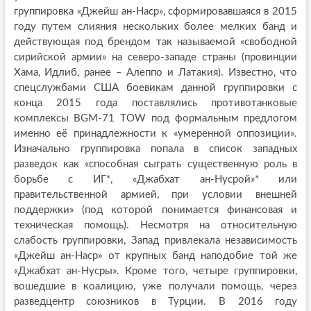
группировка «Джейш ан-Наср», сформировавшаяся в 2015
году путем слияния нескольких более мелких банд и
действующая под брендом так называемой «свободной
сирийской армии» на северо-западе страны (провинции
Хама, Идлиб, ранее – Алеппо и Латакия). Известно, что
спецслужбами США боевикам данной группировки с
конца 2015 года поставлялись противотанковые
комплексы BGM-71 TOW под формальным предлогом
именно её принадлежности к «умеренной оппозиции».
Изначально группировка попала в список западных
разведок как «способная сыграть существенную роль в
борьбе с ИГ*, «Джабхат ан-Нусрой»* или
правительственной армией, при условии внешней
поддержки» (под которой понимается финансовая и
техническая помощь). Несмотря на относительную
слабость группировки, Запад привлекала независимость
«Джейш ан-Наср» от крупных банд наподобие той же
«Джабхат ан-Нусры». Кроме того, четыре группировки,
вошедшие в коалицию, уже получали помощь, через
разведцентр союзников в Турции. В 2016 году