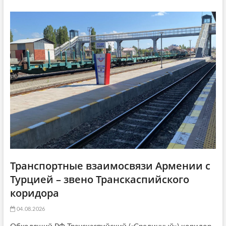
g
а
т
a
т
ь
ь
я
t
я
:
i
:
o
n
Транспортные взаимосвязи Армении с
Турцией – звено Транскаспийского
коридора
04.08.2026