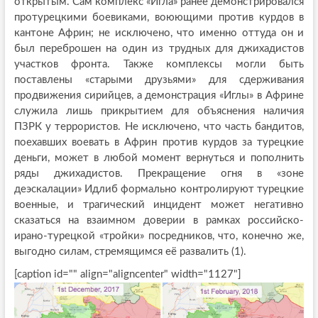
открытым. Сам комплекс «Игла» ранее демонстрировался
протурецкими боевиками, воюющими против курдов в
кантоне Африн; не исключено, что именно оттуда он и
был переброшен на один из трудных для джихадистов
участков фронта. Также комплексы могли быть
поставлены «старыми друзьями» для сдерживания
продвижения сирийцев, а демонстрация «Иглы» в Африне
служила лишь прикрытием для объяснения наличия
ПЗРК у террористов. Не исключено, что часть бандитов,
поехавших воевать в Африн против курдов за турецкие
деньги, может в любой момент вернуться и пополнить
ряды джихадистов. Прекращение огня в «зоне
деэскалации» Идлиб формально контролируют турецкие
военные, и трагический инцидент может негативно
сказаться на взаимном доверии в рамках российско-
ирано-турецкой «тройки» посредников, что, конечно же,
выгодно силам, стремящимся её развалить (1).
[caption id="" align="aligncenter" width="1127"]