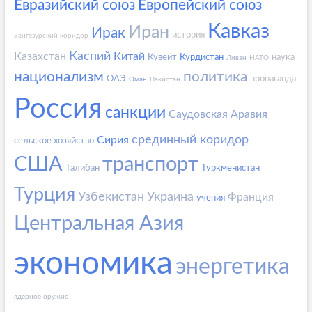
Евразийский союз
Европейский союз
Кавказ
Иран
Ирак
история
Зангезурский коридор
Каспий
Казахстан
Китай
Кувейт
Курдистан
наука
Ливан
НАТО
национализм
политика
ОАЭ
пропаганда
Оман
Пакистан
Россия
санкции
Саудовская Аравия
срединный коридор
Сирия
сельское хозяйство
США
транспорт
Талибан
Туркменистан
Турция
Узбекистан
Украина
Франция
учения
Центральная Азия
экономика
энергетика
ядерное оружие