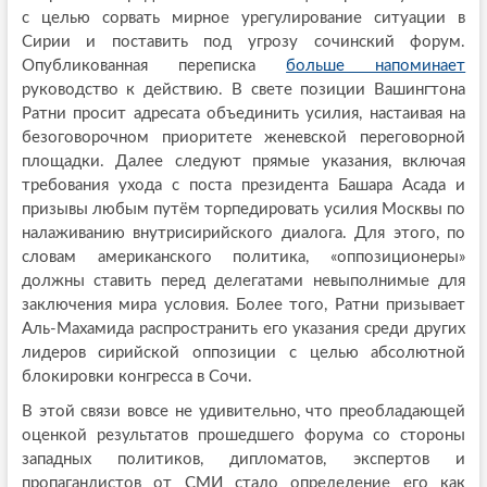
с целью сорвать мирное урегулирование ситуации в
Сирии и поставить под угрозу сочинский форум.
Опубликованная переписка
больше напоминает
руководство к действию. В свете позиции Вашингтона
Ратни просит адресата объединить усилия, настаивая на
безоговорочном приоритете женевской переговорной
площадки. Далее следуют прямые указания, включая
требования ухода с поста президента Башара Асада и
призывы любым путём торпедировать усилия Москвы по
налаживанию внутрисирийского диалога. Для этого, по
словам американского политика, «оппозиционеры»
должны ставить перед делегатами невыполнимые для
заключения мира условия. Более того, Ратни призывает
Аль-Махамида распространить его указания среди других
лидеров сирийской оппозиции с целью абсолютной
блокировки конгресса в Сочи.
В этой связи вовсе не удивительно, что преобладающей
оценкой результатов прошедшего форума со стороны
западных политиков, дипломатов, экспертов и
пропагандистов от СМИ стало определение его как