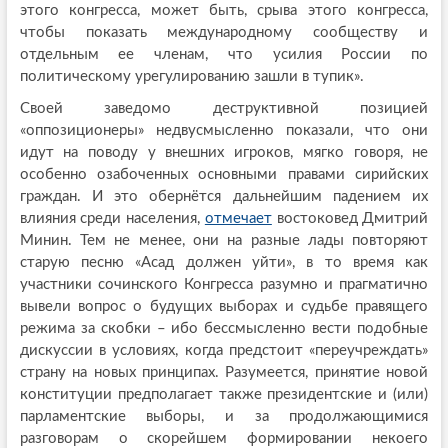
этого конгресса, может быть, срыва этого конгресса,
чтобы показать международному сообществу и
отдельным ее членам, что усилия России по
политическому урегулированию зашли в тупик».
Своей заведомо деструктивной позицией
«оппозиционеры» недвусмысленно показали, что они
идут на поводу у внешних игроков, мягко говоря, не
особенно озабоченных основными правами сирийских
граждан. И это обернётся дальнейшим падением их
влияния среди населения,
отмечает
востоковед Дмитрий
Минин. Тем не менее, они на разные лады повторяют
старую песню «Асад должен уйти», в то время как
участники сочинского Конгресса разумно и прагматично
вывели вопрос о будущих выборах и судьбе правящего
режима за скобки – ибо бессмысленно вести подобные
дискуссии в условиях, когда предстоит «переучреждать»
страну на новых принципах. Разумеется, принятие новой
конституции предполагает также президентские и (или)
парламентские выборы, и за продолжающимися
разговорам о скорейшем формировании некоего