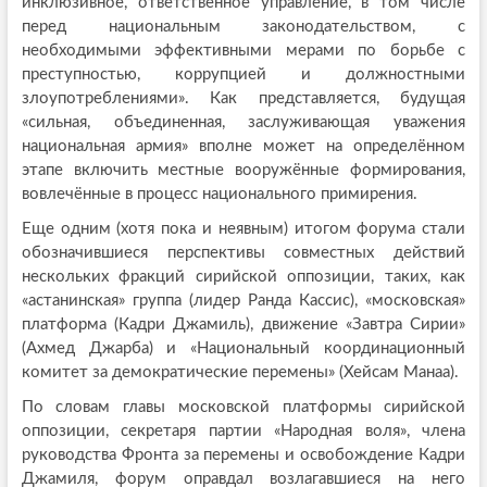
инклюзивное, ответственное управление, в том числе
перед национальным законодательством, с
необходимыми эффективными мерами по борьбе с
преступностью, коррупцией и должностными
злоупотреблениями». Как представляется, будущая
«сильная, объединенная, заслуживающая уважения
национальная армия» вполне может на определённом
этапе включить местные вооружённые формирования,
вовлечённые в процесс национального примирения.
Еще одним (хотя пока и неявным) итогом форума стали
обозначившиеся перспективы совместных действий
нескольких фракций сирийской оппозиции, таких, как
«астанинская» группа (лидер Ранда Кассис), «московская»
платформа (Кадри Джамиль), движение «Завтра Сирии»
(Ахмед Джарба) и «Национальный координационный
комитет за демократические перемены» (Хейсам Манаа).
По словам главы московской платформы сирийской
оппозиции, секретаря партии «Народная воля», члена
руководства Фронта за перемены и освобождение Кадри
Джамиля, форум оправдал возлагавшиеся на него