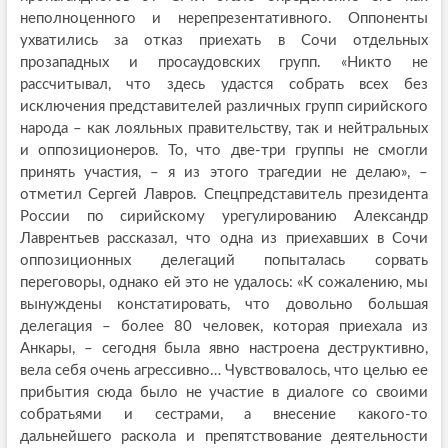
неполноценного и нерепрезентативного. Оппоненты
ухватились за отказ приехать в Сочи отдельных
прозападных и просаудовских групп. «Никто не
рассчитывал, что здесь удастся собрать всех без
исключения представителей различных групп сирийского
народа – как лояльных правительству, так и нейтральных
и оппозиционеров. То, что две-три группы не смогли
принять участия, – я из этого трагедии не делаю», –
отметил Сергей Лавров. Спецпредставитель президента
России по сирийскому урегулированию Александр
Лаврентьев рассказал, что одна из приехавших в Сочи
оппозиционных делегаций попыталась сорвать
переговоры, однако ей это не удалось: «К сожалению, мы
вынуждены констатировать, что довольно большая
делегация – более 80 человек, которая приехала из
Анкары, – сегодня была явно настроена деструктивно,
вела себя очень агрессивно… Чувствовалось, что целью ее
прибытия сюда было не участие в диалоге со своими
собратьями и сестрами, а внесение какого-то
дальнейшего раскола и препятствование деятельности