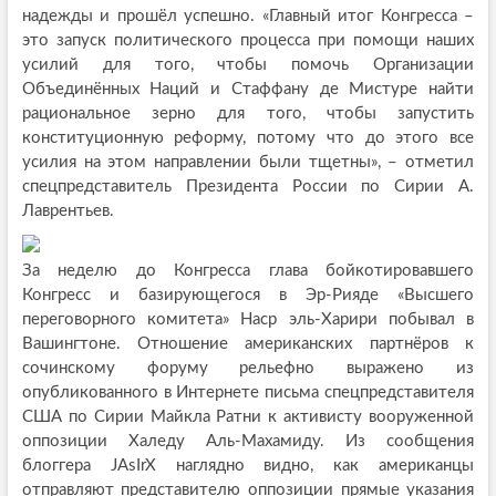
надежды и прошёл успешно. «Главный итог Конгресса –
это запуск политического процесса при помощи наших
усилий для того, чтобы помочь Организации
Объединённых Наций и Стаффану де Мистуре найти
рациональное зерно для того, чтобы запустить
конституционную реформу, потому что до этого все
усилия на этом направлении были тщетны», – отметил
спецпредставитель Президента России по Сирии А.
Лаврентьев.
За неделю до Конгресса глава бойкотировавшего
Конгресс и базирующегося в Эр-Рияде «Высшего
переговорного комитета» Наср эль-Харири побывал в
Вашингтоне. Отношение американских партнёров к
сочинскому форуму рельефно выражено из
опубликованного в Интернете письма спецпредставителя
США по Сирии Майкла Ратни к активисту вооруженной
оппозиции Халеду Аль-Махамиду. Из сообщения
блоггера JAsIrX наглядно видно, как американцы
отправляют представителю оппозиции прямые указания