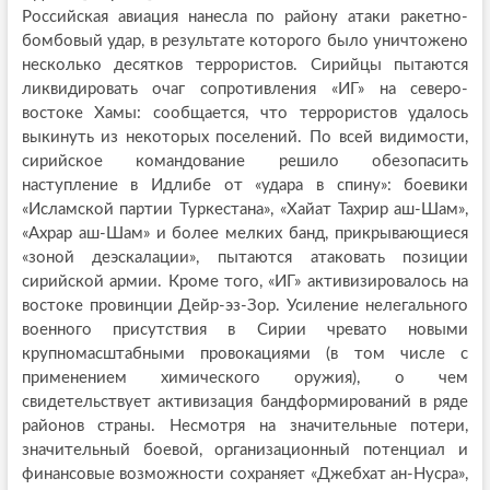
Российская авиация нанесла по району атаки ракетно-
бомбовый удар, в результате которого было уничтожено
несколько десятков террористов. Сирийцы пытаются
ликвидировать очаг сопротивления «ИГ» на северо-
востоке Хамы: сообщается, что террористов удалось
выкинуть из некоторых поселений. По всей видимости,
сирийское командование решило обезопасить
наступление в Идлибе от «удара в спину»: боевики
«Исламской партии Туркестана», «Хайат Тахрир аш-Шам»,
«Ахрар аш-Шам» и более мелких банд, прикрывающиеся
«зоной деэскалации», пытаются атаковать позиции
сирийской армии. Кроме того, «ИГ» активизировалось на
востоке провинции Дейр-эз-Зор. Усиление нелегального
военного присутствия в Сирии чревато новыми
крупномасштабными провокациями (в том числе с
применением химического оружия), о чем
свидетельствует активизация бандформирований в ряде
районов страны. Несмотря на значительные потери,
значительный боевой, организационный потенциал и
финансовые возможности сохраняет «Джебхат ан-Нусра»,