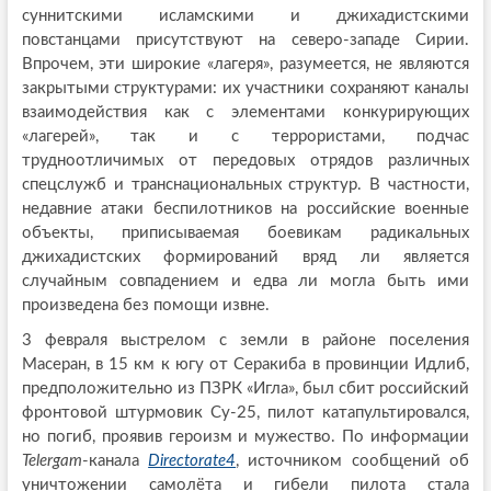
суннитскими исламскими и джихадистскими
повстанцами присутствуют на северо-западе Сирии.
Впрочем, эти широкие «лагеря», разумеется, не являются
закрытыми структурами: их участники сохраняют каналы
взаимодействия как с элементами конкурирующих
«лагерей», так и с террористами, подчас
трудноотличимых от передовых отрядов различных
спецслужб и транснациональных структур. В частности,
недавние атаки беспилотников на российские военные
объекты, приписываемая боевикам радикальных
джихадистских формирований вряд ли является
случайным совпадением и едва ли могла быть ими
произведена без помощи извне.
3 февраля выстрелом с земли в районе поселения
Масеран, в 15 км к югу от Серакиба в провинции Идлиб,
предположительно из ПЗРК «Игла», был сбит российский
фронтовой штурмовик Су-25, пилот катапультировался,
но погиб, проявив героизм и мужество. По информации
Telergam
-канала
Directorate4
, источником сообщений об
уничтожении самолёта и гибели пилота стала