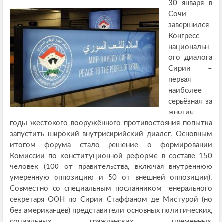
30 января в
Сочи
завершился
Конгресс
национальн
ого диалога
Сирии –
первая
наиболее
серьёзная за
многие
годы жестокого вооружённого противостояния попытка
запустить широкий внутрисирийский диалог. Основным
итогом форума стало решение о формировании
Комиссии по конституционной реформе в составе 150
человек (100 от правительства, включая внутреннюю
умеренную оппозицию и 50 от внешней оппозиции).
Совместно со специальным посланником генерального
секретаря ООН по Сирии Стаффаном де Мистурой (но
без американцев) представители основных политических,
социальных, гражданских, племенных,