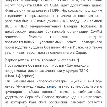
обороне Владимир Шаманов. Речь о том, что боевики
могут получать ПЗРК от США, идет достаточно давно:
«Раньше они не давали им ПЗРК. Но, согласно последним
сведениям, теперь американцы начали их поставлять», –
рассказал бывший командующий 4-й воздушной армией
ВВС и ПВО генерал-лейтенант Валерий Горбенко. В
декабрьском докладе британской организации
Conflict
Armament
Research
говорилось о продаже
противотанковых управляемых ракет болгарского
производства курдами боевикам «ИГ» в Ираке, что также
увеличивает вероятность появления его в Сирии.
[caption id="" align="aligncenter" width="600"]
Протурецкие боевики группировки «Самарканд» с
предположительно захваченными у курдов ПЗРК
«Игла-1»[/caption]
Так называемый «пресс-секретарь» «Джейш ан-Наср»
некто Мухаммед Рашид
заявил
агентству
Anadolu
, что его
группировка сбила военный самолет, собиравшийся
ударить по Серакабу. Вопрос происхождения комплекса,
из которого был сбит российский самолет, остается