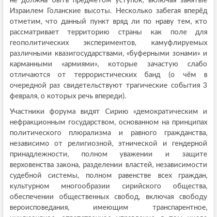
не должна быть предметом уступок, включая занятые
Израилем Голанские высоты. Несколько забегая вперёд
отметим, что данный пункт вряд ли по нраву тем, кто
рассматривает территорию страны как поле для
геополитических экспериментов, камуфлируемых
различными квазигосударствами, «буферными зонами» и
карманными «армиями», которые зачастую слабо
отличаются от террористических банд (о чём в
очередной раз свидетельствуют трагические события 3
февраля, о которых речь впереди).
Участники форума видят Сирию «демократическим и
нефракционным государством, основанном на принципах
политического плюрализма и равного гражданства,
независимо от религиозной, этнической и гендерной
принадлежности, полном уважении и защите
верховенства закона, разделении властей, независимости
судебной системы, полном равенстве всех граждан,
культурном многообразии сирийского общества,
обеспечении общественных свобод, включая свободу
вероисповедания, имеющим транспарентное,