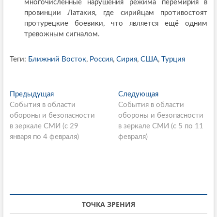
многочисленные нарушения режима перемирия в
провинции Латакия, где сирийцам противостоят
протурецкие боевики, что является ещё одним
тревожным сигналом.
Теги:
Ближний Восток
,
Россия
,
Сирия
,
США
,
Турция
P
Предыдущая
П
Следующая
С
События в области
р
События в области
л
o
обороны и безопасности
е
обороны и безопасности
е
s
в зеркале СМИ (с 29
д
в зеркале СМИ (с 5 по 11
д
января по 4 февраля)
ы
февраля)
у
t
д
ю
n
у
щ
щ
а
a
а
я
v
я
с
i
с
т
ТОЧКА ЗРЕНИЯ
т
а