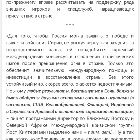
по-прежнему вправе рассчитывать на поддержку ряда
внешних игроков и спецслужб, наращивающих
присутствие в стране.
* * *
«Для того, чтобы Россия могла заявить о победе и
вывести войска из Сирии, не рискуя вернуться назад из-за
непреодолимого хаоса, ей понадобится скромный
международный консенсус в отношении политических
шагов после прекращения огня в стране. Только это
обеспечит значительную международную помощь и
инвестиции в восстановление страны. Без этого
устойчивый мир, скорее всего, окажется недостижимым.
Поэтому
любые результаты, достигнутые в Сочи, должны
быть одобрены другими основными внешними игроками (в
частности, США, Великобританией, Францией, Иорданией
и Саудовской Аравией) и остатками сирийской оппозиции
»
,
– пишет программный директор по Ближнему Востоку и
Северной Африке Международной кризисной группы
Йост Хилтерманн (выделено нами –
прим. авт.
). Ну а так
как этого «одобрения» ни в коем случае не последует