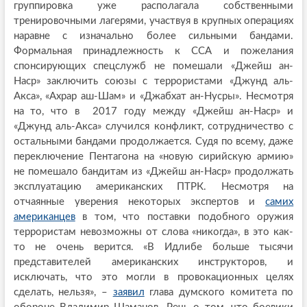
группировка уже располагала собственными
тренировочными лагерями, участвуя в крупных операциях
наравне с изначально более сильными бандами.
Формальная принадлежность к ССА и пожелания
спонсирующих спецслужб не помешали «Джейш ан-
Наср» заключить союзы с террористами «Джунд аль-
Акса», «Ахрар аш-Шам» и «Джабхат ан-Нусры». Несмотря
на то, что в 2017 году между «Джейш ан-Наср» и
«Джунд аль-Акса» случился конфликт, сотрудничество с
остальными бандами продолжается. Судя по всему, даже
переключение Пентагона на «новую сирийскую армию»
не помешало бандитам из «Джейш ан-Наср» продолжать
эксплуатацию американских ПТРК. Несмотря на
отчаянные уверения некоторых экспертов и
самих
американцев
в том, что поставки подобного оружия
террористам невозможны от слова «никогда», в это как-
то не очень верится. «В Идлибе больше тысячи
представителей американских инструкторов, и
исключать, что это могли в провокационных целях
сделать, нельзя», –
заявил
глава думского комитета по