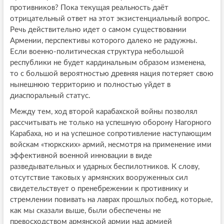
противников? Пока текущая реальность даёт
отрицательный ответ на этот экзистенциальный вопрос.
Речь действительно идет о самом существовании
Армении, перспективы которого далеко не радужны.
Если военно-политическая структура небольшой
республики не будет кардинальным образом изменена,
то с большой вероятностью древняя нация потеряет свою
нынешнюю территорию и полностью уйдет в
диаспоральный статус.
Между тем, ход второй карабахской войны позволял
рассчитывать не только на успешную оборону Нагорного
Карабаха, но и на успешное сопротивление наступающим
войскам «тюркских» армий, несмотря на применение ими
эффективной военной инновации в виде
разведывательных и ударных беспилотников. К слову,
отсутствие таковых у армянских вооруженных сил
свидетельствует о пренебрежении к противнику и
стремлении повивать на лаврах прошлых побед, которые,
как мы сказали выше, были обеспечены не
превосходством армянской армии над армией