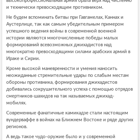
высокопрофессиональная армия брала верх над численно
и технически превосходящим противником.
Не будем вспоминать битвы при Гавгамелах, Каннах и
Аустерлице, так как самым убедительным примером
успешного ведения войны в современной военной
истории являются многочисленные победы малых
формирований всевозможных джихадистов над
многократно превосходящими силами арабских армий в
Ираке и Сирии.
Кроме высокой маневренности и умения наносить
неожиданные стремительные удары по слабым местам
обороны противника, формирования джихадистов
добивались сокрушительного успеха с помощью отрядов
смертников-шахидов на так называемых джихад-
мобилях.
Современные фанатичные камикадзе стали настоящим
вундерваффе в войнах на Ближнем Востоке и ряде других
регионов.
А ведь такое чудо-оружие было и у современной