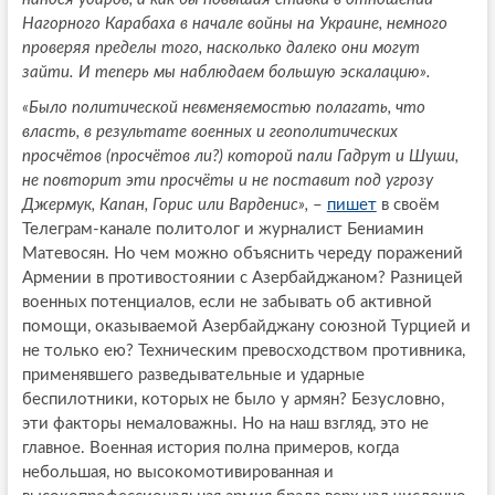
Нагорного Карабаха в начале войны на Украине, немного
проверяя пределы того, насколько далеко они могут
зайти. И теперь мы наблюдаем большую эскалацию».
«Было политической невменяемостью полагать, что
власть, в результате военных и геополитических
просчётов (просчётов ли?) которой пали Гадрут и Шуши,
не повторит эти просчёты и не поставит под угрозу
Джермук, Капан, Горис или Варденис»,
–
пишет
в своём
Телеграм-канале политолог и журналист Бениамин
Матевосян. Но чем можно объяснить череду поражений
Армении в противостоянии с Азербайджаном? Разницей
военных потенциалов, если не забывать об активной
помощи, оказываемой Азербайджану союзной Турцией и
не только ею? Техническим превосходством противника,
применявшего разведывательные и ударные
беспилотники, которых не было у армян? Безусловно,
эти факторы немаловажны. Но на наш взгляд, это не
главное. Военная история полна примеров, когда
небольшая, но высокомотивированная и