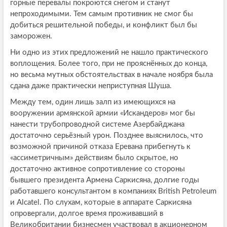
горные перевалы покроются снегом и станут
непроходимыми. Тем самым противник не смог бы
добиться решительной победы, и конфликт был бы
заморожен.
Ни одно из этих предложений не нашло практического
воплощения. Более того, при не прояснённых до конца,
но весьма мутных обстоятельствах в начале ноября была
сдана даже практически неприступная Шуша.
Между тем, один лишь залп из имеющихся на
вооружении армянской армии «Искандеров» мог бы
нанести трубопроводной системе Азербайджана
достаточно серьёзный урон. Позднее выяснилось, что
возможной причиной отказа Еревана прибегнуть к
«ассиметричным» действиям было скрытое, но
достаточно активное сопротивление со стороны
бывшего президента Армена Саркисяна, долгие годы
работавшего консультантом в компаниях British Petroleum
и Alcatel. По слухам, которые в аппарате Саркисяна
опровергали, долгое время проживавший в
Великобритании бизнесмен участвовал в акционерном