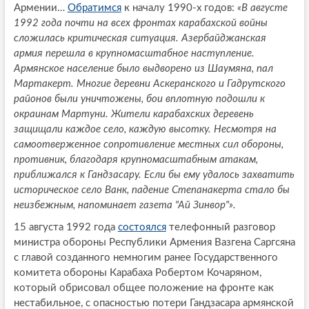
Армении…
Обратимся
к началу 1990-х годов:
«В августе
1992 года почти на всех фронтах карабахской войны
сложилась критическая ситуация. Азербайджанская
армия перешла в крупномасштабное наступление.
Армянское население было выдворено из Шаумяна, пал
Мартакерт. Многие деревни Аскеранcкого и Гадрутского
районов были уничтожены, бои вплотную подошли к
окраинам Мартуни. Жители карабахских деревень
защищали каждое село, каждую высотку. Несмотря на
самоотверженное сопротивление местных сил обороны,
противник, благодаря крупномасштабным атакам,
приближался к Гандзасару. Если бы ему удалось захватить
историческое село Ванк, падение Степанакерта стало бы
неизбежным, напоминает газета "Ай Зинвор"».
15 августа 1992 года
состоялся
телефонный разговор
министра обороны Республики Армения Вазгена Саргсяна
с главой созданного немногим ранее Государственного
комитета обороны Карабаха Робертом Кочаряном,
который обрисовал общее положение на фронте как
нестабильное, с опасностью потери Гандзасара армянской