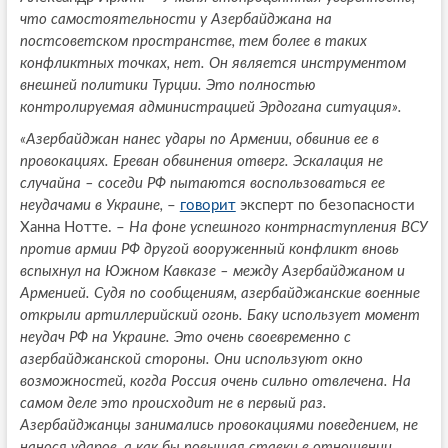
что самостоятельности у Азербайджана на
постсоветском пространстве, тем более в таких
конфликтных точках, нет. Он является инструментом
внешней политики Турции. Это полностью
контролируемая администрацией Эрдогана ситуация».
«Азербайджан нанес удары по Армении, обвинив ее в
провокациях. Ереван обвинения отверг. Эскалация не
случайна – соседи РФ пытаются воспользоваться ее
неудачами в Украине,
–
говорит
эксперт по безопасности
Ханна Нотте. –
На фоне успешного контрнаступления ВСУ
против армии РФ другой вооруженный конфликт вновь
вспыхнул на Южном Кавказе – между Азербайджаном и
Арменией. Судя по сообщениям, азербайджанские военные
открыли артиллерийский огонь. Баку использует момент
неудач РФ на Украине. Это очень своевременно с
азербайджанской стороны. Они используют окно
возможностей, когда Россия очень сильно отвлечена. На
самом деле это происходит не в первый раз.
Азербайджанцы занимались провокациями поведением, не
нанося ударов, а как бы повышая ставки в отношении