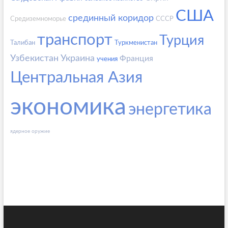
США
срединный коридор
Средиземноморье
СССР
транспорт
Турция
Талибан
Туркменистан
Узбекистан
Украина
Франция
учения
Центральная Азия
экономика
энергетика
ядерное оружие