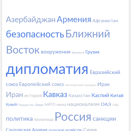
Армения
Азербайджан
Афганистан
Ближний
безопасность
Восток
вооружения
Грузия
Германия
дипломатия
Евразийский
союз
Европейский союз
Ирак
Зангезурский коридор
Кавказ
Иран
Каспий
история
Казахстан
Китай
национализм
ОАЭ
Кувейт
НАТО
наука
Курдистан
Ливан
ОВД
Россия
политика
санкции
пропаганда
Саудовская Аравия
Сирия
сельское хозяйство