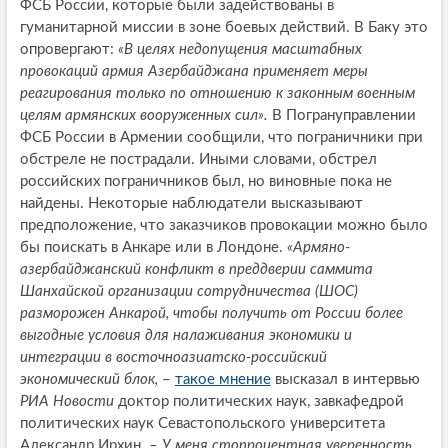
ФСБ России, которые были задействованы в
гуманитарной миссии в зоне боевых действий. В Баку это
опровергают:
«В целях недопущения масштабных
провокаций армия Азербайджана применяет меры
реагирования только по отношению к законным военным
целям армянских вооруженных сил».
В Погрануправлении
ФСБ России в Армении сообщили, что пограничники при
обстреле не пострадали. Иными словами, обстрел
российских пограничников был, но виновные пока не
найдены. Некоторые наблюдатели высказывают
предположение, что заказчиков провокации можно было
бы поискать в Анкаре или в Лондоне.
«Армяно-
азербайджанский конфликт в преддверии саммита
Шанхайской организации сотрудничества (ШОС)
разморожен Анкарой, чтобы получить от России более
выгодные условия для налаживания экономики и
интеграции в восточноазиатско-российский
экономический блок,
–
такое мнение
высказал в интервью
РИА Новости
доктор политических наук, завкафедрой
политических наук Севастопольского университета
Александр Ирхин.
– У меня стопроцентная уверенность,