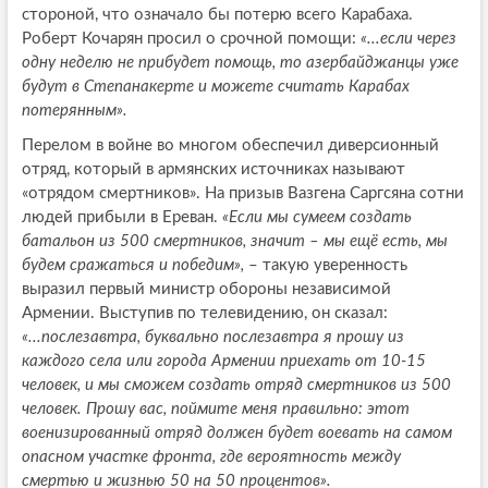
стороной, что означало бы потерю всего Карабаха.
Роберт Кочарян просил о срочной помощи:
«...если через
одну неделю не прибудет помощь, то азербайджанцы уже
будут в Степанакерте и можете считать Карабах
потерянным».
Перелом в войне во многом обеспечил диверсионный
отряд, который в армянских источниках называют
«отрядом смертников». На призыв Вазгена Саргсяна сотни
людей прибыли в Ереван.
«Если мы сумеем создать
батальон из 500 смертников, значит – мы ещё есть, мы
будем сражаться и победим»,
– такую уверенность
выразил первый министр обороны независимой
Армении. Выступив по телевидению, он сказал:
«...послезавтра, буквально послезавтра я прошу из
каждого села или города Армении приехать от 10-15
человек, и мы сможем создать отряд смертников из 500
человек. Прошу вас, поймите меня правильно: этот
военизированный отряд должен будет воевать на самом
опасном участке фронта, где вероятность между
смертью и жизнью 50 на 50 процентов».