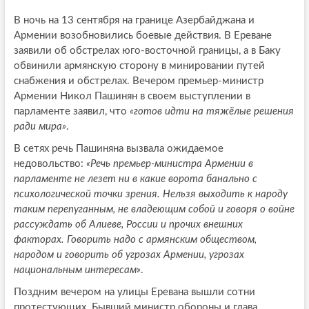
В ночь на 13 сентября на границе Азербайджана и
Армении возобновились боевые действия. В Ереване
заявили об обстрелах юго-восточной границы, а в Баку
обвинили армянскую сторону в минировании путей
снабжения и обстрелах. Вечером премьер-министр
Армении Никол Пашинян в своем выступлении в
парламенте заявил, что
«готов идти на тяжёлые решения
ради мира»
.
В сетях речь Пашиняна вызвала ожидаемое
недовольство:
«Речь премьер-министра Армении в
парламенте не лезет ни в какие ворота банально с
психологической точки зрения. Нельзя выходить к народу
таким перепуганным, не владеющим собой и говоря о войне
рассуждать об Алиеве, России и прочих внешних
факторах. Говорить надо с армянским обществом,
народом и говорить об угрозах Армении, угрозах
национальным интересам»
.
Поздним вечером на улицы Еревана вышли сотни
протестующих. Бывший министр обороны и глава