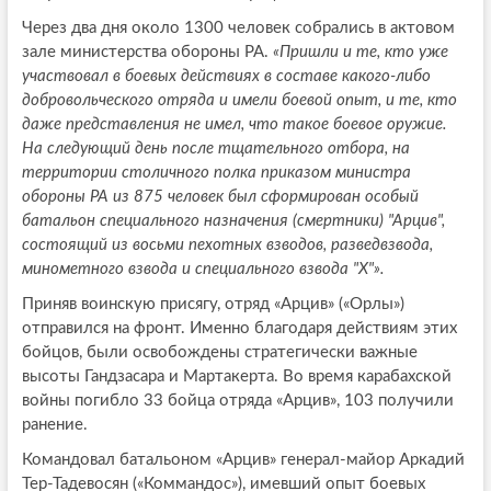
Через два дня около 1300 человек собрались в актовом
зале министерства обороны РА.
«Пришли и те, кто уже
участвовал в боевых действиях в составе какого-либо
добровольческого отряда и имели боевой опыт, и те, кто
даже представления не имел, что такое боевое оружие.
На следующий день после тщательного отбора, на
территории столичного полка приказом министра
обороны РА из 875 человек был сформирован особый
батальон специального назначения (смертники) "Арцив",
состоящий из восьми пехотных взводов, разведвзвода,
минометного взвода и специального взвода "X"».
Приняв воинскую присягу, отряд «Арцив» («Орлы»)
отправился на фронт. Именно благодаря действиям этих
бойцов, были освобождены стратегически важные
высоты Гандзасара и Мартакерта. Во время карабахской
войны погибло 33 бойца отряда «Арцив», 103 получили
ранение.
Командовал батальоном «Арцив» генерал-майор Аркадий
Тер-Тадевосян («Коммандос»), имевший опыт боевых