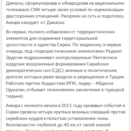
Дамаску, сформулировав и обнародовав на национальном
телеканале CNN четыре своих условий по нормализации
двусторонних отношений. Раскроем их суть и подоплеку.
Анкара ожидает от Дамаска:
Во-первых,
полного избавления от террористических
элементов для сохранения территориальной
целостности и единства Сирии. По-видимому, в первую
очередь, под «террористическими элементами» Реджеп
Эрдоган подразумевает контролируемые Пентагоном
курдские вооруженные формирования Сирийских
демократических сил (СДС), военные и политические
деятели которых ранее входили в запрещенную в Турции
Рабочую партию Курдистана (РПК, лидер – Абдалла
Оджалан, отбывает пожизненное заключение в турецкой
тюрьме).
Анкара с момента начала в 2011 году кровавых событий в
Сирии провела четыре крупных военных операций против
сирийских курдов в попытках установления «зоны
безопасности» глубиной до 40 км от своей южной