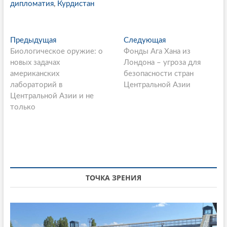
дипломатия
,
Курдистан
P
Предыдущая
П
Следующая
С
Биологическое оружие: о
р
Фонды Ага Хана из
л
o
новых задачах
е
Лондона – угроза для
е
s
американских
д
безопасности стран
д
лабораторий в
ы
Центральной Азии
у
t
Центральной Азии и не
д
ю
n
только
у
щ
щ
а
a
а
я
v
я
с
i
с
т
т
а
g
а
т
ТОЧКА ЗРЕНИЯ
a
т
ь
ь
я
t
я
:
i
: