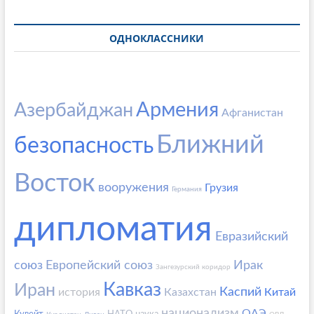
ОДНОКЛАССНИКИ
Армения
Азербайджан
Афганистан
Ближний
безопасность
Восток
вооружения
Грузия
Германия
дипломатия
Евразийский
союз
Европейский союз
Ирак
Зангезурский коридор
Кавказ
Иран
Каспий
история
Казахстан
Китай
национализм
ОАЭ