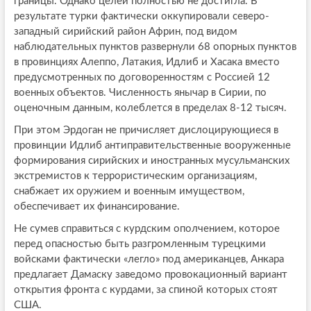
границы. Однако целей полностью не достигла. В
результате турки фактически оккупировали северо-
западный сирийский район Африн, под видом
наблюдательных пунктов развернули 68 опорных пунктов
в провинциях Алеппо, Латакия, Идлиб и Хасака вместо
предусмотренных по договоренностям с Россией 12
военных объектов. Численность янычар в Сирии, по
оценочным данным, колеблется в пределах 8-12 тысяч.
При этом Эрдоган не причисляет дислоцирующиеся в
провинции Идлиб антиправительственные вооруженные
формирования сирийских и иностранных мусульманских
экстремистов к террористическим организациям,
снабжает их оружием и военным имуществом,
обеспечивает их финансирование.
Не сумев справиться с курдским ополчением, которое
перед опасностью быть разгромленным турецкими
войсками фактически «легло» под американцев, Анкара
предлагает Дамаску заведомо провокационный вариант
открытия фронта с курдами, за спиной которых стоят
США.