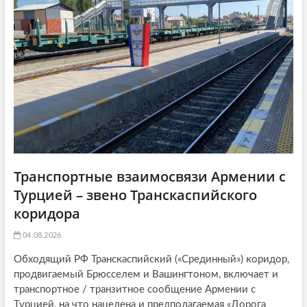
o
n
Транспортные взаимосвязи Армении с
Турцией – звено Транскаспийского
коридора
04.08.2026
Обходящий РФ Транскаспийский («Срединный») коридор,
продвигаемый Брюсселем и Вашингтоном, включает и
транспортное / транзитное сообщение Армении с
Турцией, на что нацелена и предполагаемая «Дорога