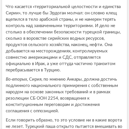
Что касается «территориальной целостности и единства
Сирии», то лучше бы Эрдоган молчал: он словно клещ
вцепился в тело арабской страны, и не намерен терять
контроль над захваченными территориями. И дело не
столько в обеспечении безопасности турецкой границы,
сколько в воровстве сирийских водных ресурсов,
продуктов сельского хозяйства, наконец, нефти. Она
добывается на месторождениях, контролируемых
совместно американцами и СДС, отправляется
официально в Ирак, а уже оттуда частично транзитом
перебрасывается в Турцию.
Во-вторых,
Сирия, по мнению Анкары, должна достичь
подлинного национального примирения с собственным
народом на основе законных требований и в рамках
резолюции СБ ООН 2254, возвращения к
конституционным переговорам и достижения
соглашения с оппозицией.
Если говорить образно, то это условие ни в какие ворота
не лезет. Турецкий паша открыто пытается вмешивать во