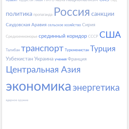
Кувейт
НАТО
наука
Курдистан
Ливан
ОВД
Россия
политика
санкции
пропаганда
Саудовская Аравия
Сирия
сельское хозяйство
США
срединный коридор
Средиземноморье
СССР
транспорт
Турция
Талибан
Туркменистан
Узбекистан
Украина
Франция
учения
Центральная Азия
экономика
энергетика
ядерное оружие