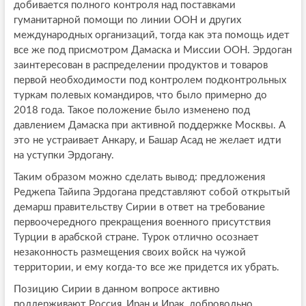
добивается полного контроля над поставками
гуманитарной помощи по линии ООН и других
международных организаций, тогда как эта помощь идет
все же под присмотром Дамаска и Миссии ООН. Эрдоган
заинтересован в распределении продуктов и товаров
первой необходимости под контролем подконтрольных
туркам полевых командиров, что было примерно до
2018 года. Такое положение было изменено под
давлением Дамаска при активной поддержке Москвы. А
это не устраивает Анкару, и Башар Асад не желает идти
на уступки Эрдогану.
Таким образом можно сделать вывод: предложения
Реджепа Тайипа Эрдогана представляют собой открытый
демарш правительству Сирии в ответ на требование
первоочередного прекращения военного присутствия
Турции в арабской стране. Турок отлично осознает
незаконность размещения своих войск на чужой
территории, и ему когда-то все же придется их убрать.
Позицию Сирии в данном вопросе активно
поддерживают Россия, Иран и Ирак, добровольно