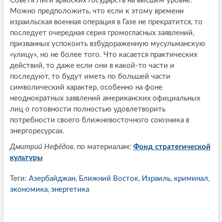
Совета Лиги арабских государств на высшем уровне.
Можно предположить, что если к этому времени
израильская военная операция в Газе не прекратится, то
последует очередная серия громогласных заявлений,
призванных успокоить взбудораженную мусульманскую
«улицу», но не более того. Что касается практических
действий, то даже если они в какой-то части и
последуют, то будут иметь по большей части
символический характер, особенно на фоне
неоднократных заявлений американских официальных
лиц о готовности полностью удовлетворить
потребности своего ближневосточного союзника в
энергоресурсах.
Дмитрий Нефёдов
, по материалам:
Фонд стратегической
культуры
Теги:
Азербайджан
,
Ближний Восток
,
Израиль
,
криминал
,
экономика
,
энергетика