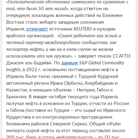
«Геополитическая обстановка изменилась по сравнению с
той, что была 50 лет назад»,
когда ответом на
очередную эскалацию военных действий на Ближнем
Востоке стало эмбарго западным союзникам
Израиля,
отмечают
источники
REUTERS
в кулуарах
арабских организаций.
«Совет работает как ясный и
честный партнер международного сообщества, как
экспортер нефти, и мы ни в коем случае не можем
использовать это как оружие»,
– заверяет генсек ССАГПЗ
Джасем аль-Будайви. По
данным
S&P Global Commodity
Insights
, в 2022 г. основными поставщиками нефти в
Израиль были тесно связанный с Турцией Курдский
автономный регион Ирака (Эрбиль), Азербайджан и
Казахстан, в меньших объемах – Нигерия, Габон и
Бразилия. В январе-октябре текущего года Израиль
получал нефть в основном из Турции, отчасти из России
и Габона (поставки из Турции – это сырьё из Иракского
Курдистана и из контролируемых протурецкими
боевиками районов Северной Сирии). Общий объём
импорта сырой нефти за этот период составлял около
300 тыс. барр. в сутки, нефтепродуктов – до 50 тыс.