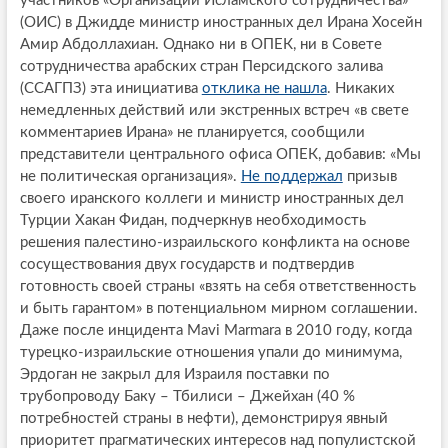
участников «Организации Исламского сотрудничества»
(ОИС) в Джидде министр иностранных дел Ирана Хосейн
Амир Абдоллахиан. Однако ни в ОПЕК, ни в Совете
сотрудничества арабских стран Персидского залива
(ССАГПЗ) эта инициатива
отклика не нашла
. Никаких
немедленных действий или экстренных встреч «в свете
комментариев Ирана» не планируется, сообщили
представители центрального офиса ОПЕК, добавив: «Мы
не политическая организация».
Не поддержал
призыв
своего иранского коллеги и министр иностранных дел
Турции Хакан Фидан, подчеркнув необходимость
решения палестино-израильского конфликта на основе
сосуществования двух государств и подтвердив
готовность своей страны «взять на себя ответственность
и быть гарантом» в потенциальном мирном соглашении.
Даже после инцидента Mavi Marmara в 2010 году, когда
турецко-израильские отношения упали до минимума,
Эрдоган не закрыл для Израиля поставки по
трубопроводу Баку – Тбилиси – Джейхан (40 %
потребностей страны в нефти), демонстрируя явный
приоритет прагматических интересов над популистской