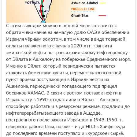
С этим выводом можно в полной мере согласиться:
обратим внимание на немалую долю ОАЭ в обеспечении
Израиля чёрным золотом, в том числе в виде товарной
оплаты налаженного с начала 2020-х гг. транзита
эмиратской нефти по трансизраильскому нефтепроводу
от Эйлата к Ашкелону на побережье Средиземного моря.
Именно в Эйлат, который периодически пытаются
атаковать йеменские хуситы, переместился основной
пункт приёма поступающей в Израиль нефти из
Ашкелона, периодически попадающего под прицел
боевиков ХАМАС. В связи с ростом поставок нефти в
Израиль эту в 1990-х годах линию Эйлат – Ашкелон,
способную работать и в реверсном режиме, продлили до
нефтеперерабатывающего завода в Ашдоде,
построенного после захвата Израилем в 1949-1950 гг.
северного района Газы, позже – и до НПЗ в Хайфе, куда
до последнего времени поступало и «курдское» сырьё.