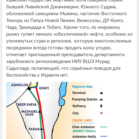
Иракский Курдистан, нефтяные поля северной Сирии,
бывшей Ливийской Джамахирии, Южного Судана,
обложенной санкциями Мьянмы, частично Восточного
Тимора, из Папуа-Новой Гвинеи, Венесуэлы, ДР Конго,
Чада, Тринидада и Тобаго. Кроме того, по мировому
рынку гуляет немало «обезличенной» нефти, особенно из
упомянутых стран и регионов, которую многочисленные
посредники всегда готовы продать кому угодно,
отмечает приглашенный преподаватель департамента
зарубежного регионоведения НИУ ВШЭ Мурад
Садыгзаде, полагающий, что серьёзных поводов для
беспокойства у Израиля нет.