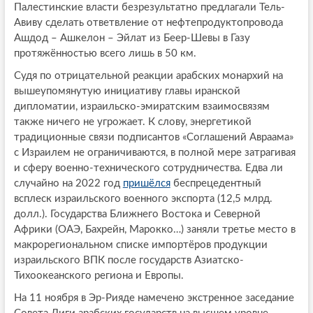
Палестинские власти безрезультатно предлагали Тель-
Авиву сделать ответвление от нефтепродуктопровода
Ашдод – Ашкелон – Эйлат из Беер-Шевы в Газу
протяжённостью всего лишь в 50 км.
Судя по отрицательной реакции арабских монархий на
вышеупомянутую инициативу главы иранской
дипломатии, израильско-эмиратским взаимосвязям
также ничего не угрожает. К слову, энергетикой
традиционные связи подписантов «Соглашений Авраама»
с Израилем не ограничиваются, в полной мере затрагивая
и сферу военно-технического сотрудничества. Едва ли
случайно на 2022 год
пришёлся
беспрецедентный
всплеск израильского военного экспорта (12,5 млрд.
долл.). Государства Ближнего Востока и Северной
Африки (ОАЭ, Бахрейн, Марокко…) заняли третье место в
макрорегиональном списке импортёров продукции
израильского ВПК после государств Азиатско-
Тихоокеанского региона и Европы.
На 11 ноября в Эр-Рияде намечено экстренное заседание