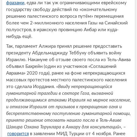
фразами
, едва ли так уж ограничивающими еврейскому
государству свободу действий по «окончательному
решению палестинского вопроса путём» перемещения
более чем 2-миллионного населения Газы на Синайский
полуостров, в иракскую провинцию Анбар или куда-
нибудь ещё.
Так, парламент Алжира принял решение предоставить
президенту Абдельмаджиду Теббуну объявить войну
Израилю. Накануне об отзыве своего посла из Тель-Авива
объявил Бахрейн (один из участников «Соглашений
Авраама» 2020 года), ранее на фоне непрекращающихся
массовых протестов местного палестинского населения
это сделала Иордания.
«Ввиду непрекращающейся
гуманитарной трагедии в секторе Газа, вызванной
продолжающимися атаками Израиля на мирное население,
и отказом Израиля от призывов к прекращению огня и
беспрепятственному поступлению гуманитарной помощи,
принято решение отозвать нашего посла в Тель-Авиве
Шакира Озкана Торунлара в Анкару для консультаций»,
–
говорится
в заявлении МИД Турции от 4 ноября. Ранее