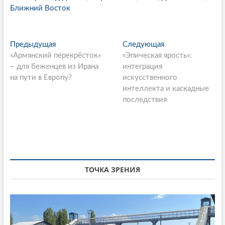
Ближний Восток
P
Предыдущая
П
Следующая
С
«Армянский перекрёсток»
р
«Эпическая ярость»:
л
o
– для беженцев из Ирана
е
интеграция
е
s
на пути в Европу?
д
искусственного
д
ы
интеллекта и каскадные
у
t
д
последствия
ю
n
у
щ
щ
а
a
а
я
v
я
с
i
с
т
т
а
ТОЧКА ЗРЕНИЯ
g
а
т
a
т
ь
ь
я
t
я
:
i
: