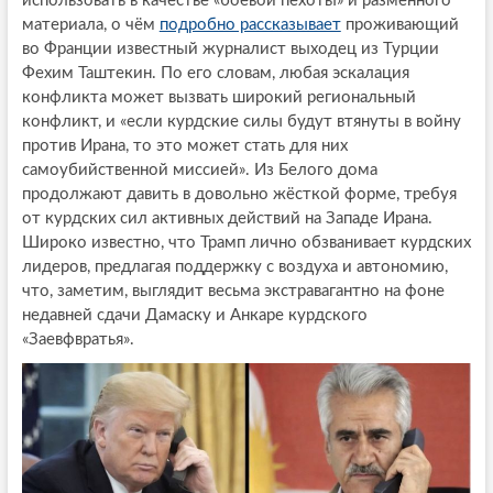
использовать в качестве «боевой пехоты» и разменного
материала, о чём
подробно рассказывает
проживающий
во Франции известный журналист выходец из Турции
Фехим Таштекин. По его словам, любая эскалация
конфликта может вызвать широкий региональный
конфликт, и «если курдские силы будут втянуты в войну
против Ирана, то это может стать для них
самоубийственной миссией». Из Белого дома
продолжают давить в довольно жёсткой форме, требуя
от курдских сил активных действий на Западе Ирана.
Широко известно, что Трамп лично обзванивает курдских
лидеров, предлагая поддержку с воздуха и автономию,
что, заметим, выглядит весьма экстравагантно на фоне
недавней сдачи Дамаску и Анкаре курдского
«Заевфвратья».