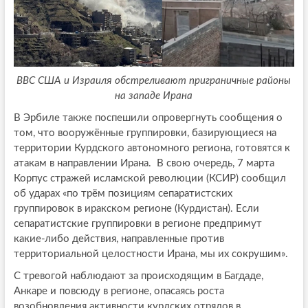
ВВС США и Израиля обстреливают приграничные районы
на западе Ирана
В Эрбиле также поспешили опровергнуть сообщения о
том, что вооружённые группировки, базирующиеся на
территории Курдского автономного региона, готовятся к
атакам в направлении Ирана. В свою очередь, 7 марта
Корпус стражей исламской революции (КСИР) сообщил
об ударах «по трём позициям сепаратистских
группировок в иракском регионе (Курдистан). Если
сепаратистские группировки в регионе предпримут
какие-либо действия, направленные против
территориальной целостности Ирана, мы их сокрушим».
С тревогой наблюдают за происходящим в Багдаде,
Анкаре и повсюду в регионе, опасаясь роста
возобновления активности курдских отрядов в