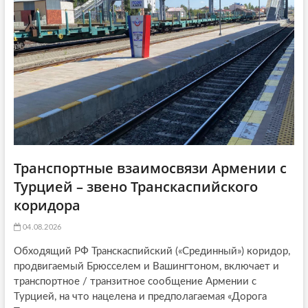
o
n
Транспортные взаимосвязи Армении с
Турцией – звено Транскаспийского
коридора
04.08.2026
Обходящий РФ Транскаспийский («Срединный») коридор,
продвигаемый Брюсселем и Вашингтоном, включает и
транспортное / транзитное сообщение Армении с
Турцией, на что нацелена и предполагаемая «Дорога