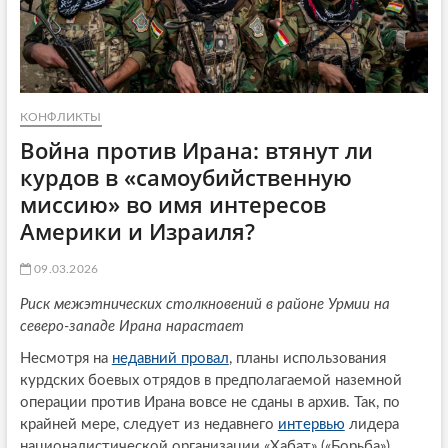
КОНФЛИКТЫ
Война против Ирана: втянут ли
курдов в «самоубийственную
миссию» во имя интересов
Америки и Израиля?
09.03.2026
Риск межэтнических столкновений в районе Урмии на
северо-западе Ирана нарастает
Несмотря на
недавний провал
, планы использования
курдских боевых отрядов в предполагаемой наземной
операции против Ирана вовсе не сданы в архив. Так, по
крайней мере, следует из недавнего
интервью
лидера
националистической организации «Хабат» («Борьба»),