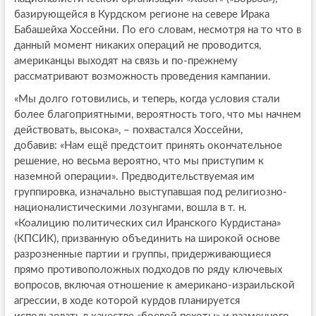
базирующейся в Курдском регионе на севере Ирака
Бабашейха Хоссейни. По его словам, несмотря на то что в
данный момент никаких операций не проводится,
американцы выходят на связь и по-прежнему
рассматривают возможность проведения кампании.
«Мы долго готовились, и теперь, когда условия стали
более благоприятными, вероятность того, что мы начнем
действовать, высока», – похвастался Хоссейни,
добавив: «Нам ещё предстоит принять окончательное
решение, но весьма вероятно, что мы приступим к
наземной операции». Предводительствуемая им
группировка, изначально выступавшая под религиозно-
националистическими лозунгами, вошла в т. н.
«Коалицию политических сил Иранского Курдистана»
(КПСИК), призванную объединить на широкой основе
разрозненные партии и группы, придерживающиеся
прямо противоположных подходов по ряду ключевых
вопросов, включая отношение к американо-израильской
агрессии, в ходе которой курдов планируется