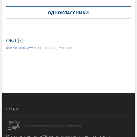
ОДНОКЛАССНИКИ
ОВД
[
x
]
безопасность
история
НАТО
ОВД
Россия
СССР
О нас
Интернет-журнал "Военно-политическая аналитика"