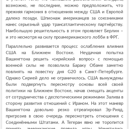
возможно, не последние, можно предположить, что
прежняя гармония в отношениях между США и Европой
далеко позади. Шпионаж американцев за союзниками
нанес серьезный удар трансатлантическому партнёрству.
Наибольшую решительность в этом проявляет Берлин –
и это несмотря на силу проамериканского лобби в ФРГ.
Параллельно развивается процесс ослабления влияния
США на Ближнем Востоке. Неудачная попытка
Вашингтона решить «сирийский вопрос» с помощью
военной силы не позволила Бараку Обаме заметно
повлиять на повестку дня G20 в Санкт-Петербурге.
Однако Сирией дело не ограничилось. США вынуждены
были подвергнуть пересмотру основы всей своей
политики на Ближнем Востоке, начав смещать акценты
от сотрудничества с деспотическими режимами Залива в
сторону развития отношений с Ираном. На этот маневр
Вашингтона довольно резко отреагировал Эр-Рияд,
пригрозив в свою очередь пересмотреть отношения с
Соединёнными Штатами. А Тегеран явно не торопится
принять американские правила игры. Наметились