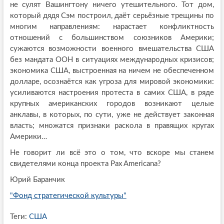
не сулят Вашингтону ничего утешительного. Тот дом,
который дядя Сэм построил, даёт серьёзные трещины по
многим направлениям: нарастает конфликтность
отношений с большинством союзников Америки;
сужаются возможности военного вмешательства США
без мандата ООН в ситуациях международных кризисов;
экономика США, выстроенная на ничем не обеспеченном
долларе, осознаётся как угроза для мировой экономики:
усиливаются настроения протеста в самих США, в ряде
крупных американских городов возникают целые
анклавы, в которых, по сути, уже не действует законная
власть; множатся признаки раскола в правящих кругах
Америки…
Не говорит ли всё это о том, что вскоре мы станем
свидетелями конца проекта Pax Americana?
Юрий Баранчик
"Фонд стратегической культуры"
Теги:
США