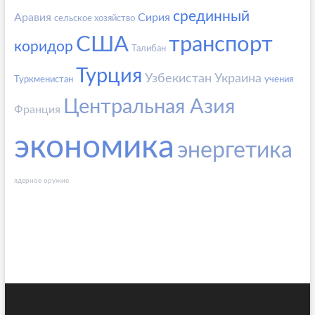
срединный
Аравия
Сирия
сельское хозяйство
США
транспорт
коридор
Талибан
Турция
Узбекистан
Украина
Туркменистан
учения
Центральная Азия
Франция
экономика
энергетика
ядерное оружие