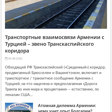
n
Транспортные взаимосвязи Армении с
Турцией – звено Транскаспийского
коридора
04.08.2026
Обходящий РФ Транскаспийский («Срединный») коридор,
продвигаемый Брюсселем и Вашингтоном, включает и
транспортное / транзитное сообщение Армении с
Турцией, на что нацелена и предполагаемая «Дорога
Трампа во имя мира и процветания» – естественно, по
лекалам США...
Атомная дилемма Армении:
чему учит опыт Болгарии?