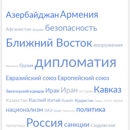
Армения
Азербайджан
безопасность
Афганистан
Бахрейн
Ближний Восток
вооружения
дипломатия
Грузия
Германия
Евразийский союз
Европейский союз
Кавказ
Иран
Ирак
Зангезурский коридор
история
Каспий
Казахстан
Китай
Кувейт
Курдистан
наука
Ливан
НАТО
политика
национализм
ОАЭ
Оман
Пакистан
Россия
санкции
Саудовская
пропаганда