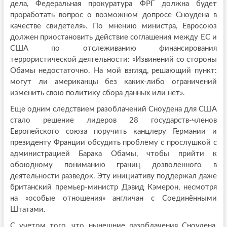
дела, Федеральная прокуратура ФРГ должна будет
проработать вопрос о возможном допросе Сноудена в
качестве свидетеля». По мнению министра, Евросоюз
должен приостановить действие соглашения между ЕС и
США по отслеживанию финансирования
террористической деятельности: «Извинений со стороны
Обамы недостаточно. На мой взгляд, решающий пункт:
могут ли американцы без каких-либо ограничений
изменить свою политику сбора данных или нет».
Еще одним следствием разоблачений Сноудена для США
стало решение лидеров 28 государств-членов
Европейского союза поручить канцлеру Германии и
президенту Франции обсудить проблему с прослушкой с
администрацией Барака Обамы, чтобы прийти к
обоюдному пониманию границ дозволенного в
деятельности разведок. Эту инициативу поддержал даже
британский премьер-министр Дэвид Кэмерон, несмотря
на «особые отношения» англичан с Соединёнными
Штатами.
С учетом того, что нынешние разоблачения Сноудена,