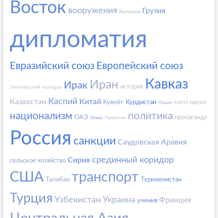
Восток
вооружения
Грузия
Германия
дипломатия
Евразийский союз
Европейский союз
Кавказ
Иран
Ирак
история
Зангезурский коридор
Каспий
Казахстан
Китай
Кувейт
Курдистан
наука
Ливан
НАТО
национализм
политика
ОАЭ
пропаганда
Оман
Пакистан
Россия
санкции
Саудовская Аравия
срединный коридор
Сирия
сельское хозяйство
США
транспорт
Талибан
Туркменистан
Турция
Узбекистан
Украина
Франция
учения