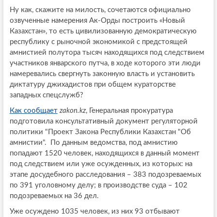
Ну как, скажите на милость, сочетаются официально
озвученные намерения Ак-Орды построить «Новый
Казахстан», то есть цивилизованную демократическую
республику с рыночной экономикой с предстоящей
амнистией полутора тысяч находящихся под следствием
участников январского путча, в ходе которого эти люди
намеревались свергнуть законную власть и установить
диктатуру джихадистов при общем кураторстве
западных спецслужб?
Как сообщает
zakon
.
kz
, Генеральная прокуратура
подготовила консультативный документ регуляторной
политики "Проект Закона Республики Казахстан "Об
амнистии". По данным ведомства, под амнистию
попадают 1520 человек, находящихся в данный момент
под следствием или уже осужденных, из которых: на
этапе досудебного расследования – 383 подозреваемых
по 391 уголовному делу; в производстве суда – 102
подозреваемых на 36 дел.
Уже осуждено 1035 человек, из них 93 отбывают