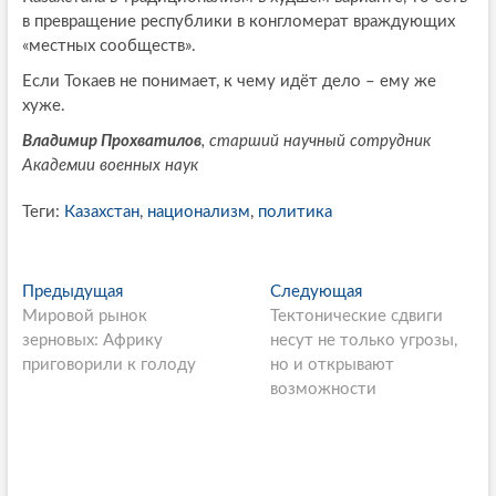
в превращение республики в конгломерат враждующих
«местных сообществ».
Если Токаев не понимает, к чему идёт дело – ему же
хуже.
Владимир Прохватилов
, старший научный сотрудник
Академии военных наук
Теги:
Казахстан
,
национализм
,
политика
P
Предыдущая
П
Следующая
С
Мировой рынок
р
Тектонические сдвиги
л
o
зерновых: Африку
е
несут не только угрозы,
е
s
приговорили к голоду
д
но и открывают
д
ы
возможности
у
t
д
ю
n
у
щ
щ
а
a
а
я