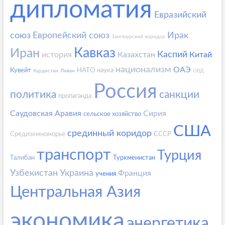
дипломатия
Евразийский
союз
Европейский союз
Ирак
Зангезурский коридор
Кавказ
Иран
Каспий
история
Казахстан
Китай
национализм
ОАЭ
Кувейт
НАТО
наука
Курдистан
Ливан
ОВД
Россия
политика
санкции
пропаганда
Саудовская Аравия
Сирия
сельское хозяйство
США
срединный коридор
Средиземноморье
СССР
транспорт
Турция
Талибан
Туркменистан
Узбекистан
Украина
Франция
учения
Центральная Азия
экономика
энергетика