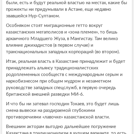
были, есть и будут реальной властью на местах, какие бы
прожекты ни придумывали в Астане, еще недавно
звавшейся Нур-Султаном.
Особняком стоят миграционные гетто вокруг
казахстанских мегаполисов и «зона племен», то бишь
архаичного Младшего Жуза, в Мангистау. Там велико
влияние джихадистов (в первом случае) и
транснациональных западных корпораций (во втором).
Итак, реальная власть в Казахстане принадлежит и будет
принадлежать альянсу традиционалистских
родоплеменных сообществ с международным серым и
наркобизнесом при общем мудром и незаметном
руководстве западных спецслужб, в первую очередь
британской внешней разведки МИ-6.
И что бы ни затевал господин Токаев, это будет лишь
смена вывески на раздираемой глубокими
противоречиями «лавочке» казахстанской власти.
Внешним акторам выгодно дальнейшее погружение
Казахстана в традиционализм в худшем варианте, то есть