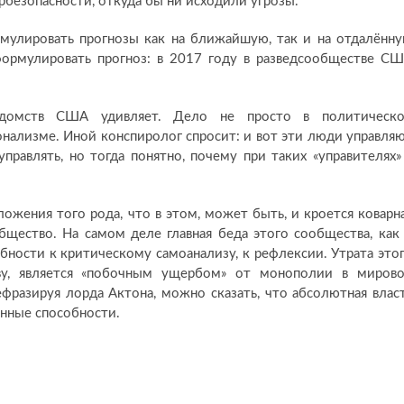
ербезопасности, откуда бы ни исходили угрозы.
улировать прогнозы как на ближайшую, так и на отдалённ
формулировать прогноз: в 2017 году в разведсообществе С
едомств США удивляет. Дело не просто в политическ
онализме. Иной конспиролог спросит: и вот эти люди управля
равлять, но тогда понятно, почему при таких «управителях»
ожения того рода, что в этом, может быть, и кроется коварн
бщество. На самом деле главная беда этого сообщества, как
бности к критическому самоанализу, к рефлексии. Утрата это
ву, является «побочным ущербом» от монополии в миров
фразируя лорда Актона, можно сказать, что абсолютная влас
енные способности.