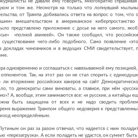
 журналисты не давали ему говорить, многократно спрашивая
одном и том же. Несмотря на только что лопнувший мыльн
ельства, от Трампа добивались ответа на вопрос о том, что 
вшим» вмешательством в американское киберпростанство
было представлено приложение с досье на него самого, яко
сье» «полной ахинеей». Он также сообщил, что российск
 существование чего-либо подобного. Само появление «эт
 в докладах чиновников и в ведущих СМИ свидетельствует, 
зме.
ра одновременно и соглашаться с навязываемой ему позицией,
оппонентов. Так, на этот раз он не стал спорить с единодуш
о ли вторжение российских хакеров на сайт Демократическ
ло, то демократы сами виноваты, а главное, при нём «русск
сно»? А, вообще, этим занимаются все: «и русские, а китайцы е
олжна быть защищена от всех и не надо сводить пробле
время выражение Трампом общего недоверия к представленн
пизод неопределённым.
Путиным он раз за разом отвечал, что надеется с ним полади
ью «перезагрузка». А если поладить не удастся, он сумеет быть