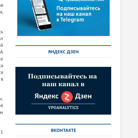
ов
я,
сь
ал
ий
ЯНДЕКС ДЗЕН
 А
же
са
ся
 в
и.
её
им
ВКОНТАКТЕ
11