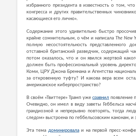
избранного президента в известность о том, что
конгресса и других правительственных чиновни
касающиеся его лично».
Содержание этого удивительно быстро просочив
крайне сомнительным, о чём и написала
The New Y
полную несостоятельность представленного до
отставной британский разведчик, содержащий ча
потом оказалось, что и он явился жертвой како
должен быть профессиональный уровень директ
Коми, ЦРУ Джона Бреннана и Агентства национал
за откровенную туфту? И какова вера всем ост
американское киберпространство?
В своём «Твиттере» Трамп уже
сравнил
появление п
Очевидно, он имел в виду заветы Геббельса насч
грандиозной и непрерывно повторять, тогда люд
следом» выстроена по геббельсовским канонам, и з
Эта тема
доминировала
и на первой пресс-конфе