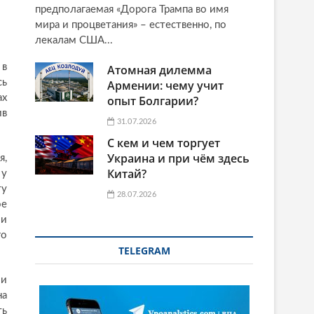
предполагаемая «Дорога Трампа во имя
мира и процветания» – естественно, по
лекалам США...
 в
Атомная дилемма
сь
Армении: чему учит
ах
опыт Болгарии?
ив
31.07.2026
С кем и чем торгует
Украина и при чём здесь
я,
Китай?
у
ту
28.07.2026
ое
ии
го
TELEGRAM
ли
на
ть