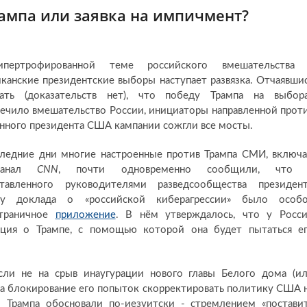
ампа или заявка на импичмент?
пертрофированной теме российского вмешательства
канские президентские выборы наступает развязка. Отчаявши
зать (доказательств нет), что победу Трампа на выбор
ечило вмешательство России, инициаторы направленной прот
нного президента США кампании сожгли все мосты.
ледние дни многие настроенные против Трампа СМИ, включа
еканал
CNN
, почти одновременно сообщили, что 
ставленного руководителями разведсообщества президен
пу доклада о «российской киберагрессии» было особ
страничное
приложение
. В нём утверждалось, что у Росс
ция о Трампе, с помощью которой она будет пытаться е
если не на срыв инаугурации нового главы Белого дома (и
 на блокирование его попыток скорректировать политику США 
 Трампа обосновали по-иезуитски - стремлением «постави