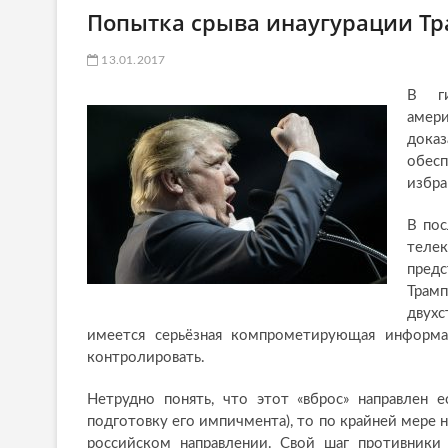
Попытка срыва инаугурации Тр
13.01.2017
В ги
амери
дока
обесп
избра
В пос
тел
пред
Трам
двух
имеется серьёзная компрометирующая информа
контролировать.
Нетрудно понять, что этот «вброс» направлен 
подготовку его импичмента), то по крайней мере
российском направлении. Свой шаг противники