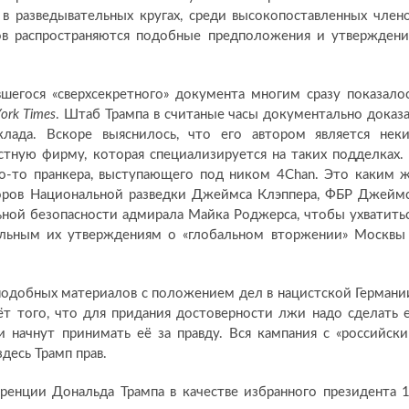
 в разведывательных кругах, среди высокопоставленных член
ков распространяются подобные предположения и утверждени
шегося «сверхсекретного» документа многим сразу показало
ork Times
. Штаб Трампа в считаные часы документально доказ
клада. Вскоре выяснилось, что его автором является нек
стную фирму, которая специализируется на таких подделках.
го-то пранкера, выступающего под ником 4Chan. Это каким 
оров Национальной разведки Джеймса Клэппера, ФБР Джейм
ьной безопасности адмирала Майка Роджерса, чтобы ухватить
альным их утверждениям о «глобальном вторжении» Москвы
одобных материалов с положением дел в нацистской Германи
ёт того, что для придания достоверности лжи надо сделать 
и начнут принимать её за правду. Вся кампания с «российск
десь Трамп прав.
ренции Дональда Трампа в качестве избранного президента 