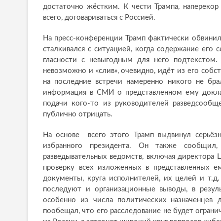
достаточно жёстким. К чести Трампа, напереко
всего, договариваться с Россией.
На пресс-конференции Трамп фактически обвинил
сталкивался с ситуацией, когда содержание его 
гласности с невыгодным для него подтекстом. 
невозможно и «слив», очевидно, идёт из его собст
на последние встречи намеренно никого не бра
информация в СМИ о представленном ему докла
подачи кого-то из руководителей разведсообщ
публично отрицать.
На основе всего этого Трамп выдвинул серьёзн
избранного президента. Он также сообщил
разведывательных ведомств, включая директора
проверку всех изложенных в представленных ем
документы, круга исполнителей, их целей и т.д.
последуют и организационные выводы, в резул
особенно из числа политических назначенцев д
пообещал, что его расследование не будет ограни