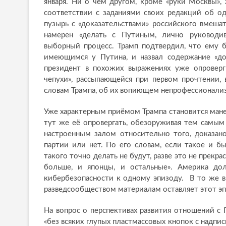
января. Ни о чём другом, кроме «руки Москвы»,
соответствии с заданиями своих редакций об 
пузырь с «доказательствами» российского вмешат
намерен «делать с Путиным, лично руководи
выборный процесс. Трамп подтвердил, что ему 
имеющимся у Путина, и назвал содержание «до
президент в похожих выражениях уже опроверг
чепухи», рассыпающейся при первом прочтении,
словам Трампа, об их вопиющем непрофессионали
Уже характерным приёмом Трампа становится мане
тут же её опровергать, обезоруживая тем самым 
настроенным залом относительно того, доказан
партии или нет. По его словам, если такое и бы
такого точно делать не будут, разве это не прекра
больше, и японцы, и остальные». Америка д
кибербезопасности к одному эпизоду. В то же 
разведсообществом материалам оставляет этот э
На вопрос о перспективах развития отношений с 
«без всяких глупых пластмассовых кнопок с надпис