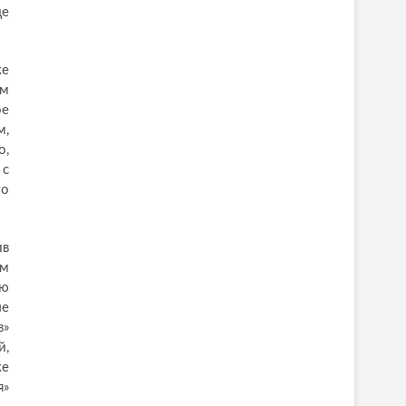
де
же
ем
ое
м,
о,
 с
о
ив
ям
ую
ые
в»
й,
же
я»