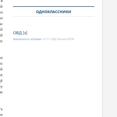
 в
ый
ОДНОКЛАССНИКИ
он
 и
бы
ий
ОВД
[
x
]
ой
безопасность
история
НАТО
ОВД
Россия
СССР
по
 и
но
ой
ие
щё
му
ым
ть
 и