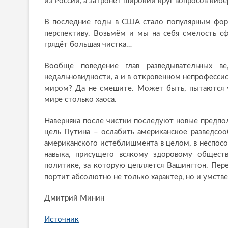
из России, а затронет широкий круг вопросов киб
В последние годы в США стало популярным форм
перспективу. Возьмём и мы на себя смелость с
грядёт большая чистка…
Вообще поведение глав разведывательных в
недальновидности, а и в откровенном непрофесси
миром? Да не смешите. Может быть, пытаются уп
мире столько хаоса.
Наверняка после чистки последуют новые предпол
цель Путина – ослабить американское разведсоо
американского истеблишмента в целом, в неспосо
навыка, присущего всякому здоровому общест
политике, за которую цепляется Вашингтон. Пере
портит абсолютно не только характер, но и умств
Дмитрий Минин
Источник