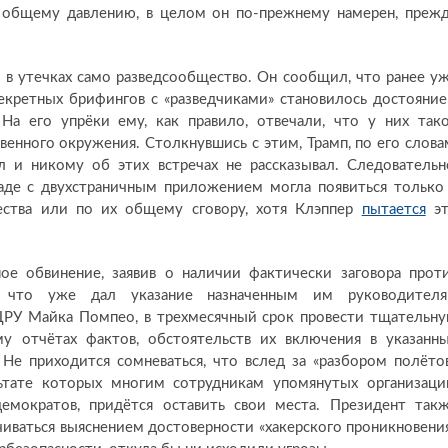
р общему давлению, в целом он по-прежнему намерен, преж
 в утечках само разведсообщество. Он сообщил, что ранее у
секретных брифингов с «разведчиками» становилось достояни
На его упрёки ему, как правило, отвечали, что у них так
венного окружения. Столкнувшись с этим, Трамп, по его слова
л и никому об этих встречах не рассказывал. Следовательн
де с двухстраничным приложением могла появиться только
ества или по их общему сговору, хотя Клэппер
пытается
эт
ое обвинение, заявив о наличии фактически заговора прот
, что уже дал указание назначенным им руководител
 ЦРУ Майка Помпео, в трехмесячный срок провести тщательн
у отчётах фактов, обстоятельств их включения в указанн
 Не приходится сомневаться, что вслед за «разбором полёто
ьтате которых многим сотрудникам упомянутых организаци
емократов, придётся оставить свои места. Президент так
чиваться выяснением достоверности «хакерского проникновени